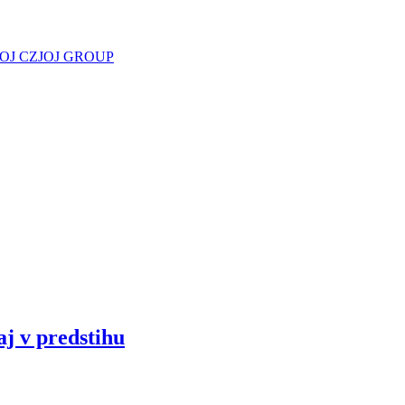
JOJ CZ
JOJ GROUP
aj v predstihu