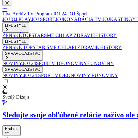
Live
Archív
TV Program
JOJ 24
JOJ Šport
JOJ
JOJ PLAY
JOJ ŠPORT
JOJKO
NADÁCIA TV JOJ
KASTINGY
LIFESTYLE
ŽENSKÉ
TOPSTAR
SME CHLAPI
ZDRAVIE
HISTORY
LIFESTYLE
ŽENSKÉ
TOPSTAR
SME CHLAPI
ZDRAVIE
HISTORY
SPRAVODAJSTVO
NOVINY
JOJ 24
ŠPORT
VIDEONOVINY
EUNOVINY
SPRAVODAJSTVO
NOVINY
JOJ 24
ŠPORT
VIDEONOVINY
EUNOVINY
Svetlý Dizajn
Sledujte svoje obľúbené relácie naživo ale 
Prehrať