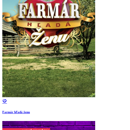
Farmár hľadá ženu