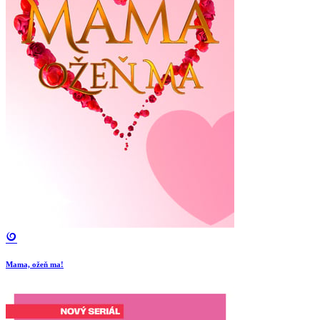
Mama, ožeň ma!