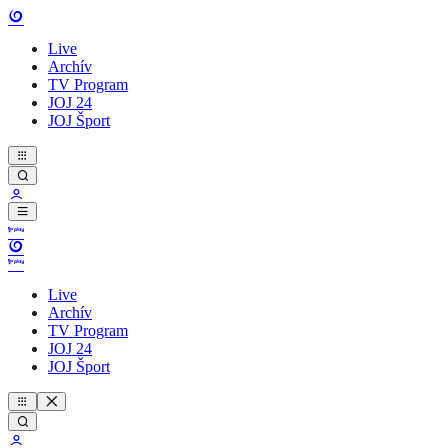
Live
Archív
TV Program
JOJ 24
JOJ Šport
Live
Archív
TV Program
JOJ 24
JOJ Šport