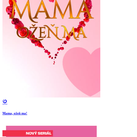
Mama, ožeň ma!