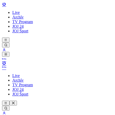
Live
Archív
TV Program
JOJ 24
JOJ Šport
Live
Archív
TV Program
JOJ 24
JOJ Šport