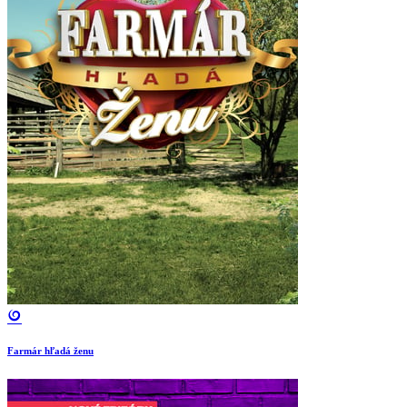
Farmár hľadá ženu