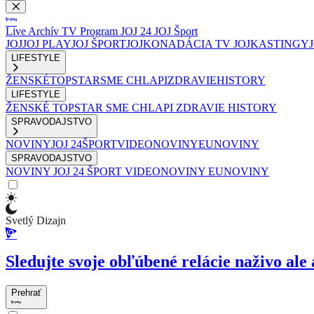
Live
Archív
TV Program
JOJ 24
JOJ Šport
JOJ
JOJ PLAY
JOJ ŠPORT
JOJKO
NADÁCIA TV JOJ
KASTINGY
LIFESTYLE
ŽENSKÉ
TOPSTAR
SME CHLAPI
ZDRAVIE
HISTORY
LIFESTYLE
ŽENSKÉ
TOPSTAR
SME CHLAPI
ZDRAVIE
HISTORY
SPRAVODAJSTVO
NOVINY
JOJ 24
ŠPORT
VIDEONOVINY
EUNOVINY
SPRAVODAJSTVO
NOVINY
JOJ 24
ŠPORT
VIDEONOVINY
EUNOVINY
Svetlý Dizajn
Sledujte svoje obľúbené relácie naživo ale 
Prehrať