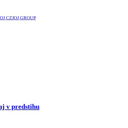
JOJ CZ
JOJ GROUP
aj v predstihu