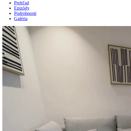
Prehľad
Epizódy
Podrobnosti
Galéria