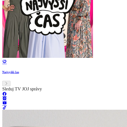
Najvyšší čas
Sleduj TV JOJ správy