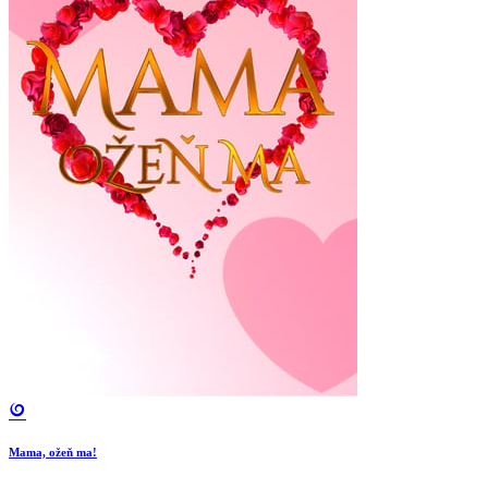
Mama, ožeň ma!