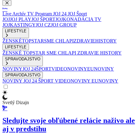
Live
Archív
TV Program
JOJ 24
JOJ Šport
JOJ
JOJ PLAY
JOJ ŠPORT
JOJKO
NADÁCIA TV
JOJ
KASTINGY
JOJ CZ
JOJ GROUP
LIFESTYLE
ŽENSKÉ
TOPSTAR
SME CHLAPI
ZDRAVIE
HISTORY
LIFESTYLE
ŽENSKÉ
TOPSTAR
SME CHLAPI
ZDRAVIE
HISTORY
SPRAVODAJSTVO
NOVINY
JOJ 24
ŠPORT
VIDEONOVINY
EUNOVINY
SPRAVODAJSTVO
NOVINY
JOJ 24
ŠPORT
VIDEONOVINY
EUNOVINY
Svetlý Dizajn
Sledujte svoje obľúbené relácie naživo ale
aj v predstihu