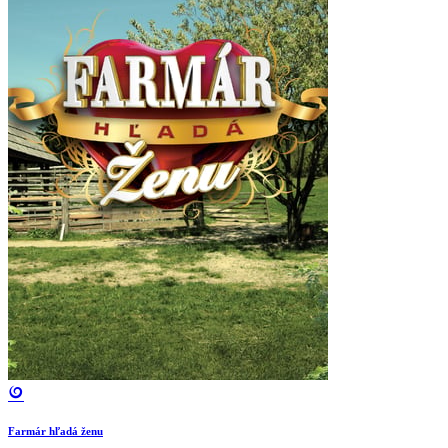
Farmár hľadá ženu