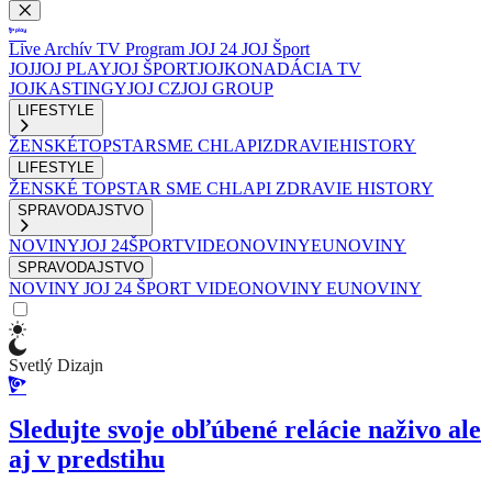
Live
Archív
TV Program
JOJ 24
JOJ Šport
JOJ
JOJ PLAY
JOJ ŠPORT
JOJKO
NADÁCIA TV
JOJ
KASTINGY
JOJ CZ
JOJ GROUP
LIFESTYLE
ŽENSKÉ
TOPSTAR
SME CHLAPI
ZDRAVIE
HISTORY
LIFESTYLE
ŽENSKÉ
TOPSTAR
SME CHLAPI
ZDRAVIE
HISTORY
SPRAVODAJSTVO
NOVINY
JOJ 24
ŠPORT
VIDEONOVINY
EUNOVINY
SPRAVODAJSTVO
NOVINY
JOJ 24
ŠPORT
VIDEONOVINY
EUNOVINY
Svetlý Dizajn
Sledujte svoje obľúbené relácie naživo ale
aj v predstihu