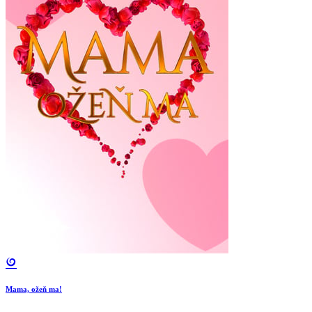
Mama, ožeň ma!