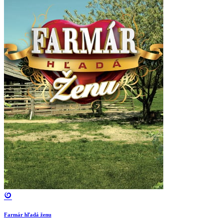
Farmár hľadá ženu