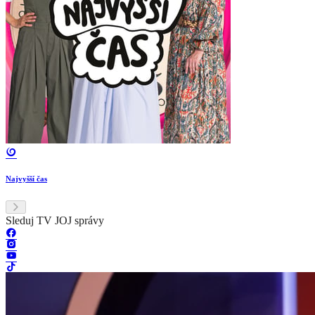
Najvyšší čas
Sleduj TV JOJ správy