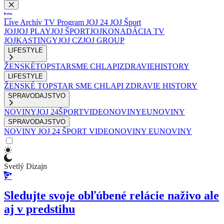
Live
Archív
TV Program
JOJ 24
JOJ Šport
JOJ
JOJ PLAY
JOJ ŠPORT
JOJKO
NADÁCIA TV
JOJ
KASTINGY
JOJ CZ
JOJ GROUP
LIFESTYLE
ŽENSKÉ
TOPSTAR
SME CHLAPI
ZDRAVIE
HISTORY
LIFESTYLE
ŽENSKÉ
TOPSTAR
SME CHLAPI
ZDRAVIE
HISTORY
SPRAVODAJSTVO
NOVINY
JOJ 24
ŠPORT
VIDEONOVINY
EUNOVINY
SPRAVODAJSTVO
NOVINY
JOJ 24
ŠPORT
VIDEONOVINY
EUNOVINY
Svetlý Dizajn
Sledujte svoje obľúbené relácie naživo ale
aj v predstihu