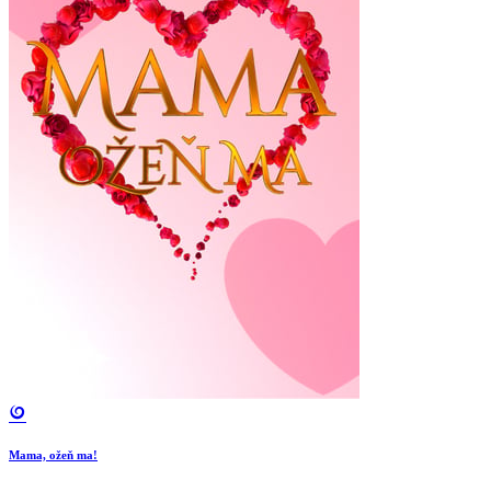
Mama, ožeň ma!