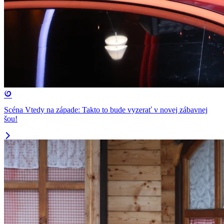
Scéna Vtedy na západe: Takto to bude vyzerať v novej zábavnej
šou!