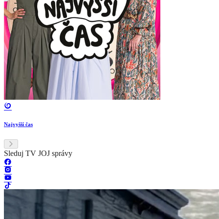
Najvyšší čas
Sleduj TV JOJ správy