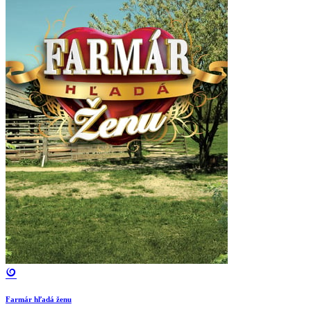
Farmár hľadá ženu