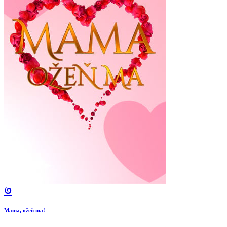
Mama, ožeň ma!