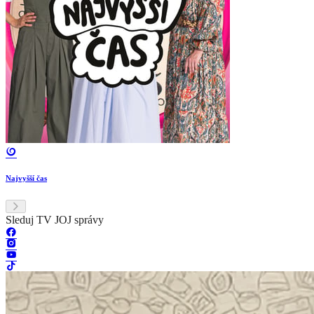
Najvyšší čas
Sleduj TV JOJ správy