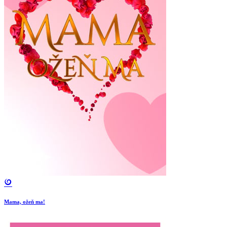
Mama, ožeň ma!