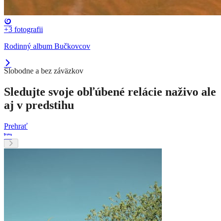
+3
fotografii
Rodinný album Bučkovcov
Slobodne a bez záväzkov
Sledujte svoje obľúbené relácie naživo ale
aj v predstihu
Prehrať