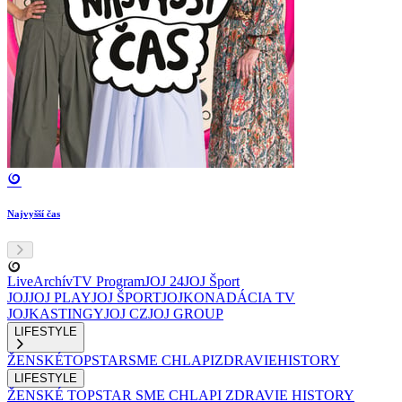
Najvyšší čas
Live
Archív
TV Program
JOJ 24
JOJ Šport
JOJ
JOJ PLAY
JOJ ŠPORT
JOJKO
NADÁCIA TV
JOJ
KASTINGY
JOJ CZ
JOJ GROUP
LIFESTYLE
ŽENSKÉ
TOPSTAR
SME CHLAPI
ZDRAVIE
HISTORY
LIFESTYLE
ŽENSKÉ
TOPSTAR
SME CHLAPI
ZDRAVIE
HISTORY