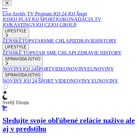
Live
Archív
TV Program
JOJ 24
JOJ Šport
JOJ
JOJ PLAY
JOJ ŠPORT
JOJKO
NADÁCIA TV
JOJ
KASTINGY
JOJ CZ
JOJ GROUP
LIFESTYLE
ŽENSKÉ
TOPSTAR
SME CHLAPI
ZDRAVIE
HISTORY
LIFESTYLE
ŽENSKÉ
TOPSTAR
SME CHLAPI
ZDRAVIE
HISTORY
SPRAVODAJSTVO
NOVINY
JOJ 24
ŠPORT
VIDEONOVINY
EUNOVINY
SPRAVODAJSTVO
NOVINY
JOJ 24
ŠPORT
VIDEONOVINY
EUNOVINY
Svetlý Dizajn
Sledujte svoje obľúbené relácie naživo ale
aj v predstihu