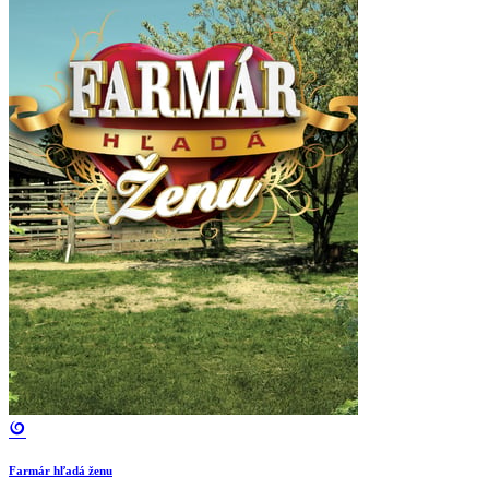
Farmár hľadá ženu