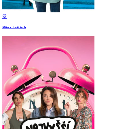
Miša v Košiciach