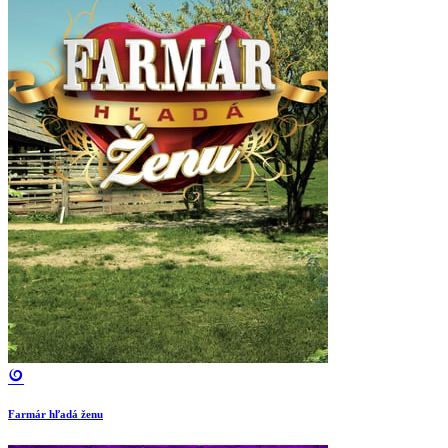
Farmár hľadá ženu