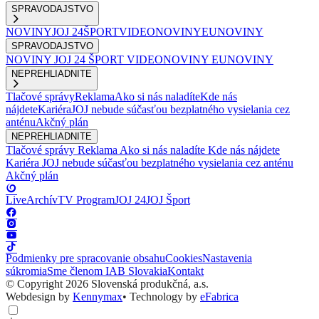
SPRAVODAJSTVO
NOVINY
JOJ 24
ŠPORT
VIDEONOVINY
EUNOVINY
SPRAVODAJSTVO
NOVINY
JOJ 24
ŠPORT
VIDEONOVINY
EUNOVINY
NEPREHLIADNITE
Tlačové správy
Reklama
Ako si nás naladíte
Kde nás
nájdete
Kariéra
JOJ nebude súčasťou bezplatného vysielania cez
anténu
Akčný plán
NEPREHLIADNITE
Tlačové správy
Reklama
Ako si nás naladíte
Kde nás nájdete
Kariéra
JOJ nebude súčasťou bezplatného vysielania cez anténu
Akčný plán
Live
Archív
TV Program
JOJ 24
JOJ Šport
Podmienky pre spracovanie obsahu
Cookies
Nastavenia
súkromia
Sme členom IAB Slovakia
Kontakt
© Copyright 2026 Slovenská produkčná, a.s.
Webdesign by
Kennymax
•
Technology by
eFabrica