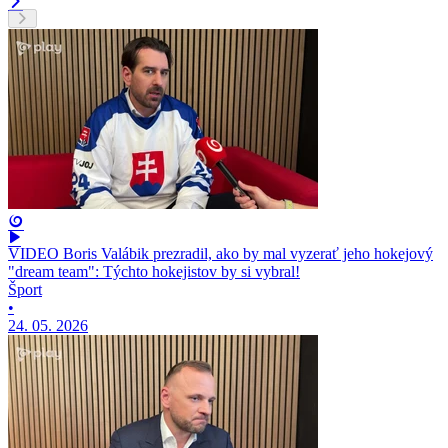
VIDEO Boris Valábik prezradil, ako by mal vyzerať jeho hokejový
"dream team": Týchto hokejistov by si vybral!
Šport
•
24. 05. 2026