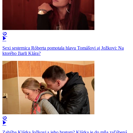
Sexi sesternica Róberta pomotala hlavu Tomášovi aj Jožkovi: Na
ktorého žiarli Klára?
Zahýba Klárka Jožkovi s jeho bratom? Klárka je do mňa zaľúbená,