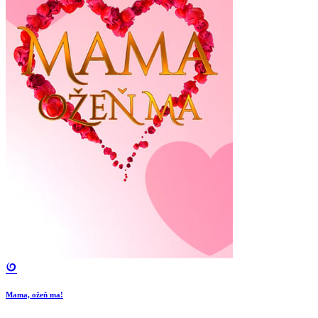
Mama, ožeň ma!