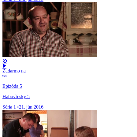
Zadarmo na
Epizóda 5
Habovřesky 5
Séria 1
•
21. jún 2016