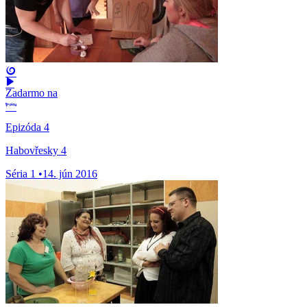
Zadarmo na
Epizóda 4
Habovřesky 4
Séria 1
•
14. jún 2016