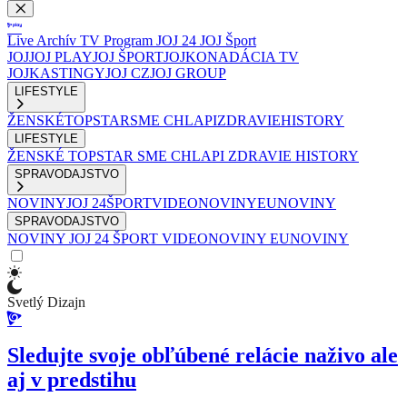
Live
Archív
TV Program
JOJ 24
JOJ Šport
JOJ
JOJ PLAY
JOJ ŠPORT
JOJKO
NADÁCIA TV
JOJ
KASTINGY
JOJ CZ
JOJ GROUP
LIFESTYLE
ŽENSKÉ
TOPSTAR
SME CHLAPI
ZDRAVIE
HISTORY
LIFESTYLE
ŽENSKÉ
TOPSTAR
SME CHLAPI
ZDRAVIE
HISTORY
SPRAVODAJSTVO
NOVINY
JOJ 24
ŠPORT
VIDEONOVINY
EUNOVINY
SPRAVODAJSTVO
NOVINY
JOJ 24
ŠPORT
VIDEONOVINY
EUNOVINY
Svetlý Dizajn
Sledujte svoje obľúbené relácie naživo ale
aj v predstihu