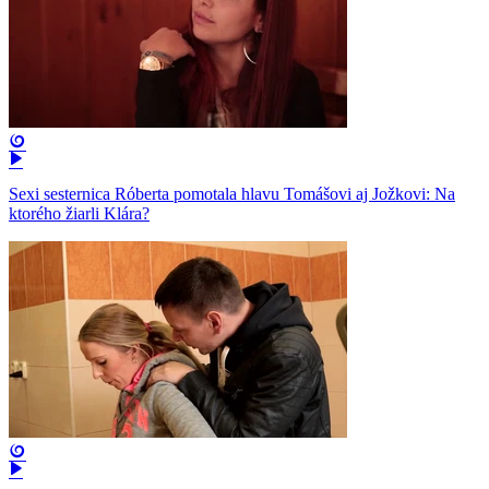
Sexi sesternica Róberta pomotala hlavu Tomášovi aj Jožkovi: Na
ktorého žiarli Klára?