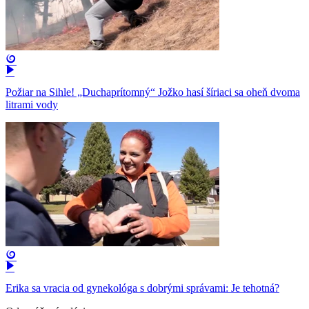
Požiar na Sihle! „Duchaprítomný“ Jožko hasí šíriaci sa oheň dvoma
litrami vody
Erika sa vracia od gynekológa s dobrými správami: Je tehotná?