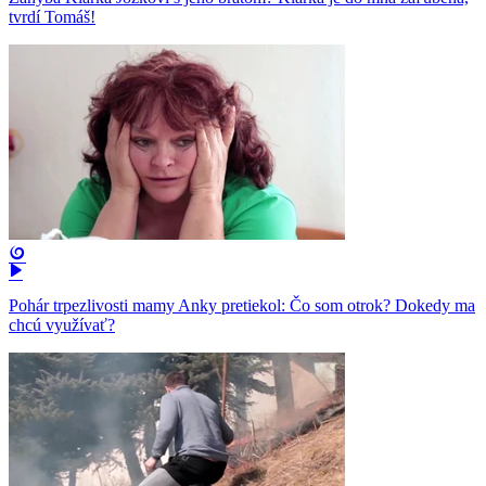
tvrdí Tomáš!
Pohár trpezlivosti mamy Anky pretiekol: Čo som otrok? Dokedy ma
chcú využívať?