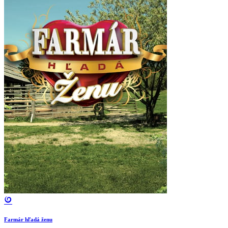
Farmár hľadá ženu