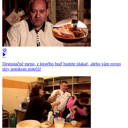
Degustačné menu, z ktorého buď budete plakať, alebo vám rovno
slzy potokom potečú!