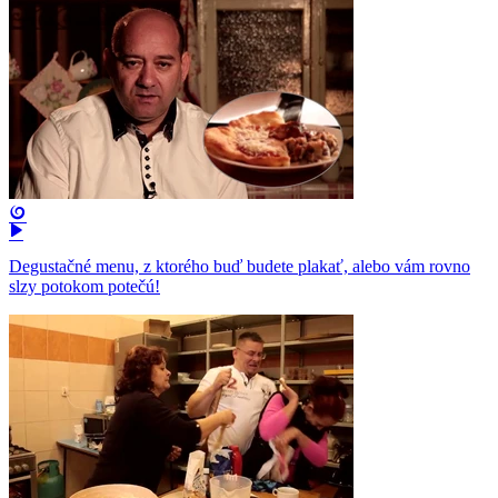
Degustačné menu, z ktorého buď budete plakať, alebo vám rovno
slzy potokom potečú!