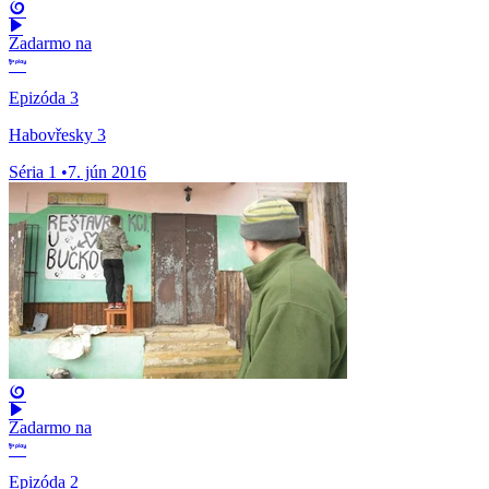
Zadarmo na
Epizóda 3
Habovřesky 3
Séria 1
•
7. jún 2016
Zadarmo na
Epizóda 2