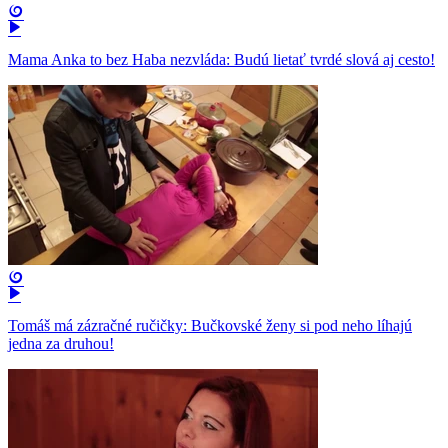
Mama Anka to bez Haba nezvláda: Budú lietať tvrdé slová aj cesto!
Tomáš má zázračné ručičky: Bučkovské ženy si pod neho líhajú
jedna za druhou!