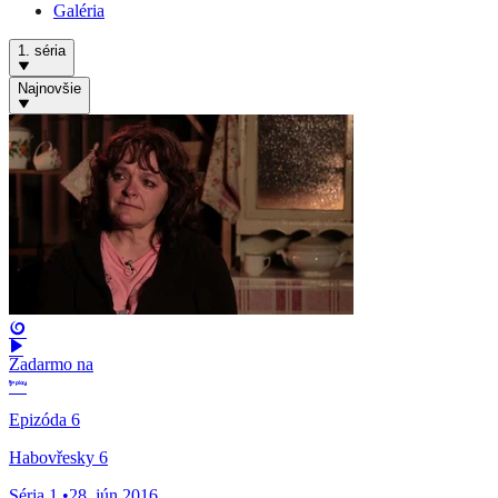
Galéria
1. séria
Najnovšie
Zadarmo na
Epizóda 6
Habovřesky 6
Séria 1
•
28. jún 2016