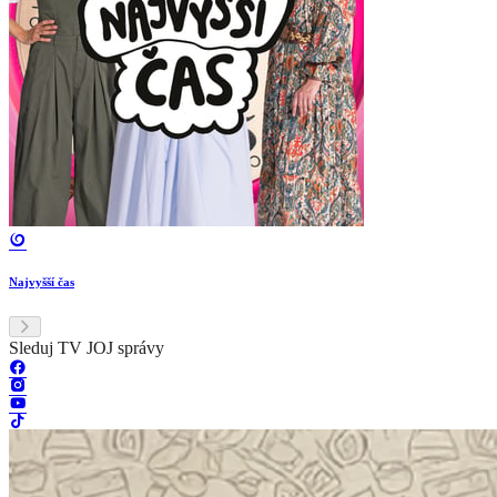
Najvyšší čas
Sleduj TV JOJ správy