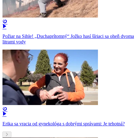
Požiar na Sihle! „Duchaprítomný“ Jožko hasí šíriaci sa oheň dvoma
litrami vody
Erika sa vracia od gynekológa s dobrými správami: Je tehotná?