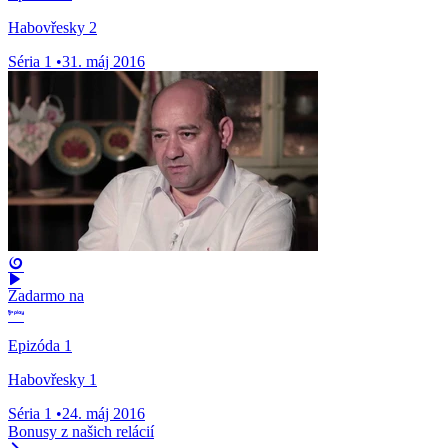
Habovřesky 2
Séria 1
•
31. máj 2016
Zadarmo na
Epizóda 1
Habovřesky 1
Séria 1
•
24. máj 2016
Bonusy z našich relácií