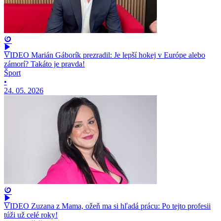
VIDEO Marián Gáborík prezradil: Je lepší hokej v Európe alebo
zámorí? Takáto je pravda!
Šport
•
24. 05. 2026
VIDEO Zuzana z Mama, ožeň ma si hľadá prácu: Po tejto profesii
túži už celé roky!