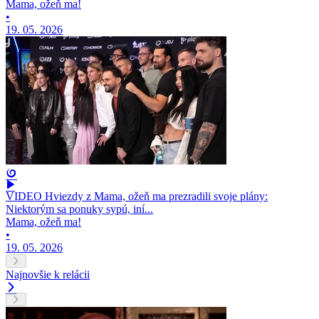
Mama, ožeň ma!
•
19. 05. 2026
VIDEO Hviezdy z Mama, ožeň ma prezradili svoje plány:
Niektorým sa ponuky sypú, iní...
Mama, ožeň ma!
•
19. 05. 2026
Najnovšie k relácii