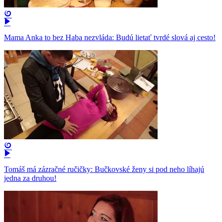
Mama Anka to bez Haba nezvláda: Budú lietať tvrdé slová aj cesto!
Tomáš má zázračné ručičky: Bučkovské ženy si pod neho líhajú
jedna za druhou!