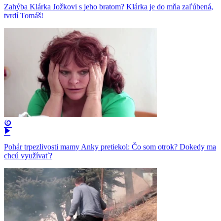
Zahýba Klárka Jožkovi s jeho bratom? Klárka je do mňa zaľúbená,
tvrdí Tomáš!
Pohár trpezlivosti mamy Anky pretiekol: Čo som otrok? Dokedy ma
chcú využívať?