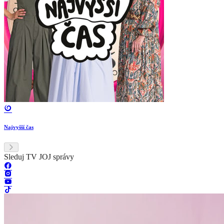
Najvyšší čas
Sleduj TV JOJ správy