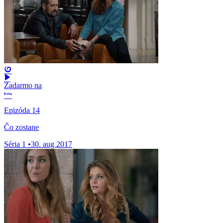
Zadarmo na
Epizóda 14
Čo zostane
Séria 1
•
30. aug 2017