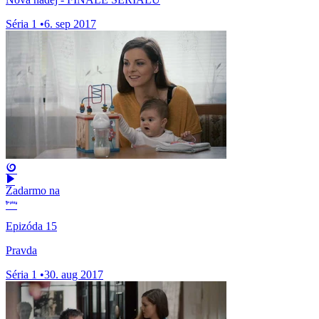
Séria 1
•
6. sep 2017
Zadarmo na
Epizóda 15
Pravda
Séria 1
•
30. aug 2017