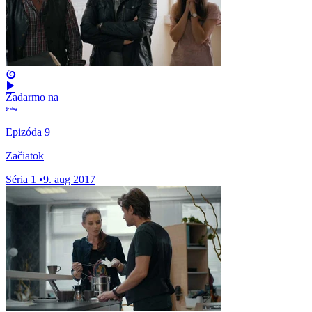
Zadarmo na
Epizóda 9
Začiatok
Séria 1
•
9. aug 2017