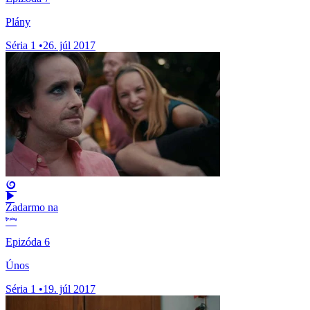
Plány
Séria 1
•
26. júl 2017
Zadarmo na
Epizóda 6
Únos
Séria 1
•
19. júl 2017