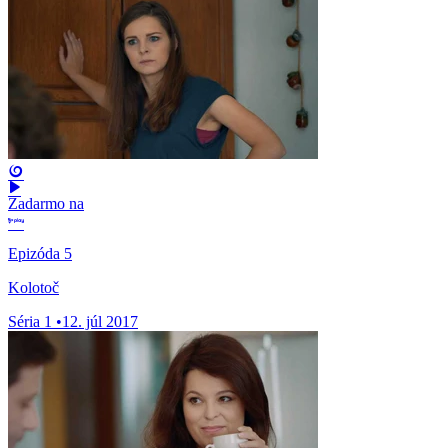
Zadarmo na
Epizóda 5
Kolotoč
Séria 1
•
12. júl 2017