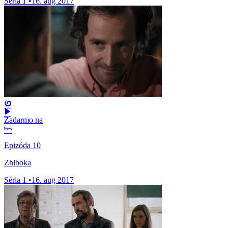
Séria 1
•
16. aug 2017
Zadarmo na
Epizóda 10
Zhlboka
Séria 1
•
16. aug 2017