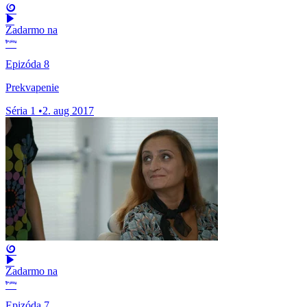
Zadarmo na
Epizóda 8
Prekvapenie
Séria 1
•
2. aug 2017
Zadarmo na
Epizóda 7