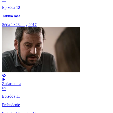
Epizóda 12
Tabula rasa
Séria 1
•
23. aug 2017
Zadarmo na
Epizóda 11
Prebudenie