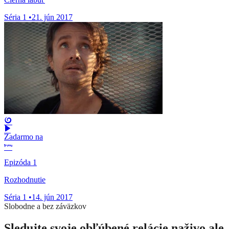
Séria 1
•
21. jún 2017
Zadarmo na
Epizóda 1
Rozhodnutie
Séria 1
•
14. jún 2017
Slobodne a bez záväzkov
Sledujte svoje obľúbené relácie naživo ale