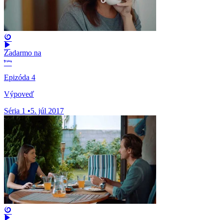
Zadarmo na
Epizóda 4
Výpoveď
Séria 1
•
5. júl 2017