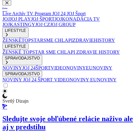
Live
Archív
TV Program
JOJ 24
JOJ Šport
JOJ
JOJ PLAY
JOJ ŠPORT
JOJKO
NADÁCIA TV
JOJ
KASTINGY
JOJ CZ
JOJ GROUP
LIFESTYLE
ŽENSKÉ
TOPSTAR
SME CHLAPI
ZDRAVIE
HISTORY
LIFESTYLE
ŽENSKÉ
TOPSTAR
SME CHLAPI
ZDRAVIE
HISTORY
SPRAVODAJSTVO
NOVINY
JOJ 24
ŠPORT
VIDEONOVINY
EUNOVINY
SPRAVODAJSTVO
NOVINY
JOJ 24
ŠPORT
VIDEONOVINY
EUNOVINY
Svetlý Dizajn
Sledujte svoje obľúbené relácie naživo ale
aj v predstihu