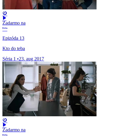
Zadarmo na
Epizóda 13
Kto do teba
Séria 1
•
23. aug 2017
Zadarmo na