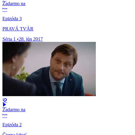
Zadarmo na
Epizóda 3
PRAVÁ TVÁR
Séria 1
•
28. jún 2017
Zadarmo na
Epizóda 2
Čierna labuť