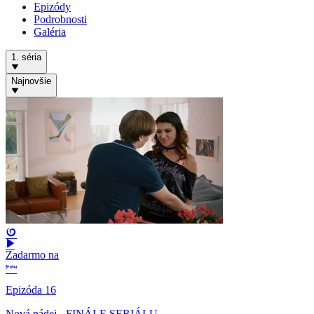
Epizódy
Podrobnosti
Galéria
1. séria
Najnovšie
Zadarmo na
Epizóda 16
Nová nádej - FINÁLE SERIÁLU