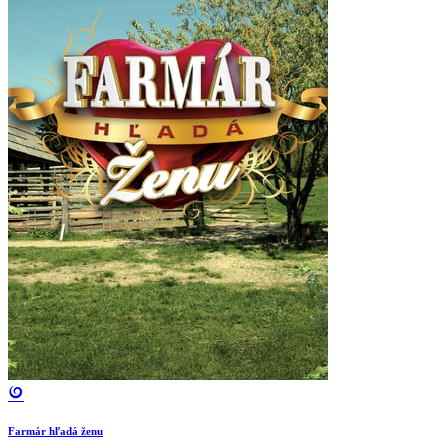
Farmár hľadá ženu