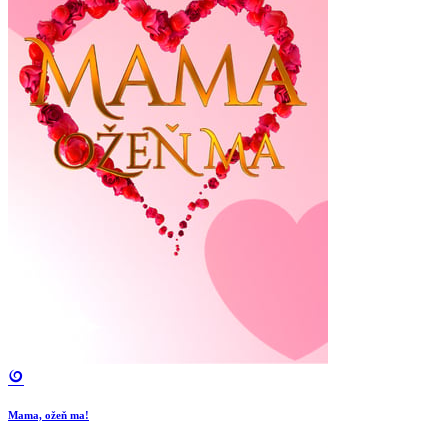
Mama, ožeň ma!