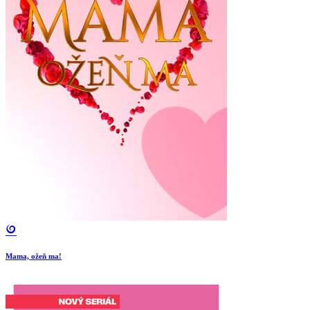
Mama, ožeň ma!