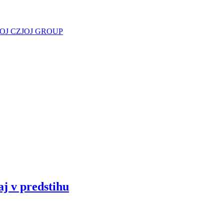
JOJ CZ
JOJ GROUP
aj v predstihu