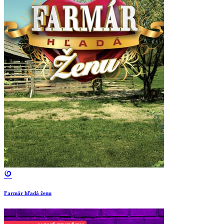
Farmár hľadá ženu