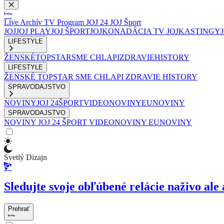
Live
Archív
TV Program
JOJ 24
JOJ Šport
JOJ
JOJ PLAY
JOJ ŠPORT
JOJKO
NADÁCIA TV JOJ
KASTINGY
LIFESTYLE
ŽENSKÉ
TOPSTAR
SME CHLAPI
ZDRAVIE
HISTORY
LIFESTYLE
ŽENSKÉ
TOPSTAR
SME CHLAPI
ZDRAVIE
HISTORY
SPRAVODAJSTVO
NOVINY
JOJ 24
ŠPORT
VIDEONOVINY
EUNOVINY
SPRAVODAJSTVO
NOVINY
JOJ 24
ŠPORT
VIDEONOVINY
EUNOVINY
Svetlý Dizajn
Sledujte svoje obľúbené relácie naživo ale 
Prehrať