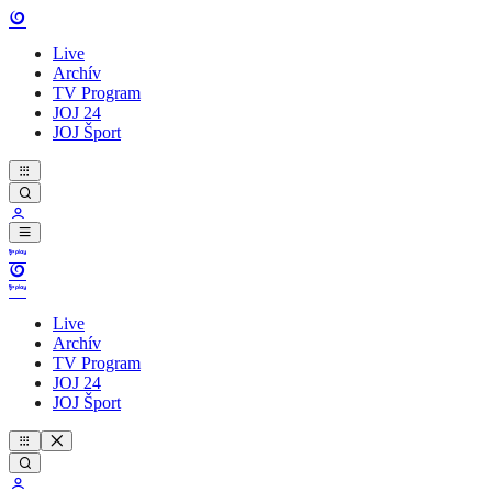
Live
Archív
TV Program
JOJ 24
JOJ Šport
Live
Archív
TV Program
JOJ 24
JOJ Šport