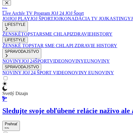
Live
Archív
TV Program
JOJ 24
JOJ Šport
JOJ
JOJ PLAY
JOJ ŠPORT
JOJKO
NADÁCIA TV JOJ
KASTINGY
LIFESTYLE
ŽENSKÉ
TOPSTAR
SME CHLAPI
ZDRAVIE
HISTORY
LIFESTYLE
ŽENSKÉ
TOPSTAR
SME CHLAPI
ZDRAVIE
HISTORY
SPRAVODAJSTVO
NOVINY
JOJ 24
ŠPORT
VIDEONOVINY
EUNOVINY
SPRAVODAJSTVO
NOVINY
JOJ 24
ŠPORT
VIDEONOVINY
EUNOVINY
Svetlý Dizajn
Sledujte svoje obľúbené relácie naživo ale 
Prehrať