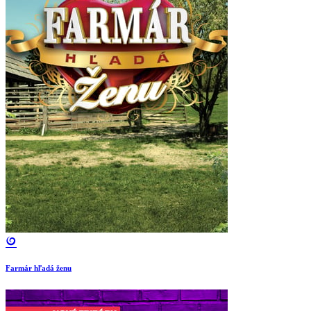
Farmár hľadá ženu