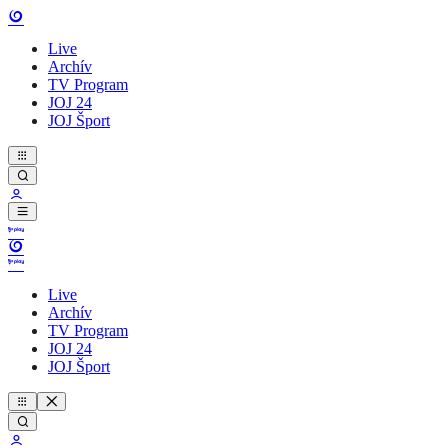
Live
Archív
TV Program
JOJ 24
JOJ Šport
Live
Archív
TV Program
JOJ 24
JOJ Šport