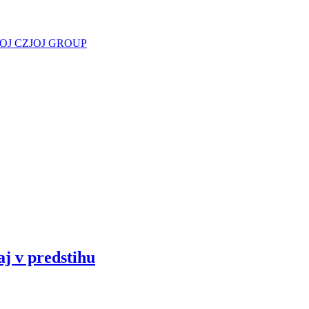
JOJ CZ
JOJ GROUP
aj v predstihu