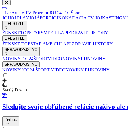
Live
Archív
TV Program
JOJ 24
JOJ Šport
JOJ
JOJ PLAY
JOJ ŠPORT
JOJKO
NADÁCIA TV JOJ
KASTINGY
LIFESTYLE
ŽENSKÉ
TOPSTAR
SME CHLAPI
ZDRAVIE
HISTORY
LIFESTYLE
ŽENSKÉ
TOPSTAR
SME CHLAPI
ZDRAVIE
HISTORY
SPRAVODAJSTVO
NOVINY
JOJ 24
ŠPORT
VIDEONOVINY
EUNOVINY
SPRAVODAJSTVO
NOVINY
JOJ 24
ŠPORT
VIDEONOVINY
EUNOVINY
Svetlý Dizajn
Sledujte svoje obľúbené relácie naživo ale 
Prehrať