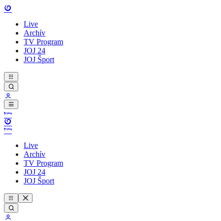
Live
Archív
TV Program
JOJ 24
JOJ Šport
Live
Archív
TV Program
JOJ 24
JOJ Šport