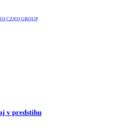
JOJ CZ
JOJ GROUP
aj v predstihu