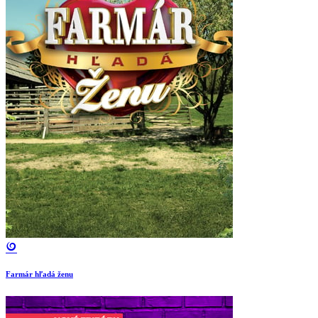
Farmár hľadá ženu