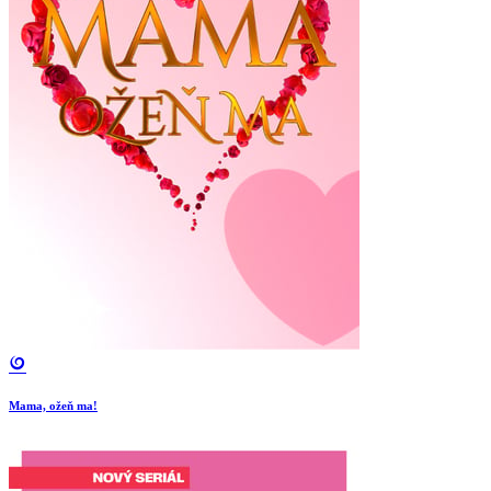
Mama, ožeň ma!