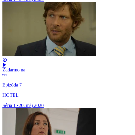
Zadarmo na
Epizóda 7
HOTEL
Séria 1
•
20. máj 2020