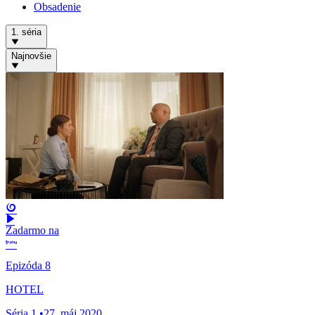
Obsadenie
1. séria
Najnovšie
Zadarmo na
Epizóda 8
HOTEL
Séria 1
•
27. máj 2020