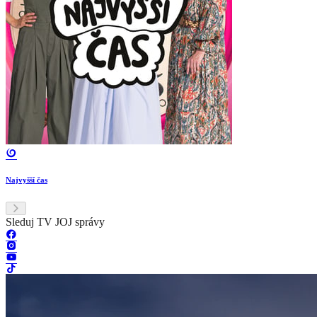
Najvyšší čas
Sleduj TV JOJ správy