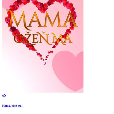
Mama, ožeň ma!