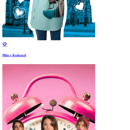
Miša v Košiciach