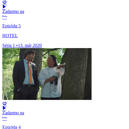
Zadarmo na
Epizóda 5
HOTEL
Séria 1
•
13. máj 2020
Zadarmo na
Epizóda 4