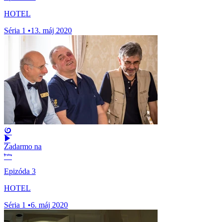
HOTEL
Séria 1
•
13. máj 2020
Zadarmo na
Epizóda 3
HOTEL
Séria 1
•
6. máj 2020