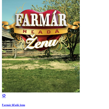
Farmár hľadá ženu