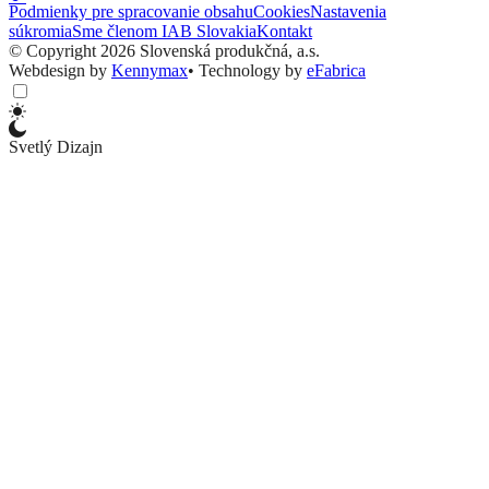
Podmienky pre spracovanie obsahu
Cookies
Nastavenia
súkromia
Sme členom IAB Slovakia
Kontakt
© Copyright 2026 Slovenská produkčná, a.s.
Webdesign by
Kennymax
•
Technology by
eFabrica
Svetlý Dizajn