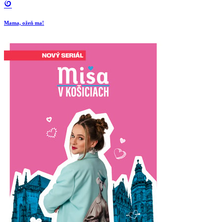
Mama, ožeň ma!