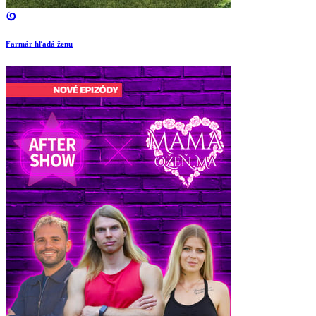
Farmár hľadá ženu