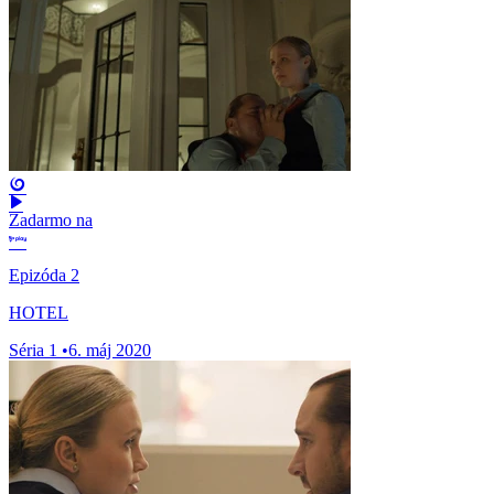
Zadarmo na
Epizóda 2
HOTEL
Séria 1
•
6. máj 2020