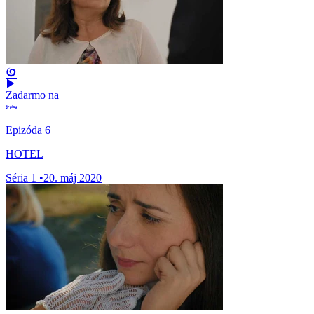
Zadarmo na
Epizóda 6
HOTEL
Séria 1
•
20. máj 2020