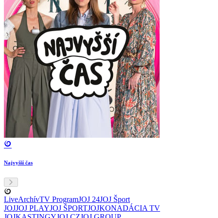
Najvyšší čas
Live
Archív
TV Program
JOJ 24
JOJ Šport
JOJ
JOJ PLAY
JOJ ŠPORT
JOJKO
NADÁCIA TV
JOJ
KASTINGY
JOJ CZ
JOJ GROUP