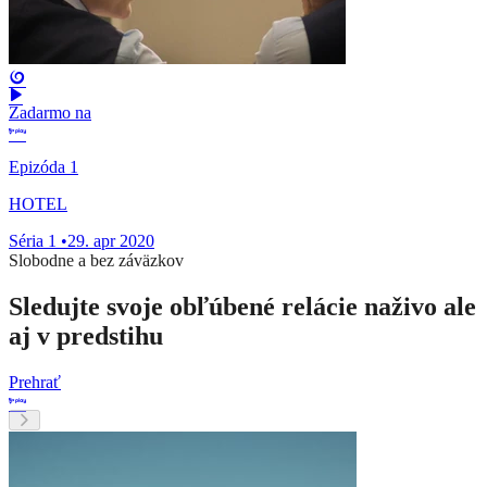
Zadarmo na
Epizóda 1
HOTEL
Séria 1
•
29. apr 2020
Slobodne a bez záväzkov
Sledujte svoje obľúbené relácie naživo ale
aj v predstihu
Prehrať