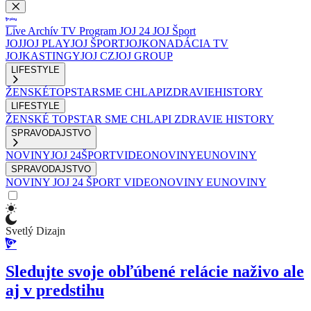
Live
Archív
TV Program
JOJ 24
JOJ Šport
JOJ
JOJ PLAY
JOJ ŠPORT
JOJKO
NADÁCIA TV
JOJ
KASTINGY
JOJ CZ
JOJ GROUP
LIFESTYLE
ŽENSKÉ
TOPSTAR
SME CHLAPI
ZDRAVIE
HISTORY
LIFESTYLE
ŽENSKÉ
TOPSTAR
SME CHLAPI
ZDRAVIE
HISTORY
SPRAVODAJSTVO
NOVINY
JOJ 24
ŠPORT
VIDEONOVINY
EUNOVINY
SPRAVODAJSTVO
NOVINY
JOJ 24
ŠPORT
VIDEONOVINY
EUNOVINY
Svetlý Dizajn
Sledujte svoje obľúbené relácie naživo ale
aj v predstihu