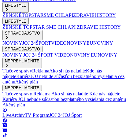
LIFESTYLE
ŽENSKÉ
TOPSTAR
SME CHLAPI
ZDRAVIE
HISTORY
LIFESTYLE
ŽENSKÉ
TOPSTAR
SME CHLAPI
ZDRAVIE
HISTORY
SPRAVODAJSTVO
NOVINY
JOJ 24
ŠPORT
VIDEONOVINY
EUNOVINY
SPRAVODAJSTVO
NOVINY
JOJ 24
ŠPORT
VIDEONOVINY
EUNOVINY
NEPREHLIADNITE
Tlačové správy
Reklama
Ako si nás naladíte
Kde nás
nájdete
Kariéra
JOJ nebude súčasťou bezplatného vysielania cez
anténu
Akčný plán
NEPREHLIADNITE
Tlačové správy
Reklama
Ako si nás naladíte
Kde nás nájdete
Kariéra
JOJ nebude súčasťou bezplatného vysielania cez anténu
Akčný plán
Live
Archív
TV Program
JOJ 24
JOJ Šport