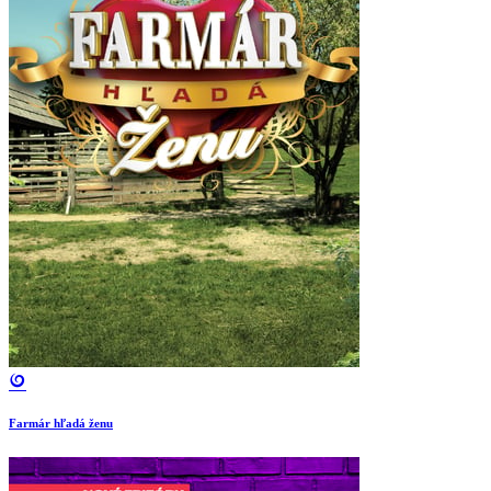
Farmár hľadá ženu