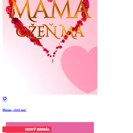
Mama, ožeň ma!