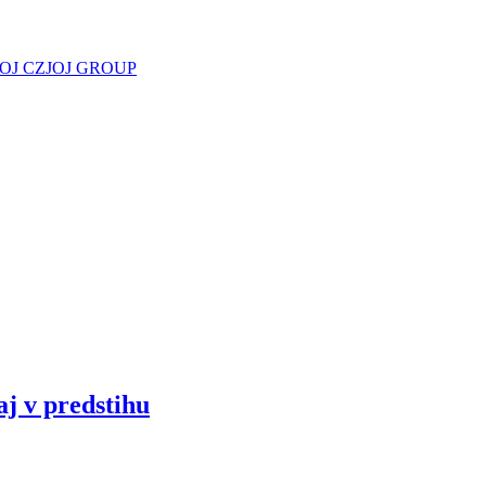
JOJ CZ
JOJ GROUP
aj v predstihu