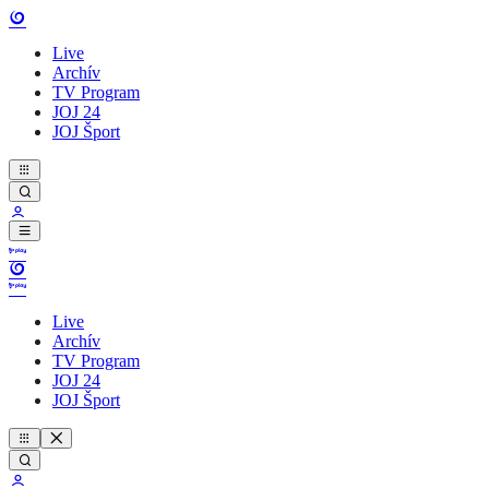
Live
Archív
TV Program
JOJ 24
JOJ Šport
Live
Archív
TV Program
JOJ 24
JOJ Šport