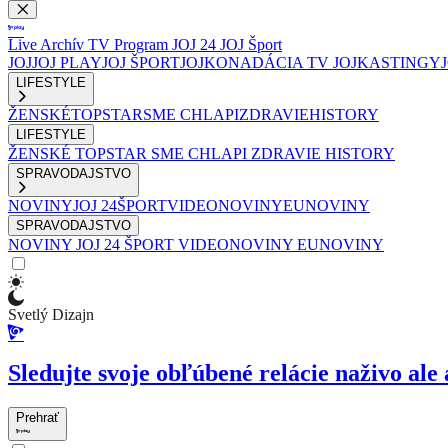
Live
Archív
TV Program
JOJ 24
JOJ Šport
JOJ
JOJ PLAY
JOJ ŠPORT
JOJKO
NADÁCIA TV JOJ
KASTINGY
LIFESTYLE
ŽENSKÉ
TOPSTAR
SME CHLAPI
ZDRAVIE
HISTORY
LIFESTYLE
ŽENSKÉ
TOPSTAR
SME CHLAPI
ZDRAVIE
HISTORY
SPRAVODAJSTVO
NOVINY
JOJ 24
ŠPORT
VIDEONOVINY
EUNOVINY
SPRAVODAJSTVO
NOVINY
JOJ 24
ŠPORT
VIDEONOVINY
EUNOVINY
Svetlý Dizajn
Sledujte svoje obľúbené relácie naživo ale 
Prehrať