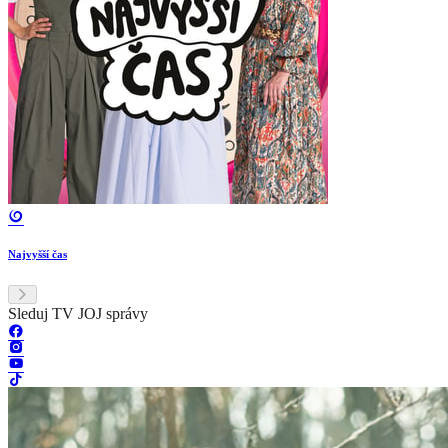
Najvyšší čas
Sleduj TV JOJ správy