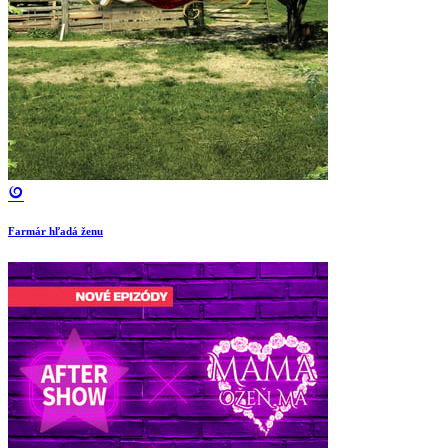
Farmár hľadá ženu