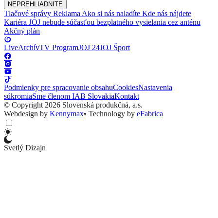
NEPREHLIADNITE
Tlačové správy
Reklama
Ako si nás naladíte
Kde nás nájdete
Kariéra
JOJ nebude súčasťou bezplatného vysielania cez anténu
Akčný plán
Live
Archív
TV Program
JOJ 24
JOJ Šport
Podmienky pre spracovanie obsahu
Cookies
Nastavenia
súkromia
Sme členom IAB Slovakia
Kontakt
© Copyright 2026 Slovenská produkčná, a.s.
Webdesign by
Kennymax
•
Technology by
eFabrica
Svetlý Dizajn