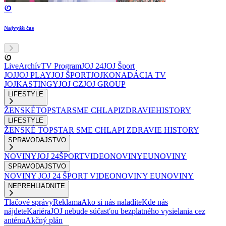
Najvyšší čas
Live
Archív
TV Program
JOJ 24
JOJ Šport
JOJ
JOJ PLAY
JOJ ŠPORT
JOJKO
NADÁCIA TV
JOJ
KASTINGY
JOJ CZ
JOJ GROUP
LIFESTYLE
ŽENSKÉ
TOPSTAR
SME CHLAPI
ZDRAVIE
HISTORY
LIFESTYLE
ŽENSKÉ
TOPSTAR
SME CHLAPI
ZDRAVIE
HISTORY
SPRAVODAJSTVO
NOVINY
JOJ 24
ŠPORT
VIDEONOVINY
EUNOVINY
SPRAVODAJSTVO
NOVINY
JOJ 24
ŠPORT
VIDEONOVINY
EUNOVINY
NEPREHLIADNITE
Tlačové správy
Reklama
Ako si nás naladíte
Kde nás
nájdete
Kariéra
JOJ nebude súčasťou bezplatného vysielania cez
anténu
Akčný plán