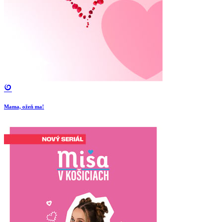
Mama, ožeň ma!