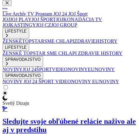
Live
Archív
TV Program
JOJ 24
JOJ Šport
JOJ
JOJ PLAY
JOJ ŠPORT
JOJKO
NADÁCIA TV
JOJ
KASTINGY
JOJ CZ
JOJ GROUP
LIFESTYLE
ŽENSKÉ
TOPSTAR
SME CHLAPI
ZDRAVIE
HISTORY
LIFESTYLE
ŽENSKÉ
TOPSTAR
SME CHLAPI
ZDRAVIE
HISTORY
SPRAVODAJSTVO
NOVINY
JOJ 24
ŠPORT
VIDEONOVINY
EUNOVINY
SPRAVODAJSTVO
NOVINY
JOJ 24
ŠPORT
VIDEONOVINY
EUNOVINY
Svetlý Dizajn
Sledujte svoje obľúbené relácie naživo ale
aj v predstihu