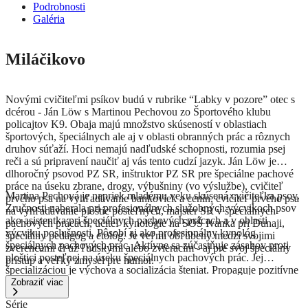
Podrobnosti
Galéria
Miláčikovo
Novými cvičiteľmi psíkov budú v rubrike “Labky v pozore” otec s
dcérou - Ján Löw s Martinou Pechovou zo Športového klubu
policajtov K9. Obaja majú množstvo skúseností v oblastiach
športových, špeciálnych ale aj v oblasti obranných prác a rôznych
druhov súťaží. Hoci nemajú nadľudské schopnosti, rozumia psej
reči a sú pripravení naučiť aj vás tento cudzí jazyk. Ján Löw je
dlhoročný psovod PZ SR, inštruktor PZ SR pre špeciálne pachové
práce na úseku zbrane, drogy, výbušniny (vo výslužbe), cvičiteľ
Martina Pechová je napriek mladému veku skúsená cvičiteľka psov.
prvého psa na vyhľadávanie bankoviek a cenín, cvičiteľ prvého psa
Zručnosti naberala pri profesionálnych služobných výcvikoch psov
na vyhľadávanie ploštíc posteľných, majster SR v špeciálnych
ako asistentka pri špeciálnych pachových prácach a v oblasti
pachových prácach, učiteľ kynológie na SOŠ Ivanka pri Dunaji,
výcviku poslušnosti. Pôsobí aj ako profesionálny kynológ
špeciálny pedagóg a etológ. Je veľmi obľúbený medzi svojimi
špeciálnych pachových prác. Aktívne sa zúčastňuje zásahov proti
zverencami či už ľudskými alebo zvieracím - aj pre svoj špeciálny
ploštici posteľnej na úseku špeciálnych pachových prác. Jej
prístup a veľký zmysel pre humor.
špecializáciou je výchova a socializácia šteniat. Propaguje pozitívne
metódy, čím pomáha nastaviť správne základy pre zdravý psychický
Zobraziť viac
vývin šteniat.
Série