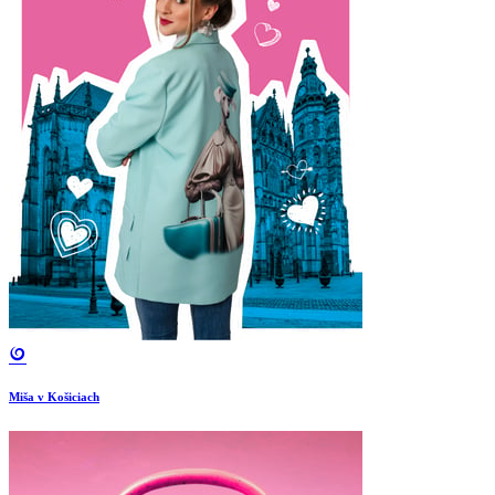
Miša v Košiciach