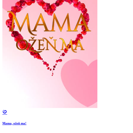
Mama, ožeň ma!