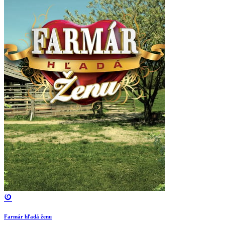
Farmár hľadá ženu