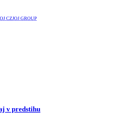
JOJ CZ
JOJ GROUP
aj v predstihu