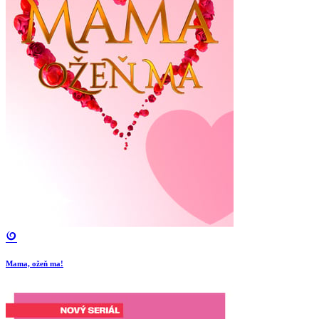
Mama, ožeň ma!