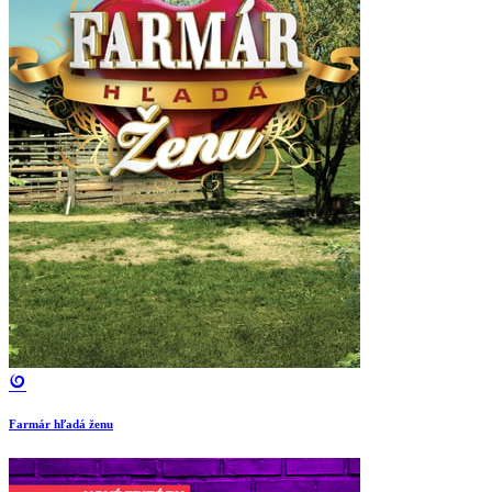
Farmár hľadá ženu