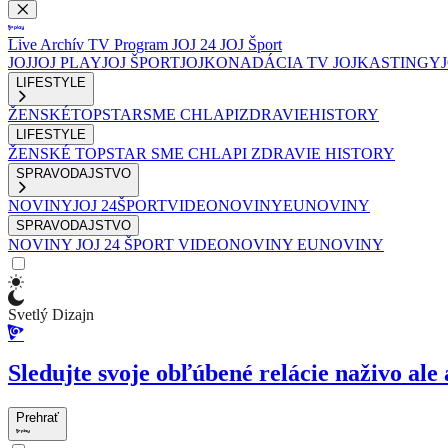
Live
Archív
TV Program
JOJ 24
JOJ Šport
JOJ
JOJ PLAY
JOJ ŠPORT
JOJKO
NADÁCIA TV JOJ
KASTINGY
LIFESTYLE
ŽENSKÉ
TOPSTAR
SME CHLAPI
ZDRAVIE
HISTORY
LIFESTYLE
ŽENSKÉ
TOPSTAR
SME CHLAPI
ZDRAVIE
HISTORY
SPRAVODAJSTVO
NOVINY
JOJ 24
ŠPORT
VIDEONOVINY
EUNOVINY
SPRAVODAJSTVO
NOVINY
JOJ 24
ŠPORT
VIDEONOVINY
EUNOVINY
Svetlý Dizajn
Sledujte svoje obľúbené relácie naživo ale 
Prehrať