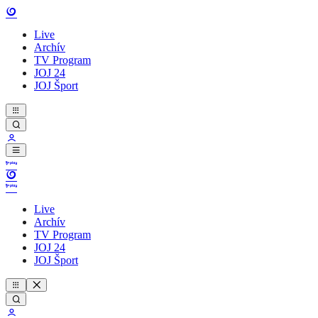
Live
Archív
TV Program
JOJ 24
JOJ Šport
Live
Archív
TV Program
JOJ 24
JOJ Šport