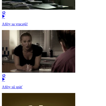
Aféry sa vracajú!
Aféry sú späť