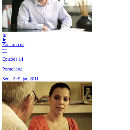
Zadarmo na
Epizóda 14
Pornoherci
Séria 2
•
9. jún 2011