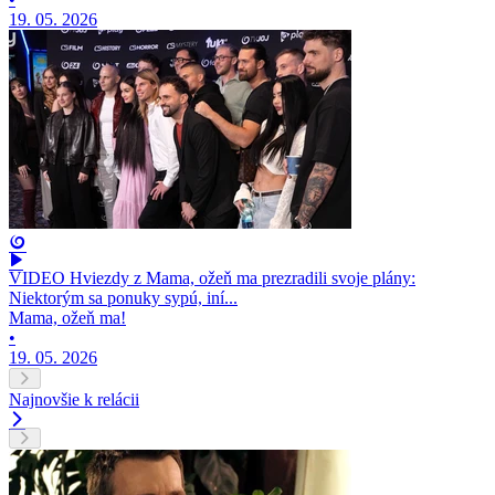
19. 05. 2026
VIDEO Hviezdy z Mama, ožeň ma prezradili svoje plány:
Niektorým sa ponuky sypú, iní...
Mama, ožeň ma!
•
19. 05. 2026
Najnovšie k relácii