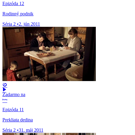
Epizóda 12
Rodinný podnik
Séria 2
•
2. jún 2011
Zadarmo na
Epizóda 11
Prekliata dedina
Séria 2
•
31. máj 2011