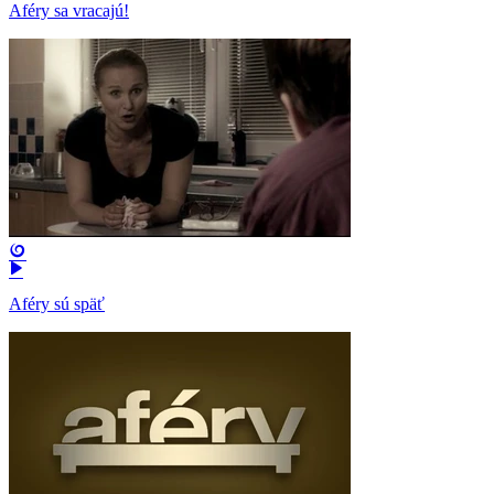
Aféry sa vracajú!
Aféry sú späť