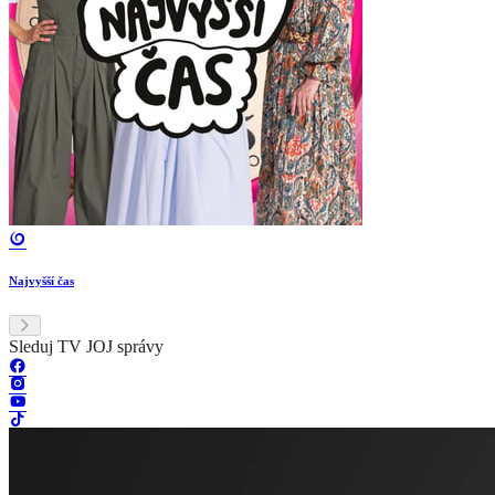
Najvyšší čas
Sleduj TV JOJ správy