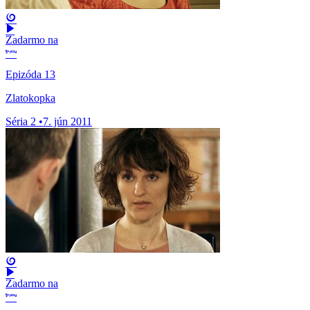
Zadarmo na
Epizóda 13
Zlatokopka
Séria 2
•
7. jún 2011
Zadarmo na