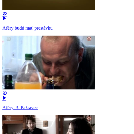
Aféry budú mať prestávku
Aféry: 3. Pažravec