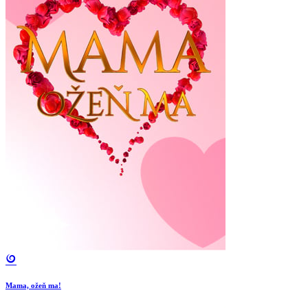
Mama, ožeň ma!