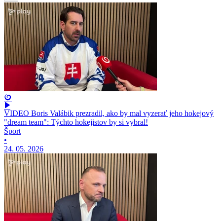
VIDEO Boris Valábik prezradil, ako by mal vyzerať jeho hokejový
"dream team": Týchto hokejistov by si vybral!
Šport
•
24. 05. 2026