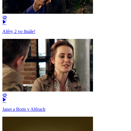
Aféry 2 vo finále!
Janet a Boris v Aférach