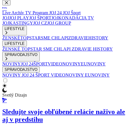
Live
Archív
TV Program
JOJ 24
JOJ Šport
JOJ
JOJ PLAY
JOJ ŠPORT
JOJKO
NADÁCIA TV
JOJ
KASTINGY
JOJ CZ
JOJ GROUP
LIFESTYLE
ŽENSKÉ
TOPSTAR
SME CHLAPI
ZDRAVIE
HISTORY
LIFESTYLE
ŽENSKÉ
TOPSTAR
SME CHLAPI
ZDRAVIE
HISTORY
SPRAVODAJSTVO
NOVINY
JOJ 24
ŠPORT
VIDEONOVINY
EUNOVINY
SPRAVODAJSTVO
NOVINY
JOJ 24
ŠPORT
VIDEONOVINY
EUNOVINY
Svetlý Dizajn
Sledujte svoje obľúbené relácie naživo ale
aj v predstihu