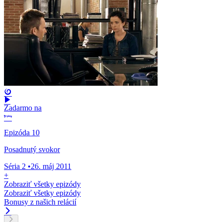
Zadarmo na
Epizóda 10
Posadnutý svokor
Séria 2
•
26. máj 2011
+
Zobraziť všetky epizódy
Zobraziť všetky epizódy
Bonusy z našich relácií