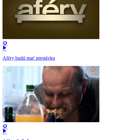
Aféry budú mať prestávku