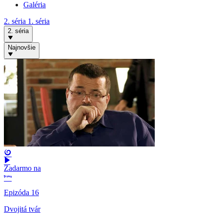
Galéria
2. séria
1. séria
2. séria
Najnovšie
Zadarmo na
Epizóda 16
Dvojitá tvár