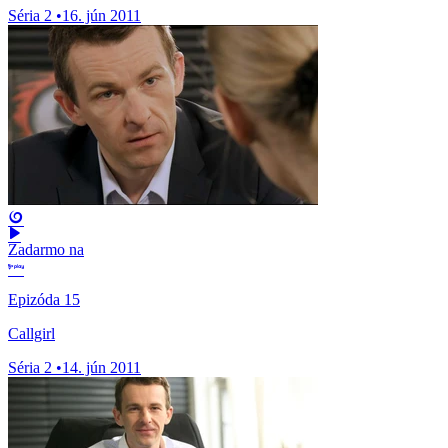
Séria 2
•
16. jún 2011
Zadarmo na
Epizóda 15
Callgirl
Séria 2
•
14. jún 2011