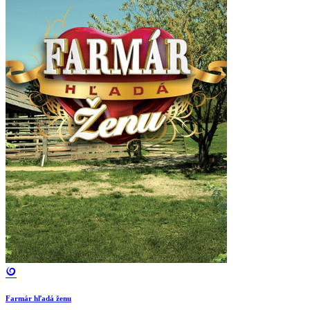
Farmár hľadá ženu