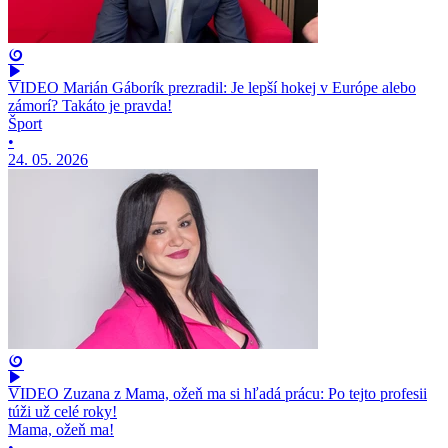
VIDEO Marián Gáborík prezradil: Je lepší hokej v Európe alebo
zámorí? Takáto je pravda!
Šport
•
24. 05. 2026
VIDEO Zuzana z Mama, ožeň ma si hľadá prácu: Po tejto profesii
túži už celé roky!
Mama, ožeň ma!
•