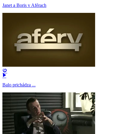
Janet a Boris v Aférach
Balo prichádza ...