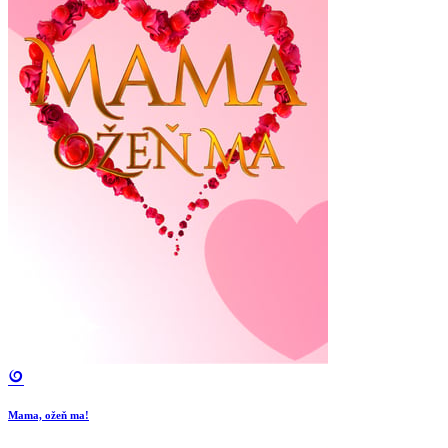
Mama, ožeň ma!