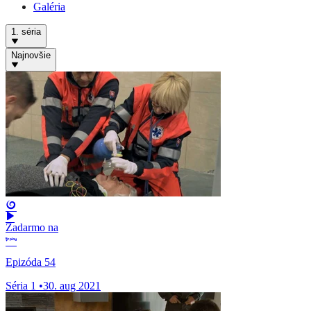
Galéria
1. séria
Najnovšie
Zadarmo na
Epizóda 54
Séria 1
•
30. aug 2021