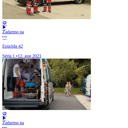
Zadarmo na
Epizóda 42
Séria 1
•
12. aug 2021
Zadarmo na