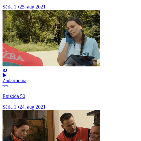
Séria 1
•
25. aug 2021
Zadarmo na
Epizóda 50
Séria 1
•
24. aug 2021