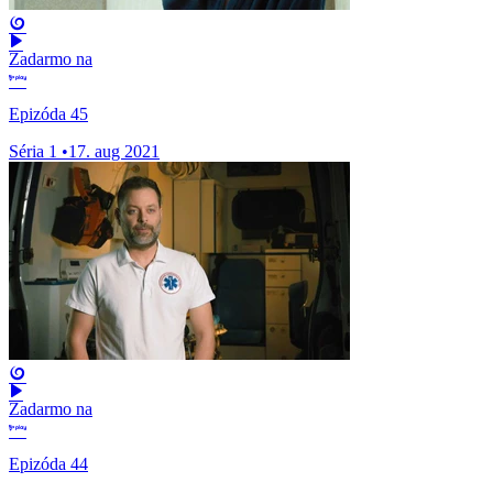
Zadarmo na
Epizóda 45
Séria 1
•
17. aug 2021
Zadarmo na
Epizóda 44