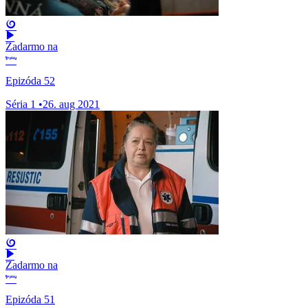
Zadarmo na
Epizóda 52
Séria 1
•
26. aug 2021
Zadarmo na
Epizóda 51