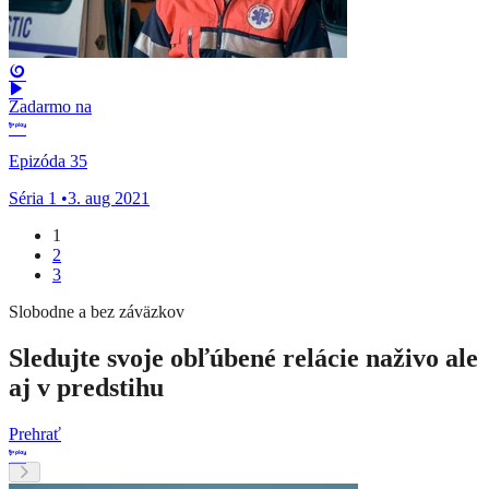
Zadarmo na
Epizóda 35
Séria 1
•
3. aug 2021
1
2
3
Slobodne a bez záväzkov
Sledujte svoje obľúbené relácie naživo ale
aj v predstihu
Prehrať