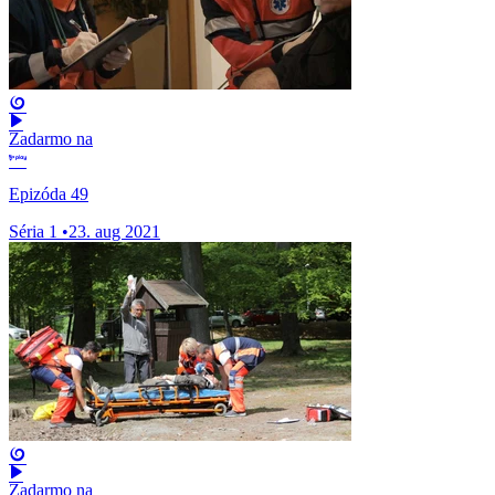
Zadarmo na
Epizóda 49
Séria 1
•
23. aug 2021
Zadarmo na