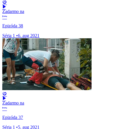
Zadarmo na
Epizóda 38
Séria 1
•
6. aug 2021
Zadarmo na
Epizóda 37
Séria 1
•
5. aug 2021