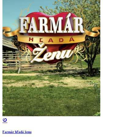
Farmár hľadá ženu