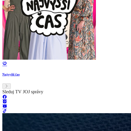
Najvyšší čas
Sleduj TV JOJ správy