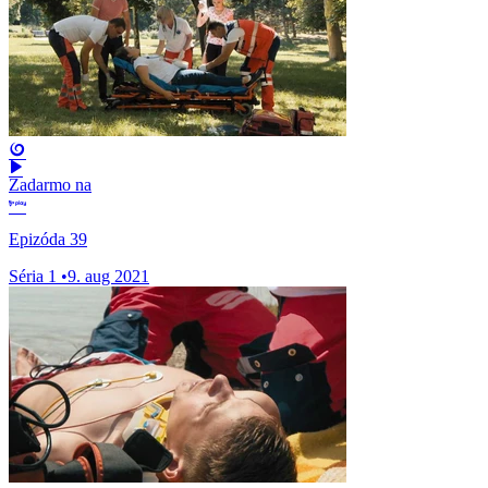
Zadarmo na
Epizóda 39
Séria 1
•
9. aug 2021