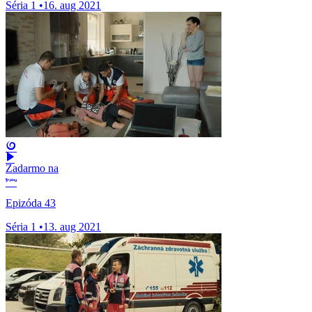
Séria 1
•
16. aug 2021
Zadarmo na
Epizóda 43
Séria 1
•
13. aug 2021