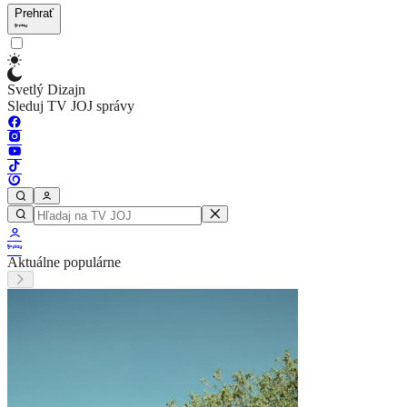
Prehrať
Svetlý Dizajn
Sleduj TV JOJ správy
Aktuálne populárne