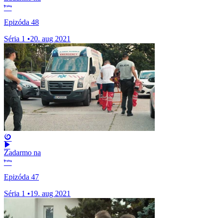
Epizóda 48
Séria 1
•
20. aug 2021
Zadarmo na
Epizóda 47
Séria 1
•
19. aug 2021