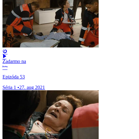
Zadarmo na
Epizóda 53
Séria 1
•
27. aug 2021