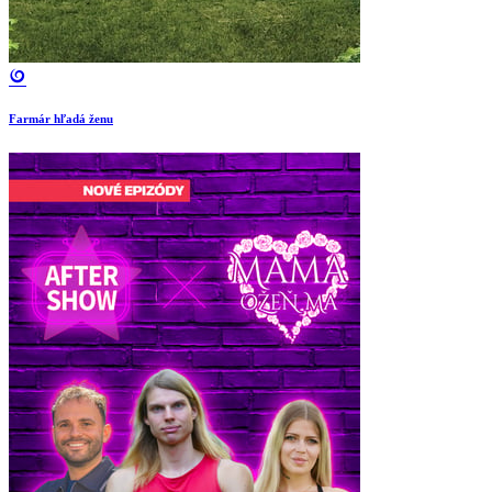
Farmár hľadá ženu