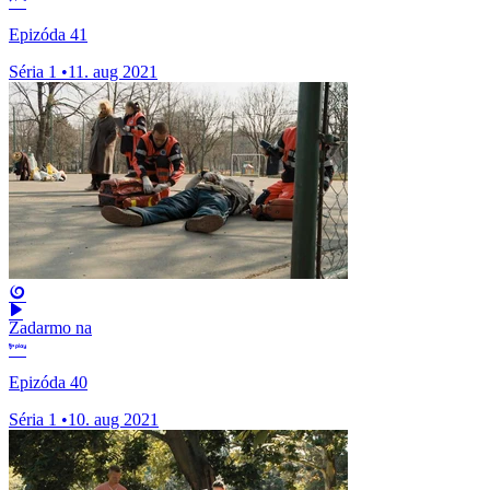
Epizóda 41
Séria 1
•
11. aug 2021
Zadarmo na
Epizóda 40
Séria 1
•
10. aug 2021