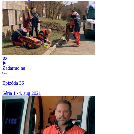
Zadarmo na
Epizóda 36
Séria 1
•
4. aug 2021