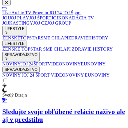
Live
Archív
TV Program
JOJ 24
JOJ Šport
JOJ
JOJ PLAY
JOJ ŠPORT
JOJKO
NADÁCIA TV
JOJ
KASTINGY
JOJ CZ
JOJ GROUP
LIFESTYLE
ŽENSKÉ
TOPSTAR
SME CHLAPI
ZDRAVIE
HISTORY
LIFESTYLE
ŽENSKÉ
TOPSTAR
SME CHLAPI
ZDRAVIE
HISTORY
SPRAVODAJSTVO
NOVINY
JOJ 24
ŠPORT
VIDEONOVINY
EUNOVINY
SPRAVODAJSTVO
NOVINY
JOJ 24
ŠPORT
VIDEONOVINY
EUNOVINY
Svetlý Dizajn
Sledujte svoje obľúbené relácie naživo ale
aj v predstihu