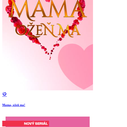
Mama, ožeň ma!