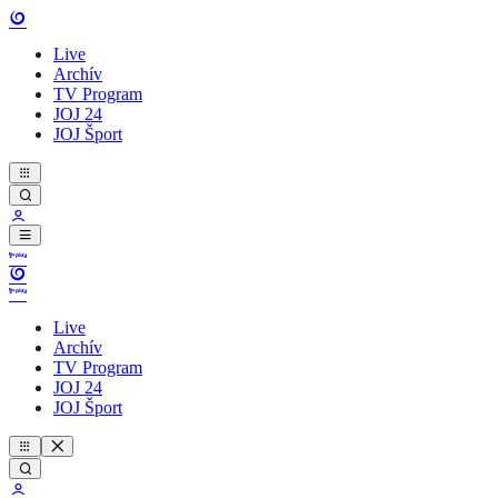
Live
Archív
TV Program
JOJ 24
JOJ Šport
Live
Archív
TV Program
JOJ 24
JOJ Šport