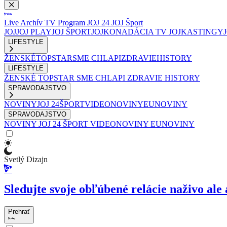
Live
Archív
TV Program
JOJ 24
JOJ Šport
JOJ
JOJ PLAY
JOJ ŠPORT
JOJKO
NADÁCIA TV JOJ
KASTINGY
LIFESTYLE
ŽENSKÉ
TOPSTAR
SME CHLAPI
ZDRAVIE
HISTORY
LIFESTYLE
ŽENSKÉ
TOPSTAR
SME CHLAPI
ZDRAVIE
HISTORY
SPRAVODAJSTVO
NOVINY
JOJ 24
ŠPORT
VIDEONOVINY
EUNOVINY
SPRAVODAJSTVO
NOVINY
JOJ 24
ŠPORT
VIDEONOVINY
EUNOVINY
Svetlý Dizajn
Sledujte svoje obľúbené relácie naživo ale 
Prehrať