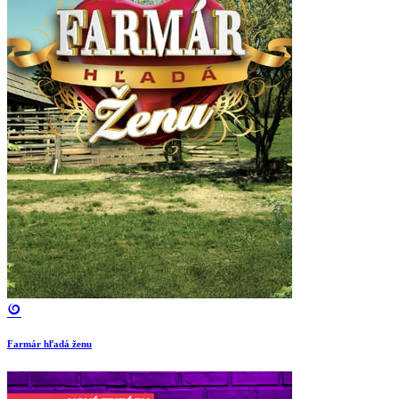
Farmár hľadá ženu