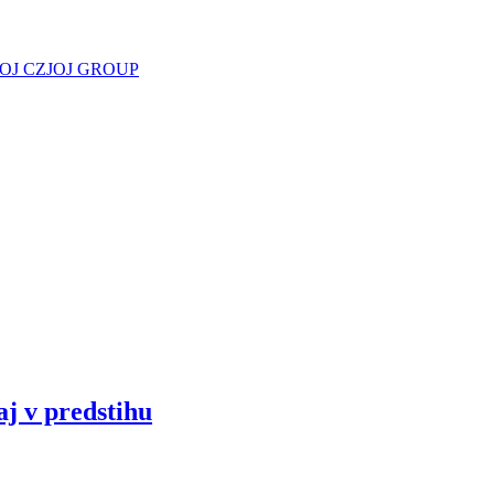
JOJ CZ
JOJ GROUP
aj v predstihu