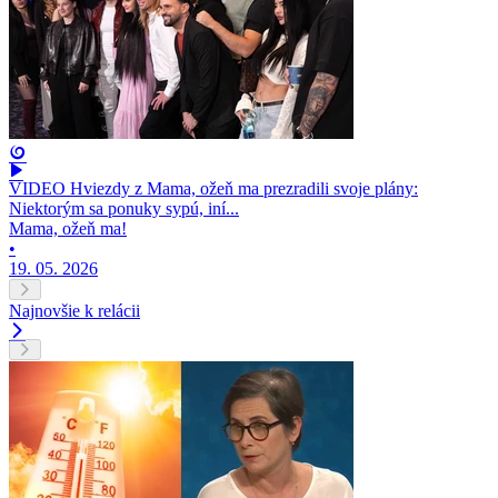
VIDEO Hviezdy z Mama, ožeň ma prezradili svoje plány:
Niektorým sa ponuky sypú, iní...
Mama, ožeň ma!
•
19. 05. 2026
Najnovšie k relácii