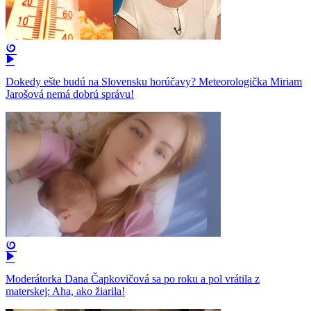
Dokedy ešte budú na Slovensku horúčavy? Meteorologička Miriam
Jarošová nemá dobrú správu!
Moderátorka Dana Čapkovičová sa po roku a pol vrátila z
materskej: Aha, ako žiarila!