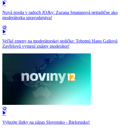
Nová posila v radoch JOJky: Zuzana Smatanová netradične ako
moderátorka spravodajstva!
Veľké zmeny na moderátorskej stoličke: Tehotnú Hanu Gallovú
Zavřelovú vymení známy moderátor!
Vyhrajte lístky na zápas Slovensko - Bielorusko!