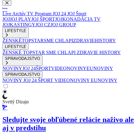
Live
Archív
TV Program
JOJ 24
JOJ Šport
JOJ
JOJ PLAY
JOJ ŠPORT
JOJKO
NADÁCIA TV
JOJ
KASTINGY
JOJ CZ
JOJ GROUP
LIFESTYLE
ŽENSKÉ
TOPSTAR
SME CHLAPI
ZDRAVIE
HISTORY
LIFESTYLE
ŽENSKÉ
TOPSTAR
SME CHLAPI
ZDRAVIE
HISTORY
SPRAVODAJSTVO
NOVINY
JOJ 24
ŠPORT
VIDEONOVINY
EUNOVINY
SPRAVODAJSTVO
NOVINY
JOJ 24
ŠPORT
VIDEONOVINY
EUNOVINY
Svetlý Dizajn
Sledujte svoje obľúbené relácie naživo ale
aj v predstihu