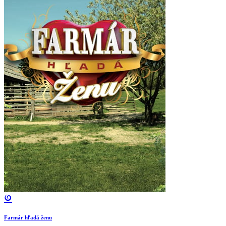
Farmár hľadá ženu