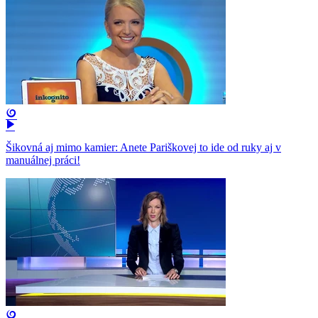
Šikovná aj mimo kamier: Anete Pariškovej to ide od ruky aj v
manuálnej práci!