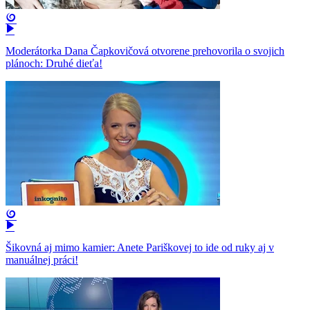
Moderátorka Dana Čapkovičová otvorene prehovorila o svojich
plánoch: Druhé dieťa!
Šikovná aj mimo kamier: Anete Pariškovej to ide od ruky aj v
manuálnej práci!