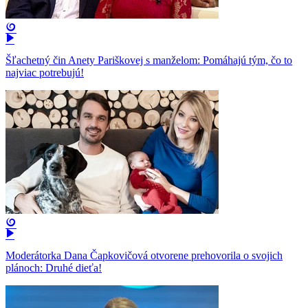
Šľachetný čin Anety Pariškovej s manželom: Pomáhajú tým, čo to
najviac potrebujú!
Moderátorka Dana Čapkovičová otvorene prehovorila o svojich
plánoch: Druhé dieťa!