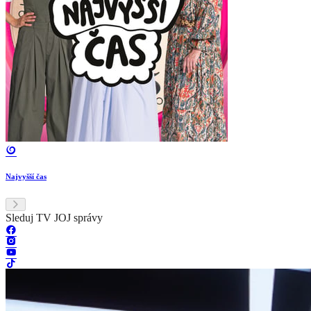
Najvyšší čas
Sleduj TV JOJ správy