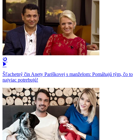
Šľachetný čin Anety Pariškovej s manželom: Pomáhajú tým, čo to
najviac potrebujú!