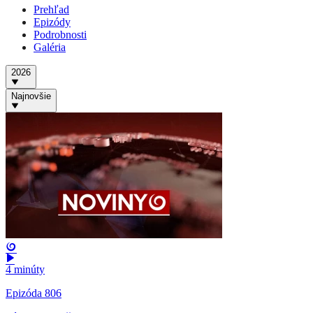
Prehľad
Epizódy
Podrobnosti
Galéria
2026
Najnovšie
4 minúty
Epizóda 806