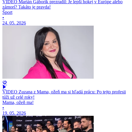
VIDEO Marián Gáborík prezradil: Je lepší hokej v Európe alebo
zámorí? Takáto je pravda!
Šport
•
24. 05. 2026
VIDEO Zuzana z Mama, ožeň ma si hľadá prácu: Po tejto profesii
túži už celé roky!
Mama, ožeň ma!
•
19. 05. 2026