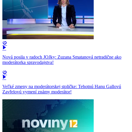
Nová posila v radoch JOJky: Zuzana Smatanová netradične ako
moderátorka spravodajstva!
Veľké zmeny na moderátorskej stoličke: Tehotnú Hanu Gallovú
Zavřelovú vymení známy moderátor!