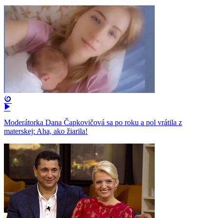
Moderátorka Dana Čapkovičová sa po roku a pol vrátila z
materskej: Aha, ako žiarila!