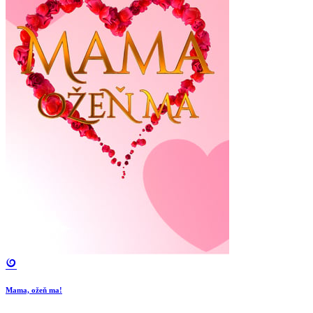
Mama, ožeň ma!