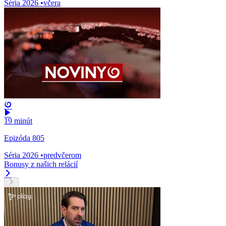
Séria 2026
•
včera
19 minút
Epizóda 805
Séria 2026
•
predvčerom
Bonusy z našich relácií