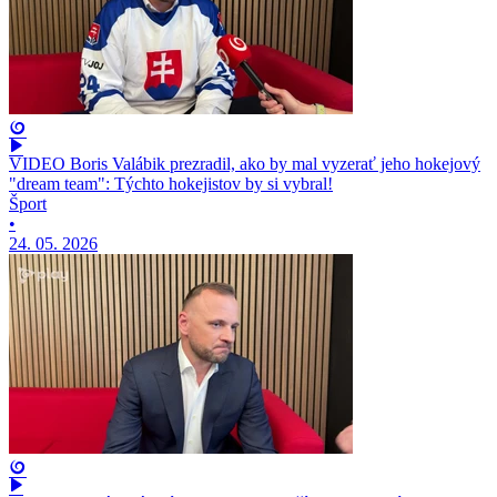
VIDEO Boris Valábik prezradil, ako by mal vyzerať jeho hokejový
"dream team": Týchto hokejistov by si vybral!
Šport
•
24. 05. 2026