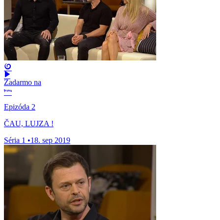
Zadarmo na
Epizóda 2
ČAU, LUJZA !
Séria 1
•
18. sep 2019