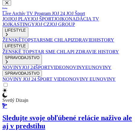
Live
Archív
TV Program
JOJ 24
JOJ Šport
JOJ
JOJ PLAY
JOJ ŠPORT
JOJKO
NADÁCIA TV
JOJ
KASTINGY
JOJ CZ
JOJ GROUP
LIFESTYLE
ŽENSKÉ
TOPSTAR
SME CHLAPI
ZDRAVIE
HISTORY
LIFESTYLE
ŽENSKÉ
TOPSTAR
SME CHLAPI
ZDRAVIE
HISTORY
SPRAVODAJSTVO
NOVINY
JOJ 24
ŠPORT
VIDEONOVINY
EUNOVINY
SPRAVODAJSTVO
NOVINY
JOJ 24
ŠPORT
VIDEONOVINY
EUNOVINY
Svetlý Dizajn
Sledujte svoje obľúbené relácie naživo ale
aj v predstihu