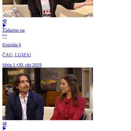
Zadarmo na
Epizóda 6
ČAU, LUJZA!
Séria 1
•
30. okt 2019