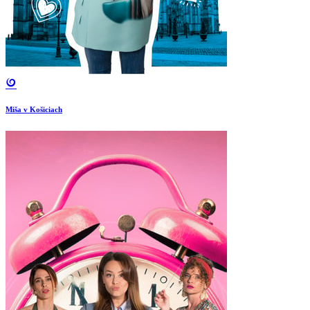
Miša v Košiciach