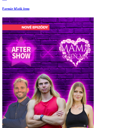
Farmár hľadá ženu