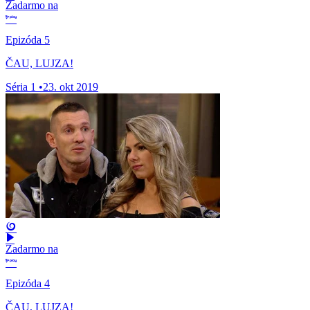
Zadarmo na
Epizóda 5
ČAU, LUJZA!
Séria 1
•
23. okt 2019
Zadarmo na
Epizóda 4
ČAU, LUJZA!