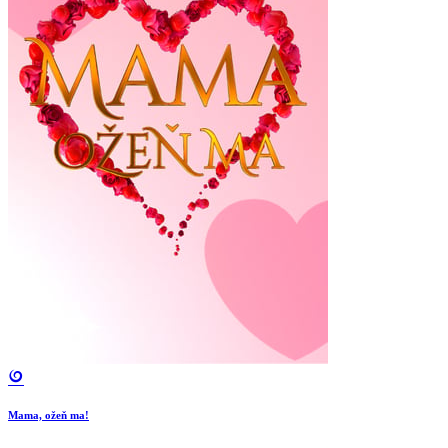
Mama, ožeň ma!