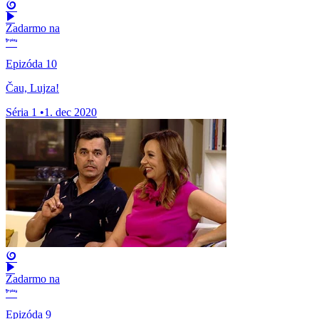
Zadarmo na
Epizóda 10
Čau, Lujza!
Séria 1
•
1. dec 2020
Zadarmo na
Epizóda 9