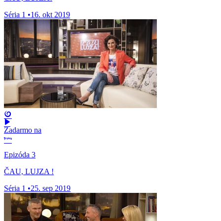
Séria 1
•
16. okt 2019
Zadarmo na
Epizóda 3
ČAU, LUJZA !
Séria 1
•
25. sep 2019