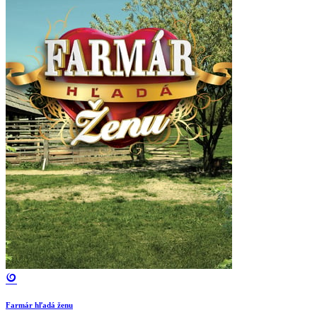
Farmár hľadá ženu