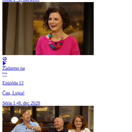
Zadarmo na
Epizóda 12
Čau, Lujza!
Séria 1
•
8. dec 2020