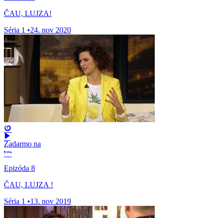
ČAU, LUJZA!
Séria 1
•
24. nov 2020
Zadarmo na
Epizóda 8
ČAU, LUJZA !
Séria 1
•
13. nov 2019