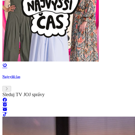
Najvyšší čas
Sleduj TV JOJ správy