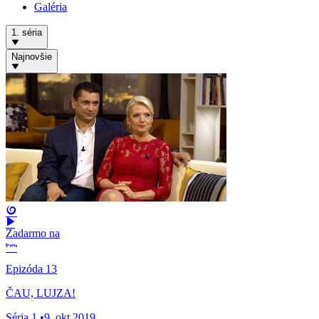
Galéria
1. séria
Najnovšie
Zadarmo na
Epizóda 13
ČAU, LUJZA!
Séria 1
•
9. okt 2019