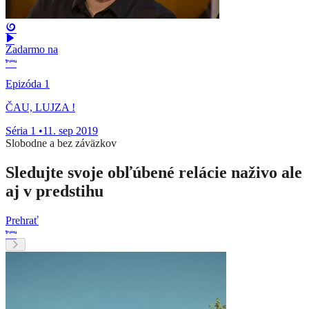
Zadarmo na
Epizóda 1
ČAU, LUJZA !
Séria 1
•
11. sep 2019
Slobodne a bez záväzkov
Sledujte svoje obľúbené relácie naživo ale
aj v predstihu
Prehrať