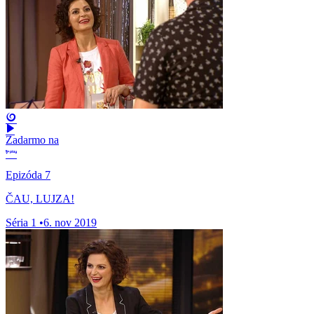
Zadarmo na
Epizóda 7
ČAU, LUJZA!
Séria 1
•
6. nov 2019