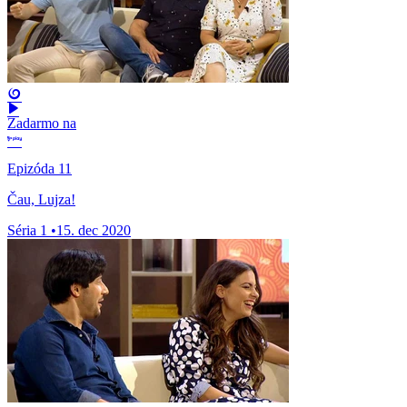
Zadarmo na
Epizóda 11
Čau, Lujza!
Séria 1
•
15. dec 2020