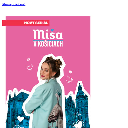
Mama, ožeň ma!