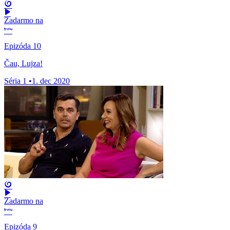
Zadarmo na
Epizóda 10
Čau, Lujza!
Séria 1
•
1. dec 2020
Zadarmo na
Epizóda 9