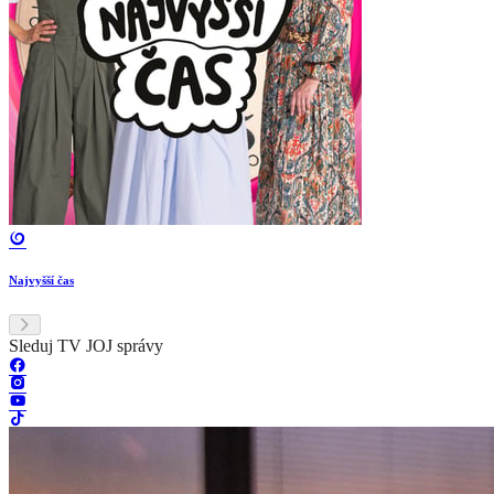
Najvyšší čas
Sleduj TV JOJ správy