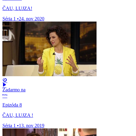
ČAU, LUJZA!
Séria 1
•
24. nov 2020
Zadarmo na
Epizóda 8
ČAU, LUJZA !
Séria 1
•
13. nov 2019