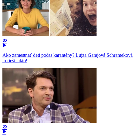
Ako zamestnať deti počas karantény? Lujza Garajová Schrameková
to rieši takto!