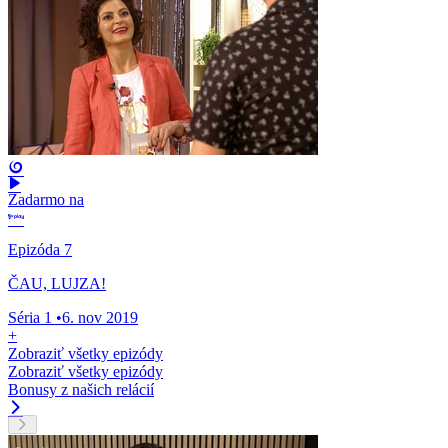
Zadarmo na
Epizóda 7
ČAU, LUJZA!
Séria 1
•
6. nov 2019
+
Zobraziť všetky epizódy
Zobraziť všetky epizódy
Bonusy z našich relácií