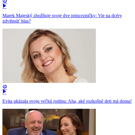
Marek Majeský zbožňuje svoje dve princezničky: Vie na dcéry
zdvihnúť hlas?
Evita ukázala svoju veľkú rodinu: Aha, aké rozkošné deti má doma!