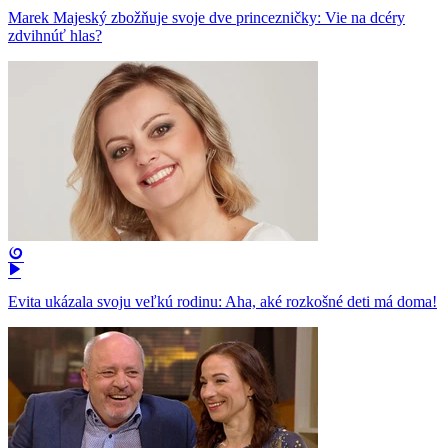
Marek Majeský zbožňuje svoje dve princezničky: Vie na dcéry
zdvihnúť hlas?
Evita ukázala svoju veľkú rodinu: Aha, aké rozkošné deti má doma!