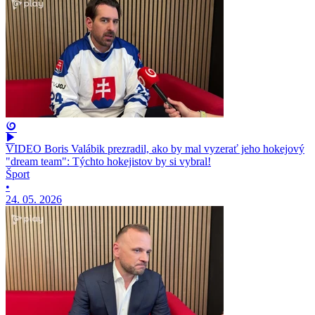
VIDEO Boris Valábik prezradil, ako by mal vyzerať jeho hokejový
"dream team": Týchto hokejistov by si vybral!
Šport
•
24. 05. 2026