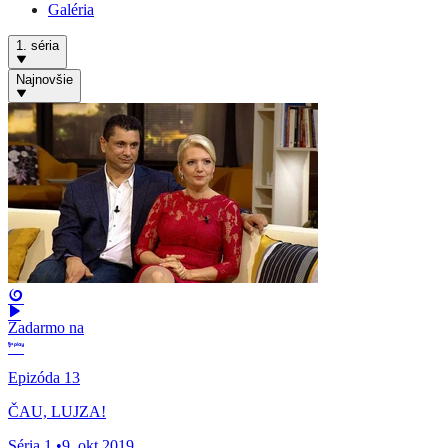
Galéria
1. séria
Najnovšie
Zadarmo na
Epizóda 13
ČAU, LUJZA!
Séria 1
•
9. okt 2019