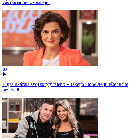
vás poriadne rozosmeje!
Lujza ukázala svoj skrytý talent: V takejto úlohe ste ju ešte určite
nevideli!