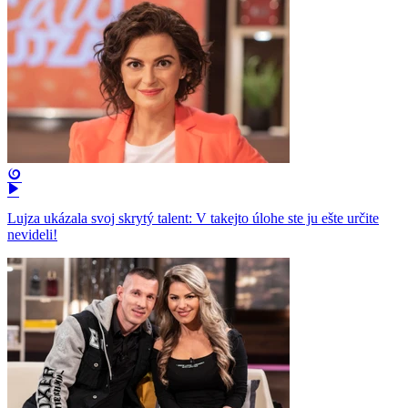
Lujza ukázala svoj skrytý talent: V takejto úlohe ste ju ešte určite
nevideli!