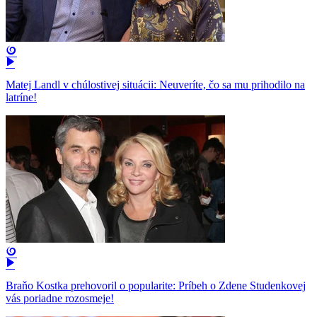
Matej Landl v chúlostivej situácii: Neuveríte, čo sa mu prihodilo na
latríne!
Braňo Kostka prehovoril o popularite: Príbeh o Zdene Studenkovej
vás poriadne rozosmeje!