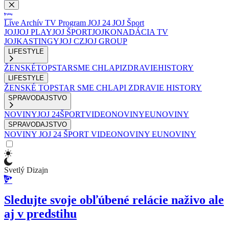
Live
Archív
TV Program
JOJ 24
JOJ Šport
JOJ
JOJ PLAY
JOJ ŠPORT
JOJKO
NADÁCIA TV
JOJ
KASTINGY
JOJ CZ
JOJ GROUP
LIFESTYLE
ŽENSKÉ
TOPSTAR
SME CHLAPI
ZDRAVIE
HISTORY
LIFESTYLE
ŽENSKÉ
TOPSTAR
SME CHLAPI
ZDRAVIE
HISTORY
SPRAVODAJSTVO
NOVINY
JOJ 24
ŠPORT
VIDEONOVINY
EUNOVINY
SPRAVODAJSTVO
NOVINY
JOJ 24
ŠPORT
VIDEONOVINY
EUNOVINY
Svetlý Dizajn
Sledujte svoje obľúbené relácie naživo ale
aj v predstihu