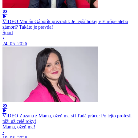
VIDEO Marián Gáborík prezradil: Je lepší hokej v Európe alebo
zámorí? Takáto je pravda!
Šport
•
24. 05. 2026
VIDEO Zuzana z Mama, ožeň ma si hľadá prácu: Po tejto profesii
túži už celé roky!
Mama, ožeň ma!
•
19. 05. 2026