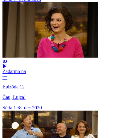
Zadarmo na
Epizóda 12
Čau, Lujza!
Séria 1
•
8. dec 2020