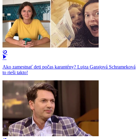
Ako zamestnať deti počas karantény? Lujza Garajová Schrameková
to rieši takto!