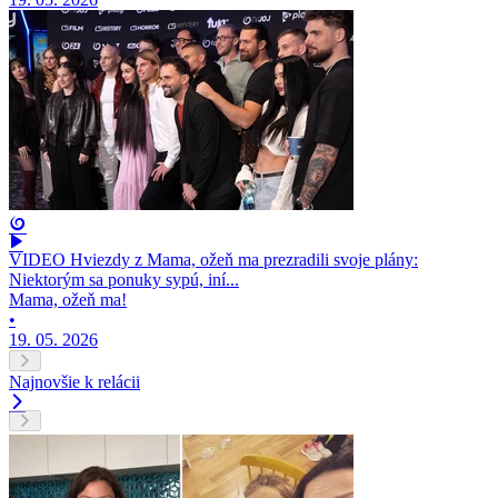
VIDEO Hviezdy z Mama, ožeň ma prezradili svoje plány:
Niektorým sa ponuky sypú, iní...
Mama, ožeň ma!
•
19. 05. 2026
Najnovšie k relácii