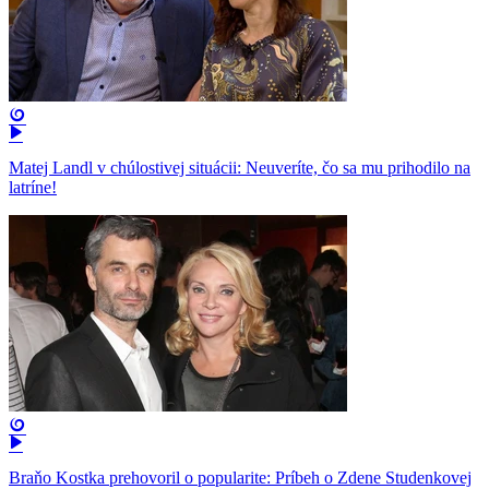
Matej Landl v chúlostivej situácii: Neuveríte, čo sa mu prihodilo na
latríne!
Braňo Kostka prehovoril o popularite: Príbeh o Zdene Studenkovej