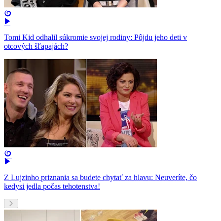
Tomi Kid odhalil súkromie svojej rodiny: Pôjdu jeho deti v
otcových šľapajách?
Z Lujzinho priznania sa budete chytať za hlavu: Neuveríte, čo
kedysi jedla počas tehotenstva!