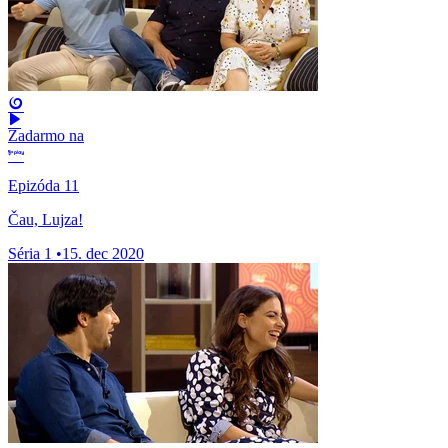
Zadarmo na
Epizóda 11
Čau, Lujza!
Séria 1
•
15. dec 2020