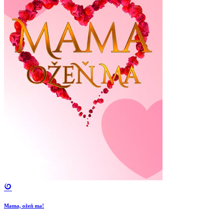
Mama, ožeň ma!