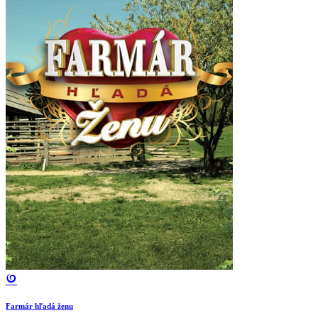
Farmár hľadá ženu