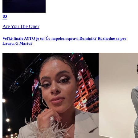
Are You The One?
Veľké finále AYTO je tu! Čo napokon spraví Dominik? Rozhodne sa pre
Lauru, či Máriu?