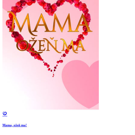
Mama, ožeň ma!