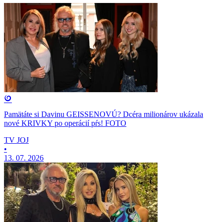
Pamätáte si Davinu GEISSENOVÚ? Dcéra milionárov ukázala
nové KRIVKY po operácií pŕs! FOTO
TV JOJ
•
13. 07. 2026