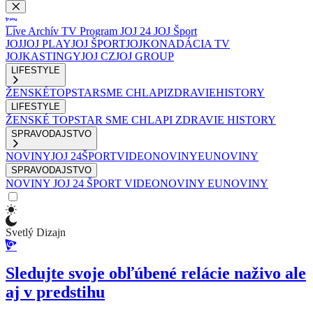
Live
Archív
TV Program
JOJ 24
JOJ Šport
JOJ
JOJ PLAY
JOJ ŠPORT
JOJKO
NADÁCIA TV
JOJ
KASTINGY
JOJ CZ
JOJ GROUP
LIFESTYLE
ŽENSKÉ
TOPSTAR
SME CHLAPI
ZDRAVIE
HISTORY
LIFESTYLE
ŽENSKÉ
TOPSTAR
SME CHLAPI
ZDRAVIE
HISTORY
SPRAVODAJSTVO
NOVINY
JOJ 24
ŠPORT
VIDEONOVINY
EUNOVINY
SPRAVODAJSTVO
NOVINY
JOJ 24
ŠPORT
VIDEONOVINY
EUNOVINY
Svetlý Dizajn
Sledujte svoje obľúbené relácie naživo ale
aj v predstihu