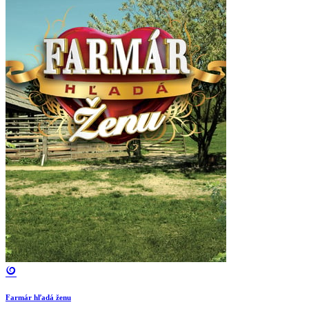
Farmár hľadá ženu