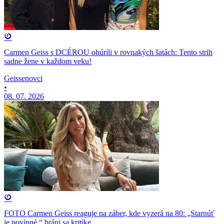
Carmen Geiss s DCÉROU ohúrili v rovnakých šatách: Tento strih
sadne žene v každom veku!
Geissenovci
•
08. 07. 2026
FOTO Carmen Geiss reaguje na záber, kde vyzerá na 80: „Starnúť
je povinné,“ bráni sa kritike