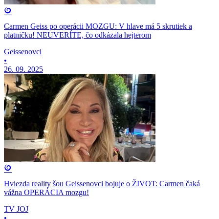
Carmen Geiss po operácii MOZGU: V hlave má 5 skrutiek a
platničku! NEUVERÍTE, čo odkázala hejterom
Geissenovci
•
26. 09. 2025
Hviezda reality šou Geissenovci bojuje o ŽIVOT: Carmen čaká
vážna OPERÁCIA mozgu!
TV JOJ
•