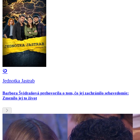
Jednotka Jastrab
Barbora Švidraňová prehovorila o tom, čo jej zachránilo sebavedomie:
Zmenilo jej to život