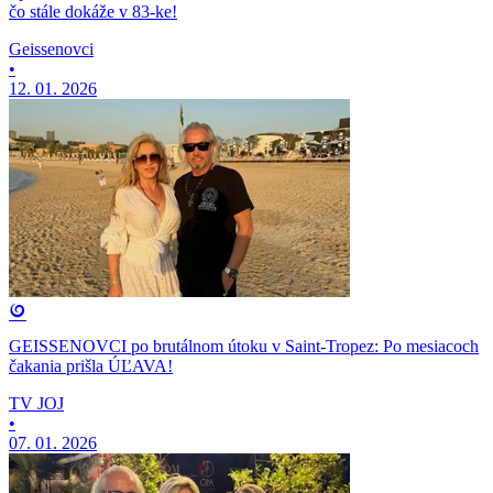
čo stále dokáže v 83-ke!
Geissenovci
•
12. 01. 2026
GEISSENOVCI po brutálnom útoku v Saint-Tropez: Po mesiacoch
čakania prišla ÚĽAVA!
TV JOJ
•
07. 01. 2026