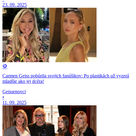
23. 09. 2025
Carmen Geiss pobúrila svojich fanúšikov: Po plastikách už vyzerá
mladšie ako jej dcéra!
Geissenovci
•
11. 09. 2025