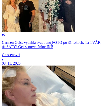
Carmen Geiss vytiahla svadobnú FOTO po 31 rokoch: Tá TVÁR,
tie ŠATY! Geissenovci úplne INÍ!
Geissenovci
•
03. 11. 2025