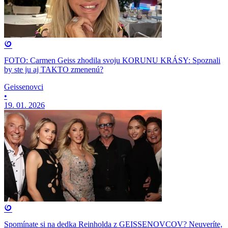
FOTO: Carmen Geiss zhodila svoju KORUNU KRÁSY: Spoznali
by ste ju aj TAKTO zmenenú?
Geissenovci
•
19. 01. 2026
Spomínate si na dedka Reinholda z GEISSENOVCOV? Neuveríte,