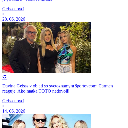
Geissenovci
•
28. 06. 2026
Davina Geisss v objatí so svetoznámym športovcom: Carmen
reaguje: Ako matka TOTO nedovolí!
Geissenovci
•
14. 06. 2026