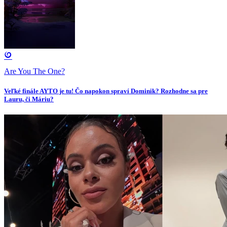
Are You The One?
Veľké finále AYTO je tu! Čo napokon spraví Dominik? Rozhodne sa pre
Lauru, či Máriu?