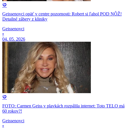
Geissenovci opäť v centre pozornosti: Robert si ľahol POD NÔŽ!
Detailné zábery z kliniky
Geissenovci
•
04. 05. 2026
FOTO: Carmen Geiss v plavkách rozpálila internet: Toto TELO má
60 rokov?!
Geissenovci
•