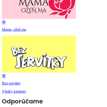
Mama, ožeň ma
Bez servítky
Všetky kastingy
Odporúčame