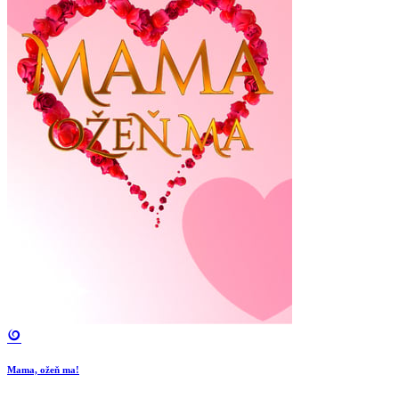
Mama, ožeň ma!