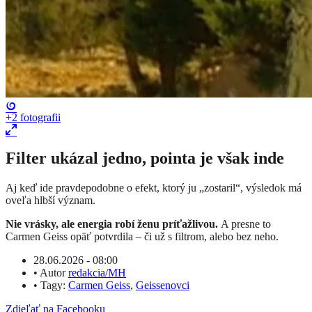
+2
fotografii
Filter ukázal jedno, pointa je však inde
Aj keď ide pravdepodobne o efekt, ktorý ju „zostaril“, výsledok má
oveľa hlbší význam.
Nie vrásky, ale energia robí ženu príťažlivou.
A presne to
Carmen Geiss opäť potvrdila – či už s filtrom, alebo bez neho.
28.06.2026 - 08:00
•
Autor
redakcia/MH
•
Tagy:
Carmen Geiss
,
Geissenovci
Zdieľať na Facebooku