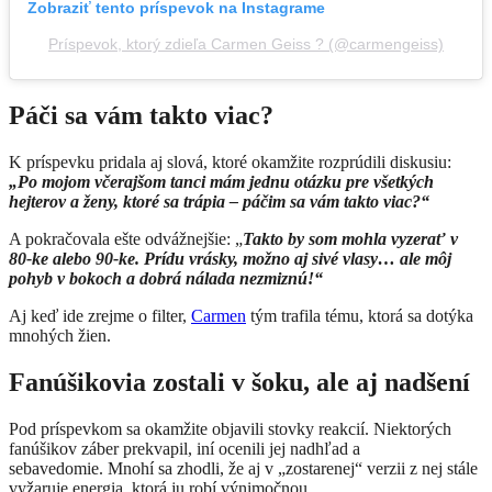
Zobraziť tento príspevok na Instagrame
Príspevok, ktorý zdieľa Carmen Geiss ? (@carmengeiss)
Páči sa vám takto viac?
K príspevku pridala aj slová, ktoré okamžite rozprúdili diskusiu:
„Po mojom včerajšom tanci mám jednu otázku pre všetkých
hejterov a ženy, ktoré sa trápia – páčim sa vám takto viac?“
A pokračovala ešte odvážnejšie: „
Takto by som mohla vyzerať v
80-ke alebo 90-ke. Prídu vrásky, možno aj sivé vlasy… ale môj
pohyb v bokoch a dobrá nálada nezmiznú!“
Aj keď ide zrejme o filter,
Carmen
tým trafila tému, ktorá sa dotýka
mnohých žien.
Fanúšikovia zostali v šoku, ale aj nadšení
Pod príspevkom sa okamžite objavili stovky reakcií. Niektorých
fanúšikov záber prekvapil, iní ocenili jej nadhľad a
sebavedomie. Mnohí sa zhodli, že aj v „zostarenej“ verzii z nej stále
vyžaruje energia, ktorá ju robí výnimočnou.