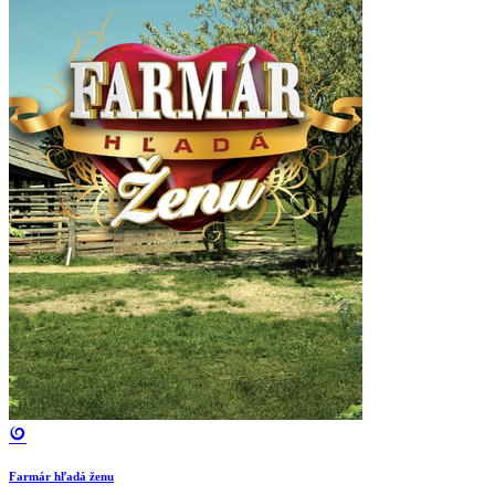
Farmár hľadá ženu