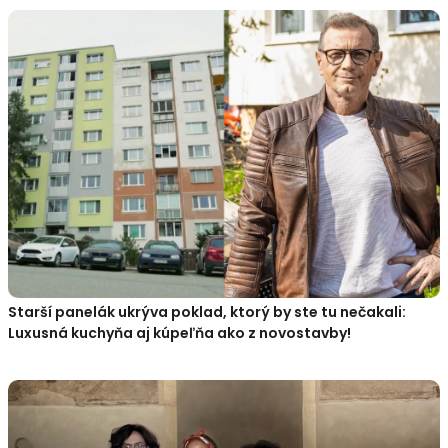
Starší panelák ukrýva poklad, ktorý by ste tu nečakali:
Luxusná kuchyňa aj kúpeľňa ako z novostavby!