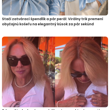
Stačí zatvárací špendlík a pár perál: Virálny trik premení
obyčajnú košeľu na elegantný kúsok za pár sekúnd