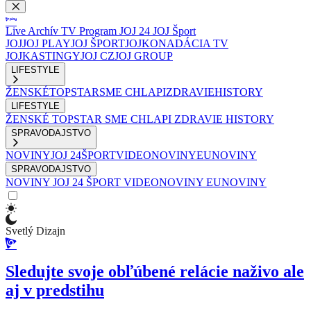
Live
Archív
TV Program
JOJ 24
JOJ Šport
JOJ
JOJ PLAY
JOJ ŠPORT
JOJKO
NADÁCIA TV
JOJ
KASTINGY
JOJ CZ
JOJ GROUP
LIFESTYLE
ŽENSKÉ
TOPSTAR
SME CHLAPI
ZDRAVIE
HISTORY
LIFESTYLE
ŽENSKÉ
TOPSTAR
SME CHLAPI
ZDRAVIE
HISTORY
SPRAVODAJSTVO
NOVINY
JOJ 24
ŠPORT
VIDEONOVINY
EUNOVINY
SPRAVODAJSTVO
NOVINY
JOJ 24
ŠPORT
VIDEONOVINY
EUNOVINY
Svetlý Dizajn
Sledujte svoje obľúbené relácie naživo ale
aj v predstihu