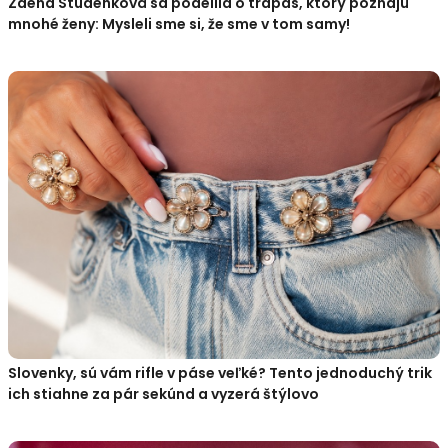
Zdena Studenková sa podelila o trapas, ktorý poznajú
mnohé ženy: Mysleli sme si, že sme v tom samy!
Slovenky, sú vám rifle v páse veľké? Tento jednoduchý trik
ich stiahne za pár sekúnd a vyzerá štýlovo