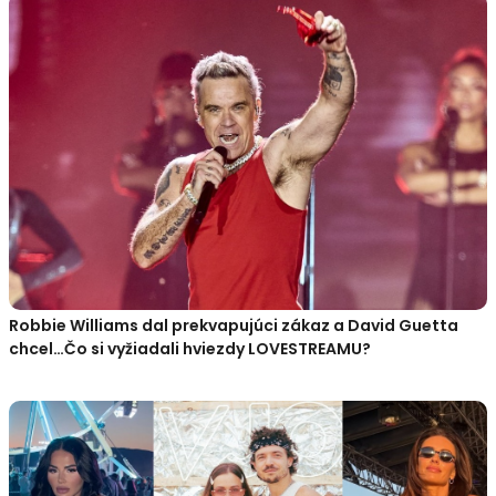
Robbie Williams dal prekvapujúci zákaz a David Guetta
chcel…Čo si vyžiadali hviezdy LOVESTREAMU?