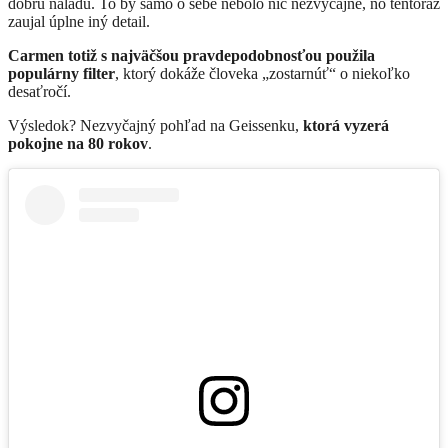
dobrú náladu. To by samo o sebe nebolo nič nezvyčajné, no tentoraz
zaujal úplne iný detail.
Carmen totiž s najväčšou pravdepodobnosťou použila
populárny filter
, ktorý dokáže človeka „zostarnúť“ o niekoľko
desaťročí.
Výsledok? Nezvyčajný pohľad na Geissenku,
ktorá vyzerá
pokojne na 80 rokov
.