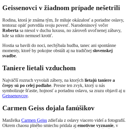
Geissenovci v žiadnom prípade nešetrili
Rodina, ktorá je známa tým, že miluje okázalosť a poriadne oslavy,
tentoraz opäť potvrdila svoju povesť. Narodeninový večer
Roberta
sa niesol v duchu luxusu, no zároveň uvoľnenej zábavy,
kde sa nikto nemusel krotiť.
Hostia sa bavili do noci, nechýbala hudba, tanec ani spontánne
momenty, ktoré by pokojne obstáli aj na tradičnej
slovenskej
svadbe
.
Taniere lietali vzduchom
Najväčší rozruch vyvolali zábery, na ktorých
lietajú taniere a
črepy sú po celej podlahe
. Presne ten zvyk, ktorý u nás
symbolizuje šťastie, hojnosť a poriadnu oslavu, sa zrazu objavil aj u
Geissenovcov
.
Carmen Geiss dojala fanúšikov
Manželka
Carmen Geiss
zdieľala z oslavy viacero videí a fotografií.
Okrem chaosu plného smiechu pridala aj
emotívne vyznanie
, v