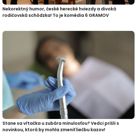
Nekorektný humor, české herecké hviezdy a divoká
rodičovská schôdzka! To je komédia 6 GRAMOV
Stane sa vŕtačka u zubára minulosťou? Vedci prišli s
novinkou, ktorá by mohla zmeniť liečbu kazov!