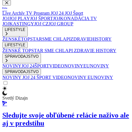
Live
Archív
TV Program
JOJ 24
JOJ Šport
JOJ
JOJ PLAY
JOJ ŠPORT
JOJKO
NADÁCIA TV
JOJ
KASTINGY
JOJ CZ
JOJ GROUP
LIFESTYLE
ŽENSKÉ
TOPSTAR
SME CHLAPI
ZDRAVIE
HISTORY
LIFESTYLE
ŽENSKÉ
TOPSTAR
SME CHLAPI
ZDRAVIE
HISTORY
SPRAVODAJSTVO
NOVINY
JOJ 24
ŠPORT
VIDEONOVINY
EUNOVINY
SPRAVODAJSTVO
NOVINY
JOJ 24
ŠPORT
VIDEONOVINY
EUNOVINY
Svetlý Dizajn
Sledujte svoje obľúbené relácie naživo ale
aj v predstihu