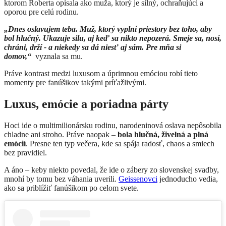
ktorom Roberta opísala ako muža, ktorý je silný, ochraňujúci a
oporou pre celú rodinu.
„Dnes oslavujem teba. Muž, ktorý vyplní priestory bez toho, aby
bol hlučný. Ukazuje silu, aj keď sa nikto nepozerá. Smeje sa, nosí,
chráni, drží - a niekedy sa dá niesť aj sám.
Pre mňa si
domov,“
vyznala sa mu.
Práve kontrast medzi luxusom a úprimnou emóciou robí tieto
momenty pre fanúšikov takými príťažlivými.
Luxus, emócie a poriadna párty
Hoci ide o multimilionársku rodinu, narodeninová oslava nepôsobila
chladne ani stroho. Práve naopak –
bola hlučná, živelná a plná
emócií
. Presne ten typ večera, kde sa spája radosť, chaos a smiech
bez pravidiel.
A áno – keby niekto povedal, že ide o zábery zo slovenskej svadby,
mnohí by tomu bez váhania uverili.
Geissenovci
jednoducho vedia,
ako sa priblížiť fanúšikom po celom svete.