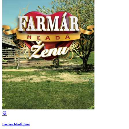
Farmár hľadá ženu