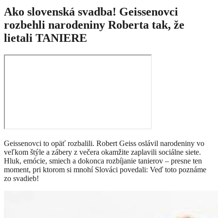
Ako slovenská svadba! Geissenovci
rozbehli narodeniny Roberta tak, že
lietali TANIERE
Geissenovci to opäť rozbalili. Robert Geiss oslávil narodeniny vo
veľkom štýle a zábery z večera okamžite zaplavili sociálne siete.
Hluk, emócie, smiech a dokonca rozbíjanie tanierov – presne ten
moment, pri ktorom si mnohí Slováci povedali: Veď toto poznáme
zo svadieb!