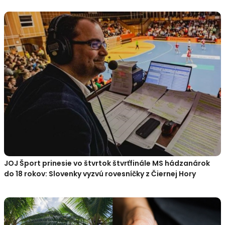
JOJ Šport prinesie vo štvrtok štvrťfinále MS hádzanárok
do 18 rokov: Slovenky vyzvú rovesníčky z Čiernej Hory