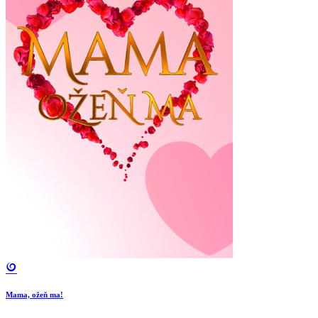
Mama, ožeň ma!