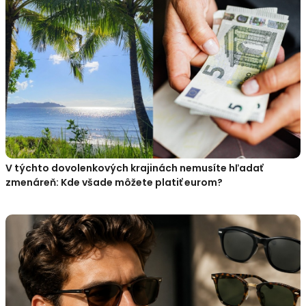
V týchto dovolenkových krajinách nemusíte hľadať
zmenáreň: Kde všade môžete platiť eurom?