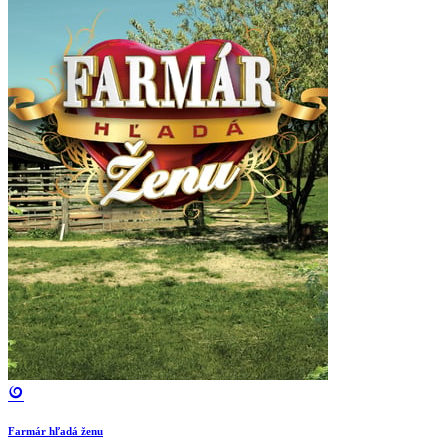
Farmár hľadá ženu