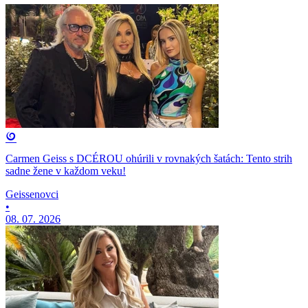
Carmen Geiss s DCÉROU ohúrili v rovnakých šatách: Tento strih
sadne žene v každom veku!
Geissenovci
•
08. 07. 2026