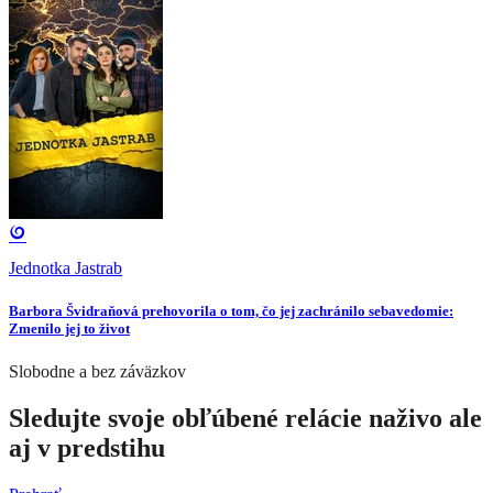
Jednotka Jastrab
Barbora Švidraňová prehovorila o tom, čo jej zachránilo sebavedomie:
Zmenilo jej to život
Slobodne a bez záväzkov
Sledujte svoje obľúbené relácie naživo ale
aj v predstihu