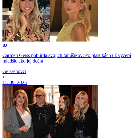
Carmen Geiss pobúrila svojich fanúšikov: Po plastikách už vyzerá
mladšie ako jej dcéra!
Geissenovci
•
11. 09. 2025