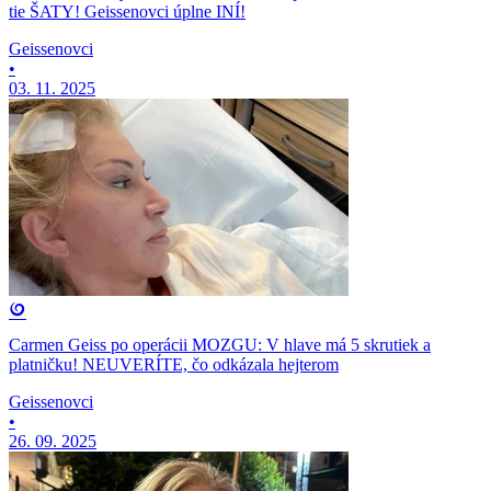
tie ŠATY! Geissenovci úplne INÍ!
Geissenovci
•
03. 11. 2025
Carmen Geiss po operácii MOZGU: V hlave má 5 skrutiek a
platničku! NEUVERÍTE, čo odkázala hejterom
Geissenovci
•
26. 09. 2025