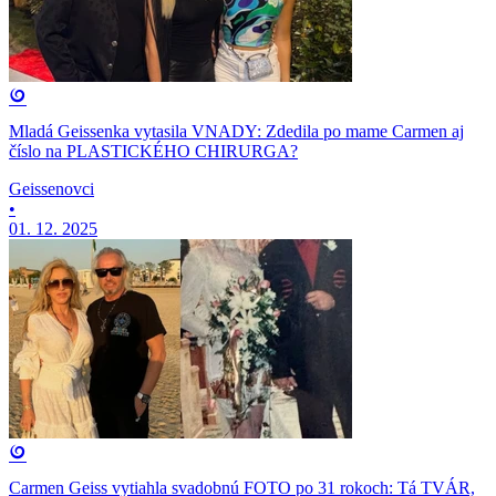
Mladá Geissenka vytasila VNADY: Zdedila po mame Carmen aj
číslo na PLASTICKÉHO CHIRURGA?
Geissenovci
•
01. 12. 2025
Carmen Geiss vytiahla svadobnú FOTO po 31 rokoch: Tá TVÁR,