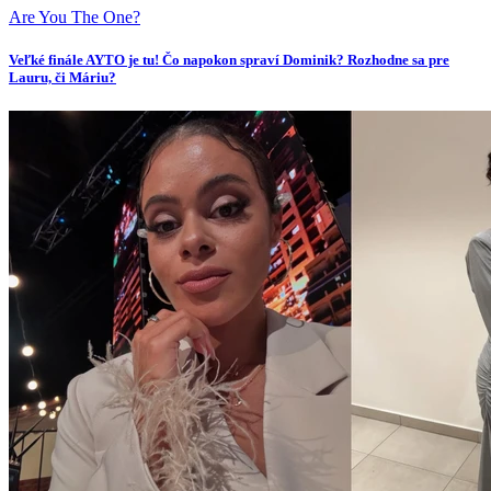
Are You The One?
Veľké finále AYTO je tu! Čo napokon spraví Dominik? Rozhodne sa pre
Lauru, či Máriu?