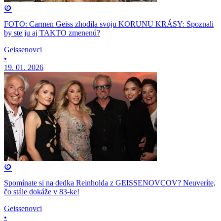
FOTO: Carmen Geiss zhodila svoju KORUNU KRÁSY: Spoznali
by ste ju aj TAKTO zmenenú?
Geissenovci
•
19. 01. 2026
Spomínate si na dedka Reinholda z GEISSENOVCOV? Neuveríte,
čo stále dokáže v 83-ke!
Geissenovci
•