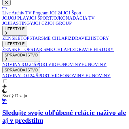
Live
Archív
TV Program
JOJ 24
JOJ Šport
JOJ
JOJ PLAY
JOJ ŠPORT
JOJKO
NADÁCIA TV
JOJ
KASTINGY
JOJ CZ
JOJ GROUP
LIFESTYLE
ŽENSKÉ
TOPSTAR
SME CHLAPI
ZDRAVIE
HISTORY
LIFESTYLE
ŽENSKÉ
TOPSTAR
SME CHLAPI
ZDRAVIE
HISTORY
SPRAVODAJSTVO
NOVINY
JOJ 24
ŠPORT
VIDEONOVINY
EUNOVINY
SPRAVODAJSTVO
NOVINY
JOJ 24
ŠPORT
VIDEONOVINY
EUNOVINY
Svetlý Dizajn
Sledujte svoje obľúbené relácie naživo ale
aj v predstihu