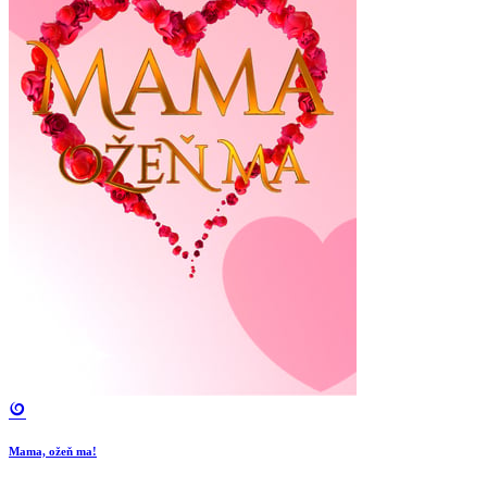
Mama, ožeň ma!