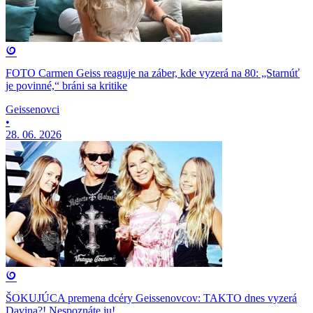
FOTO Carmen Geiss reaguje na záber, kde vyzerá na 80: „Starnúť
je povinné,“ bráni sa kritike
Geissenovci
•
28. 06. 2026
ŠOKUJÚCA premena dcéry Geissenovcov: TAKTO dnes vyzerá
Davina?! Nespoznáte ju!