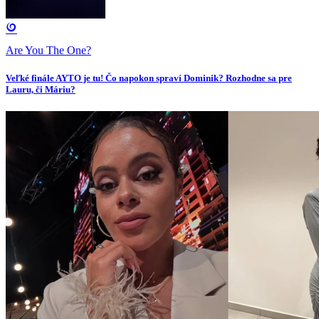
Are You The One?
Veľké finále AYTO je tu! Čo napokon spraví Dominik? Rozhodne sa pre
Lauru, či Máriu?