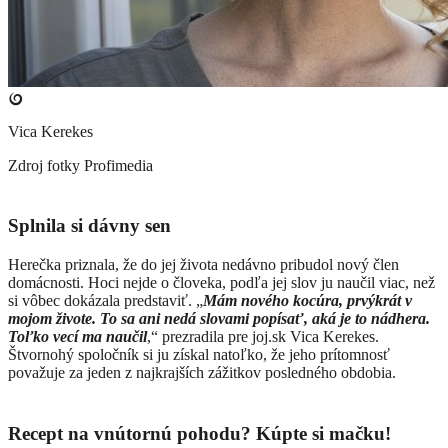
Vica Kerekes
Zdroj fotky
Profimedia
Splnila si dávny sen
Herečka priznala, že do jej života nedávno pribudol nový člen
domácnosti. Hoci nejde o človeka, podľa jej slov ju naučil viac, než
si vôbec dokázala predstaviť. „
Mám nového kocúra, prvýkrát v
mojom živote. To sa ani nedá slovami popísať, aká je to nádhera.
Toľko vecí ma naučil
,“ prezradila pre joj.sk Vica Kerekes.
Štvornohý spoločník si ju získal natoľko, že jeho prítomnosť
považuje za jeden z najkrajších zážitkov posledného obdobia.
Recept na vnútornú pohodu? Kúpte si mačku!