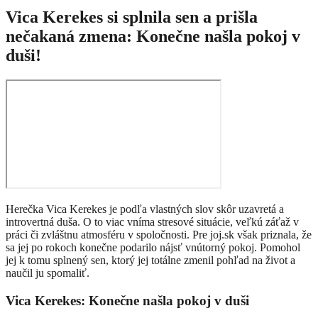
Vica Kerekes si splnila sen a prišla
nečakaná zmena: Konečne našla pokoj v
duši!
Herečka Vica Kerekes je podľa vlastných slov skôr uzavretá a
introvertná duša. O to viac vníma stresové situácie, veľkú záťaž v
práci či zvláštnu atmosféru v spoločnosti. Pre joj.sk však priznala, že
sa jej po rokoch konečne podarilo nájsť vnútorný pokoj. Pomohol
jej k tomu splnený sen, ktorý jej totálne zmenil pohľad na život a
naučil ju spomaliť.
Vica Kerekes: Konečne našla pokoj v duši