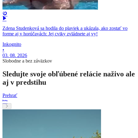
Zdena Studenková sa hodila do plaviek a ukázala, ako zostať vo
forme aj v horúčavách: Jej cviky zvládnete aj vy!
Inkognito
•
03. 08. 2026
Slobodne a bez záväzkov
Sledujte svoje obľúbené relácie naživo ale
aj v predstihu
Prehrať