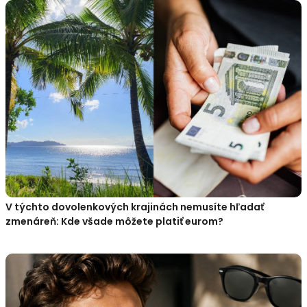
V týchto dovolenkových krajinách nemusíte hľadať
zmenáreň: Kde všade môžete platiť eurom?