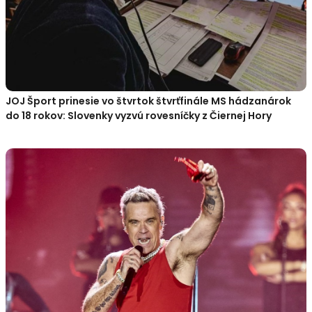
JOJ Šport prinesie vo štvrtok štvrťfinále MS hádzanárok
do 18 rokov: Slovenky vyzvú rovesníčky z Čiernej Hory