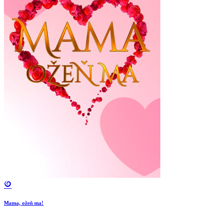
Mama, ožeň ma!