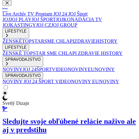
Live
Archív
TV Program
JOJ 24
JOJ Šport
JOJ
JOJ PLAY
JOJ ŠPORT
JOJKO
NADÁCIA TV
JOJ
KASTINGY
JOJ CZ
JOJ GROUP
LIFESTYLE
ŽENSKÉ
TOPSTAR
SME CHLAPI
ZDRAVIE
HISTORY
LIFESTYLE
ŽENSKÉ
TOPSTAR
SME CHLAPI
ZDRAVIE
HISTORY
SPRAVODAJSTVO
NOVINY
JOJ 24
ŠPORT
VIDEONOVINY
EUNOVINY
SPRAVODAJSTVO
NOVINY
JOJ 24
ŠPORT
VIDEONOVINY
EUNOVINY
Svetlý Dizajn
Sledujte svoje obľúbené relácie naživo ale
aj v predstihu