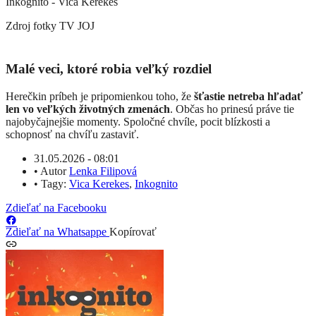
Inkognito - Vica Kerekes
Zdroj fotky
TV JOJ
Malé veci, ktoré robia veľký rozdiel
Herečkin príbeh je pripomienkou toho, že
šťastie netreba hľadať
len vo veľkých životných zmenách
. Občas ho prinesú práve tie
najobyčajnejšie momenty. Spoločné chvíle, pocit blízkosti a
schopnosť na chvíľu zastaviť.
31.05.2026 - 08:01
•
Autor
Lenka Filipová
•
Tagy:
Vica Kerekes
,
Inkognito
Zdieľať na Facebooku
Zdieľať na Whatsappe
Kopírovať