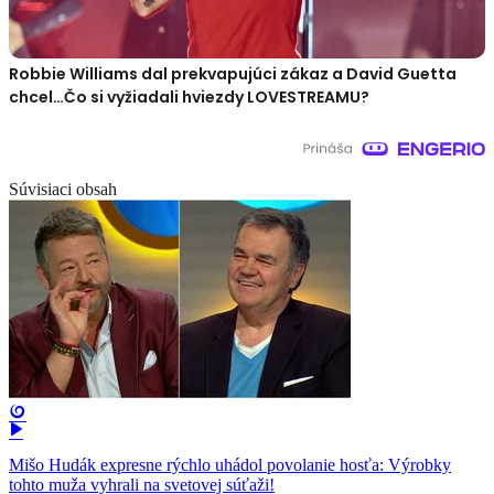
Robbie Williams dal prekvapujúci zákaz a David Guetta
chcel…Čo si vyžiadali hviezdy LOVESTREAMU?
Súvisiaci obsah
Mišo Hudák expresne rýchlo uhádol povolanie hosťa: Výrobky
tohto muža vyhrali na svetovej súťaži!