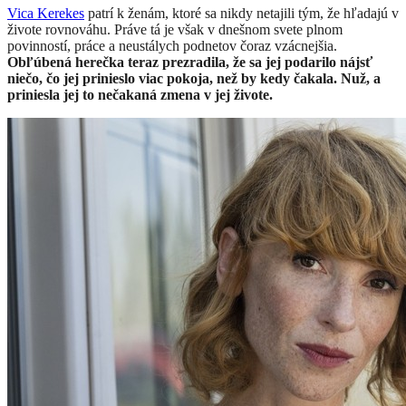
Vica Kerekes
patrí k ženám, ktoré sa nikdy netajili tým, že hľadajú v
živote rovnováhu. Práve tá je však v dnešnom svete plnom
povinností, práce a neustálych podnetov čoraz vzácnejšia.
Obľúbená herečka teraz prezradila, že sa jej podarilo nájsť
niečo, čo jej prinieslo viac pokoja, než by kedy čakala. Nuž, a
priniesla jej to nečakaná zmena v jej živote.