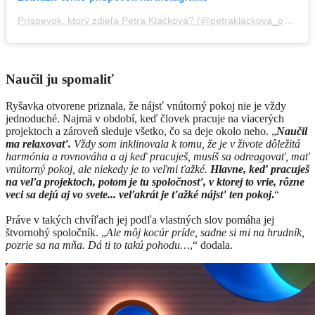
Príspevok, ktorý zdieľa Petra Klačková? (@petraklackova_photography)
Naučil ju spomaliť
Ryšavka otvorene priznala, že nájsť vnútorný pokoj nie je vždy
jednoduché. Najmä v období, keď človek pracuje na viacerých
projektoch a zároveň sleduje všetko, čo sa deje okolo neho. „
Naučil
ma relaxovať.
Vždy som inklinovala k tomu, že je v živote dôležitá
harmónia a rovnováha a aj keď pracuješ, musíš sa odreagovať, mať
vnútorný pokoj, ale niekedy je to veľmi ťažké.
Hlavne, keď pracuješ
na veľa projektoch, potom je tu spoločnosť, v ktorej to vrie, rôzne
veci sa dejú aj vo svete... veľakrát je ťažké nájsť ten pokoj
.
“
Práve v takých chvíľach jej podľa vlastných slov pomáha jej
štvornohý spoločník. „
Ale môj kocúr príde, sadne si mi na hrudník,
pozrie sa na mňa. Dá ti to takú pohodu…
,“ dodala.