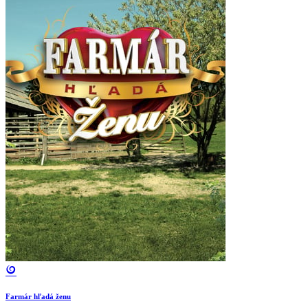
Farmár hľadá ženu