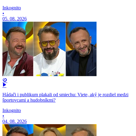
Inkognito
•
05. 08. 2026
Hádači i publikum plakali od smiechu: Viete, aký je rozdiel medzi
športovcami a hudobníkmi?
Inkognito
•
04. 08. 2026