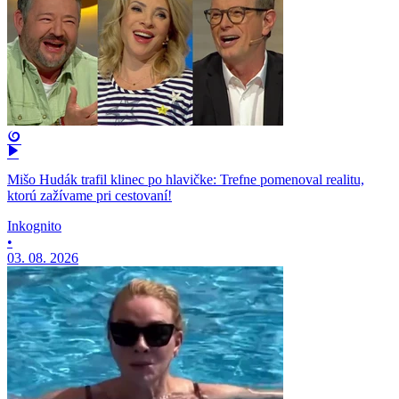
Mišo Hudák trafil klinec po hlavičke: Trefne pomenoval realitu,
ktorú zažívame pri cestovaní!
Inkognito
•
03. 08. 2026