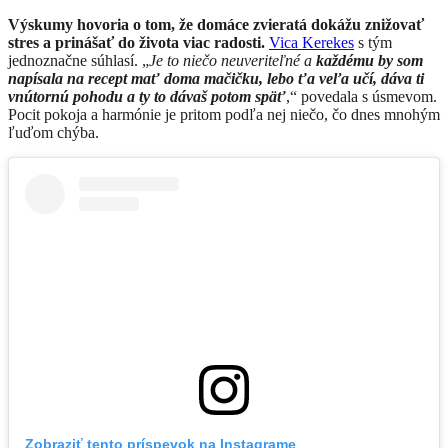
Výskumy hovoria o tom, že domáce zvieratá dokážu znižovať
stres a prinášať do života viac radosti.
Vica Kerekes
s tým
jednoznačne súhlasí. „
Je to niečo neuveriteľné a
každému by som
napísala na recept mať doma mačičku, lebo ťa veľa učí, dáva ti
vnútornú pohodu a ty to dávaš potom späť
,“ povedala s úsmevom.
Pocit pokoja a harmónie je pritom podľa nej niečo, čo dnes mnohým
ľuďom chýba.
Zobraziť tento príspevok na Instagrame