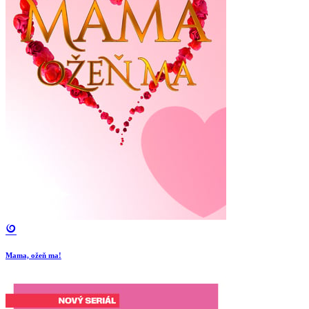
Mama, ožeň ma!