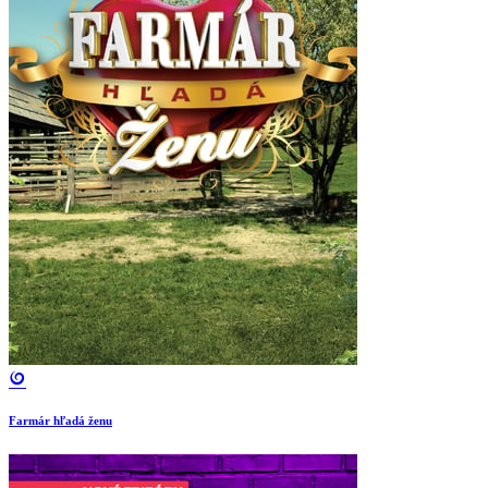
Farmár hľadá ženu