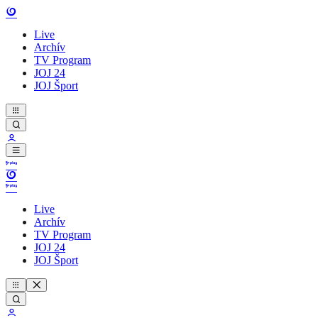
Live
Archív
TV Program
JOJ 24
JOJ Šport
Live
Archív
TV Program
JOJ 24
JOJ Šport