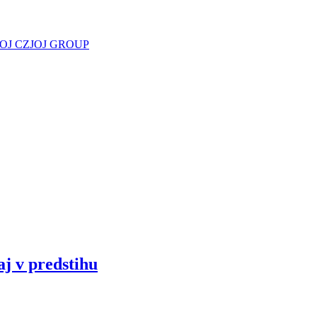
JOJ CZ
JOJ GROUP
aj v predstihu