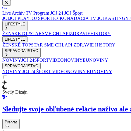
Live
Archív
TV Program
JOJ 24
JOJ Šport
JOJ
JOJ PLAY
JOJ ŠPORT
JOJKO
NADÁCIA TV JOJ
KASTINGY
LIFESTYLE
ŽENSKÉ
TOPSTAR
SME CHLAPI
ZDRAVIE
HISTORY
LIFESTYLE
ŽENSKÉ
TOPSTAR
SME CHLAPI
ZDRAVIE
HISTORY
SPRAVODAJSTVO
NOVINY
JOJ 24
ŠPORT
VIDEONOVINY
EUNOVINY
SPRAVODAJSTVO
NOVINY
JOJ 24
ŠPORT
VIDEONOVINY
EUNOVINY
Svetlý Dizajn
Sledujte svoje obľúbené relácie naživo ale 
Prehrať