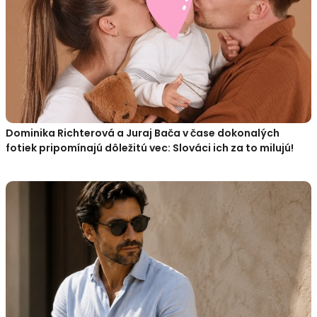
Dominika Richterová a Juraj Bača v čase dokonalých
fotiek pripomínajú dôležitú vec: Slováci ich za to milujú!