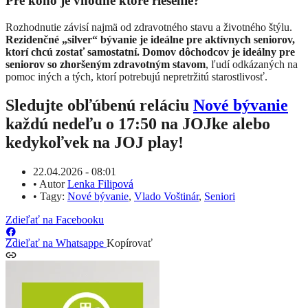
Pre koho je vhodné ktoré riešenie?
Rozhodnutie závisí najmä od zdravotného stavu a životného štýlu.
Rezidenčné „silver“ bývanie je ideálne pre aktívnych seniorov,
ktorí chcú zostať samostatní. Domov dôchodcov je ideálny pre
seniorov so zhoršeným zdravotným stavom
, ľudí odkázaných na
pomoc iných a tých, ktorí potrebujú nepretržitú starostlivosť.
Sledujte obľúbenú reláciu
Nové bývanie
každú nedeľu o 17:50 na JOJke alebo
kedykoľvek na JOJ play!
22.04.2026 - 08:01
•
Autor
Lenka Filipová
•
Tagy:
Nové bývanie
,
Vlado Voštinár
,
Seniori
Zdieľať na Facebooku
Zdieľať na Whatsappe
Kopírovať