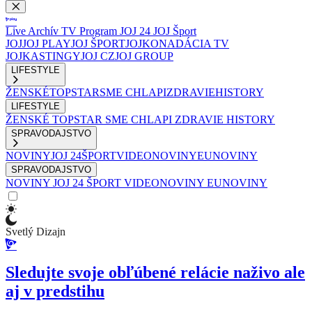
Live
Archív
TV Program
JOJ 24
JOJ Šport
JOJ
JOJ PLAY
JOJ ŠPORT
JOJKO
NADÁCIA TV
JOJ
KASTINGY
JOJ CZ
JOJ GROUP
LIFESTYLE
ŽENSKÉ
TOPSTAR
SME CHLAPI
ZDRAVIE
HISTORY
LIFESTYLE
ŽENSKÉ
TOPSTAR
SME CHLAPI
ZDRAVIE
HISTORY
SPRAVODAJSTVO
NOVINY
JOJ 24
ŠPORT
VIDEONOVINY
EUNOVINY
SPRAVODAJSTVO
NOVINY
JOJ 24
ŠPORT
VIDEONOVINY
EUNOVINY
Svetlý Dizajn
Sledujte svoje obľúbené relácie naživo ale
aj v predstihu