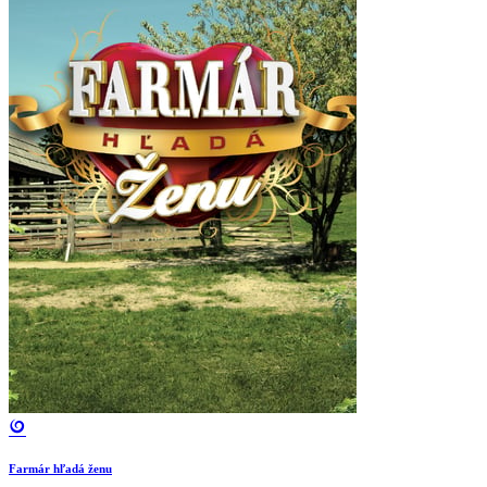
Farmár hľadá ženu