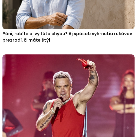
Páni, robíte aj vy túto chybu? Aj spôsob vyhrnutia rukávov
prezradí, či máte štýl