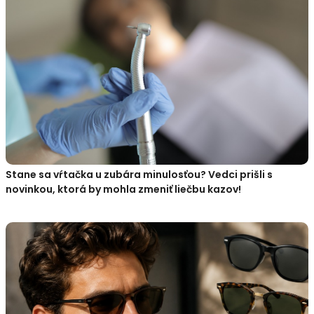
Stane sa vŕtačka u zubára minulosťou? Vedci prišli s
novinkou, ktorá by mohla zmeniť liečbu kazov!