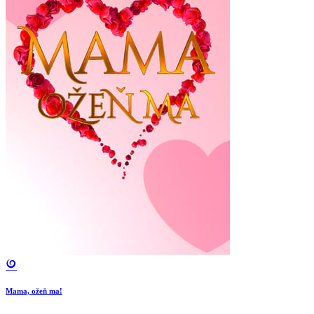
Mama, ožeň ma!