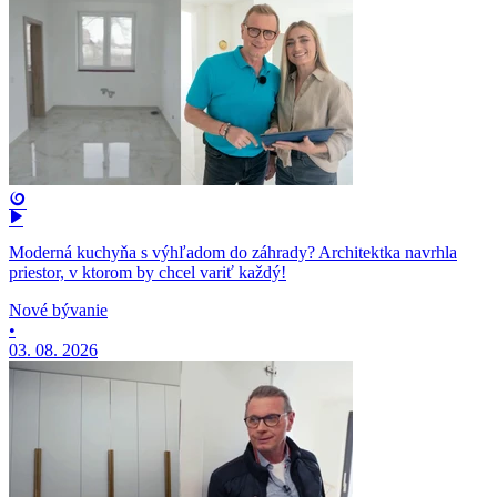
Moderná kuchyňa s výhľadom do záhrady? Architektka navrhla
priestor, v ktorom by chcel variť každý!
Nové bývanie
•
03. 08. 2026