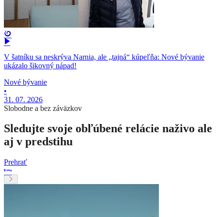
V šatníku sa neskrýva Narnia, ale „tajná“ kúpeľňa: Nové bývanie
ukázalo šikovný nápad!
Nové bývanie
•
31. 07. 2026
Slobodne a bez záväzkov
Sledujte svoje obľúbené relácie naživo ale
aj v predstihu
Prehrať