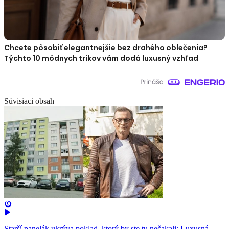
Chcete pôsobiť elegantnejšie bez drahého oblečenia?
Týchto 10 módnych trikov vám dodá luxusný vzhľad
Súvisiaci obsah
Starší panelák ukrýva poklad, ktorý by ste tu nečakali: Luxusná