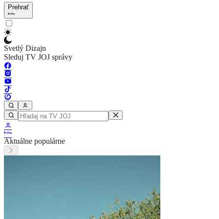
Prehrať
Svetlý Dizajn
Sleduj TV JOJ správy
Aktuálne populárne