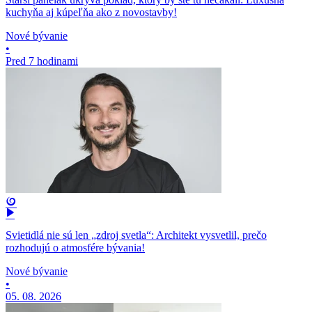
kuchyňa aj kúpeľňa ako z novostavby!
Nové bývanie
•
Pred 7 hodinami
Svietidlá nie sú len „zdroj svetla“: Architekt vysvetlil, prečo
rozhodujú o atmosfére bývania!
Nové bývanie
•
05. 08. 2026