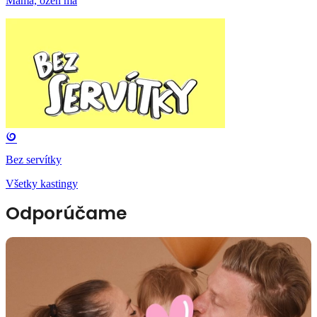
Mama, ožeň ma
Bez servítky
Všetky kastingy
Odporúčame