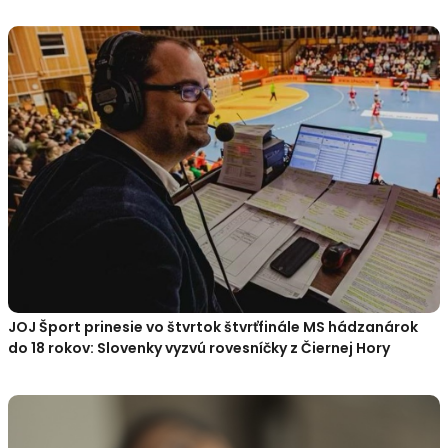
JOJ Šport prinesie vo štvrtok štvrťfinále MS hádzanárok
do 18 rokov: Slovenky vyzvú rovesníčky z Čiernej Hory