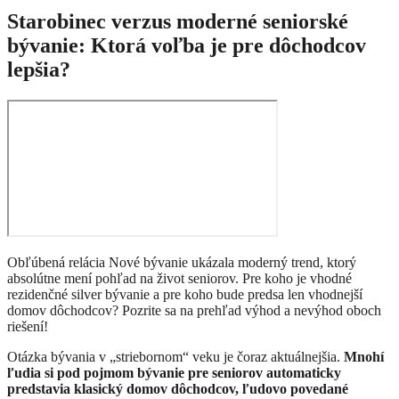
Starobinec verzus moderné seniorské
bývanie: Ktorá voľba je pre dôchodcov
lepšia?
Obľúbená relácia Nové bývanie ukázala moderný trend, ktorý
absolútne mení pohľad na život seniorov. Pre koho je vhodné
rezidenčné silver bývanie a pre koho bude predsa len vhodnejší
domov dôchodcov? Pozrite sa na prehľad výhod a nevýhod oboch
riešení!
Otázka bývania v „striebornom“ veku je čoraz aktuálnejšia.
Mnohí
ľudia si pod pojmom bývanie pre seniorov automaticky
predstavia klasický domov dôchodcov, ľudovo povedané