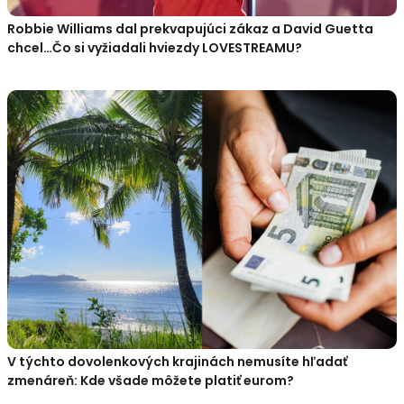
Robbie Williams dal prekvapujúci zákaz a David Guetta
chcel…Čo si vyžiadali hviezdy LOVESTREAMU?
V týchto dovolenkových krajinách nemusíte hľadať
zmenáreň: Kde všade môžete platiť eurom?