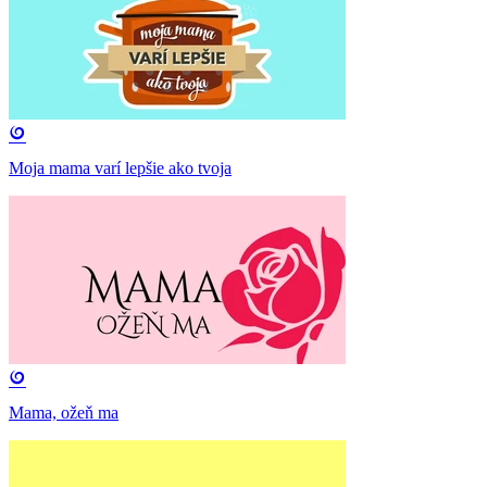
Moja mama varí lepšie ako tvoja
Mama, ožeň ma