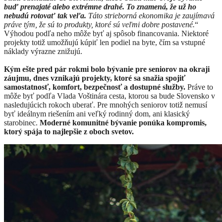
buď prenajaté alebo extrémne drahé. To znamená, že už ho
nebudú rotovať tak veľa.
Táto strieborná ekonomika je zaujímavá
práve tým, že sú to produkty, ktoré sú veľmi dobre postavené.
“
Výhodou podľa neho môže byť aj spôsob financovania. Niektoré
projekty totiž umožňujú kúpiť len podiel na byte, čím sa vstupné
náklady výrazne znižujú.
Kým ešte pred pár rokmi bolo bývanie pre seniorov na okraji
záujmu, dnes vznikajú projekty, ktoré sa snažia spojiť
samostatnosť, komfort, bezpečnosť a dostupné služby.
Práve to
môže byť podľa Vlada Voštinára cesta, ktorou sa bude Slovensko v
nasledujúcich rokoch uberať. Pre mnohých seniorov totiž nemusí
byť ideálnym riešením ani veľký rodinný dom, ani klasický
starobinec.
Moderné komunitné bývanie ponúka kompromis,
ktorý spája to najlepšie z oboch svetov.