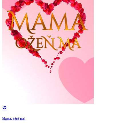
Mama, ožeň ma!