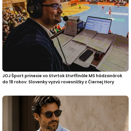
JOJ Šport prinesie vo štvrtok štvrťfinále MS hádzanárok
do 18 rokov: Slovenky vyzvú rovesníčky z Čiernej Hory