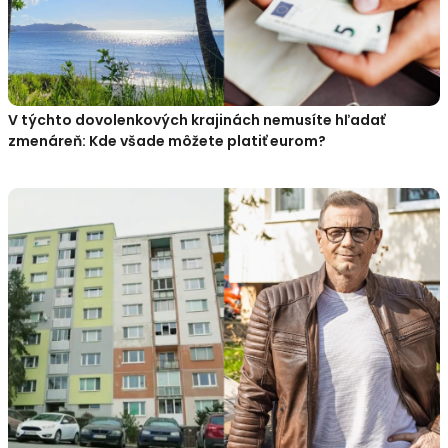
V týchto dovolenkových krajinách nemusíte hľadať
zmenáreň: Kde všade môžete platiť eurom?