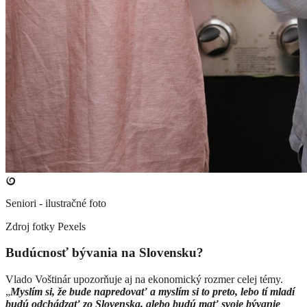
Seniori - ilustračné foto
Zdroj fotky
Pexels
Budúcnosť bývania na Slovensku?
Vlado Voštinár upozorňuje aj na ekonomický rozmer celej témy.
„
Myslím si, že bude napredovať a myslím si to preto, lebo tí mladí
budú odchádzať zo Slovenska, alebo budú mať svoje bývanie