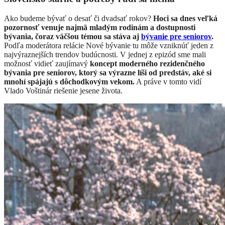
Ako budeme bývať o desať či dvadsať rokov?
Hoci sa dnes veľká
pozornosť venuje najmä mladým rodinám a dostupnosti
bývania, čoraz väčšou témou sa stáva aj
bývanie pre seniorov
.
Podľa moderátora relácie Nové bývanie tu môže vzniknúť jeden z
najvýraznejších trendov budúcnosti. V jednej z epizód sme mali
možnosť vidieť zaujímavý
koncept moderného rezidenčného
bývania pre seniorov, ktorý sa výrazne líši od predstáv, aké si
mnohí spájajú s dôchodkovým vekom.
A práve v tomto vidí
Vlado Voštinár riešenie jesene života.