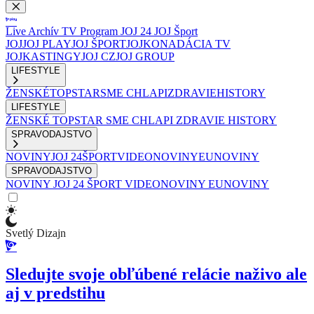
Live
Archív
TV Program
JOJ 24
JOJ Šport
JOJ
JOJ PLAY
JOJ ŠPORT
JOJKO
NADÁCIA TV
JOJ
KASTINGY
JOJ CZ
JOJ GROUP
LIFESTYLE
ŽENSKÉ
TOPSTAR
SME CHLAPI
ZDRAVIE
HISTORY
LIFESTYLE
ŽENSKÉ
TOPSTAR
SME CHLAPI
ZDRAVIE
HISTORY
SPRAVODAJSTVO
NOVINY
JOJ 24
ŠPORT
VIDEONOVINY
EUNOVINY
SPRAVODAJSTVO
NOVINY
JOJ 24
ŠPORT
VIDEONOVINY
EUNOVINY
Svetlý Dizajn
Sledujte svoje obľúbené relácie naživo ale
aj v predstihu