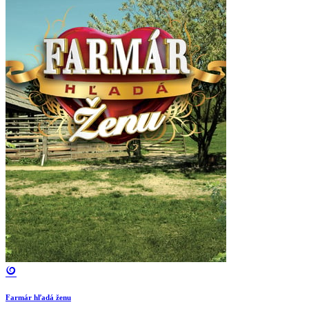
Farmár hľadá ženu