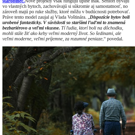
starobinec.
Nové projekty však fungujú úplne inak. Seniori bývajú
vo vlastných bytoch, zachovávajú si súkromie aj samostatnosť, no
zároveň majú po ruke služby, ktoré môžu v budúcnosti potrebovať.
Práve tento model zaujal aj Vlada Voštinára. „
Dispozície bytov boli
urobené fantasticky. V súvislosti so staršími ľuďmi to znamená
bezbariérovo a veľmi vkusne.
Tí ľudia, ktorí boli na dôchodku,
mohli stále žiť ako keby veľmi moderný život. So šedinami, ale
veľmi moderne, veľmi príjemne, za rozumné peniaze
,“ povedal.