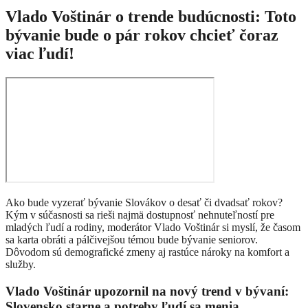
Vlado Voštinár o trende budúcnosti: Toto
bývanie bude o pár rokov chcieť čoraz
viac ľudí!
Ako bude vyzerať bývanie Slovákov o desať či dvadsať rokov?
Kým v súčasnosti sa rieši najmä dostupnosť nehnuteľností pre
mladých ľudí a rodiny, moderátor Vlado Voštinár si myslí, že časom
sa karta obráti a pálčivejšou témou bude bývanie seniorov.
Dôvodom sú demografické zmeny aj rastúce nároky na komfort a
služby.
Vlado Voštinár upozornil na nový trend v bývaní:
Slovensko starne a potreby ľudí sa menia