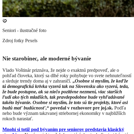
Seniori - ilustračné foto
Zdroj fotky
Pexels
Nie starobinec, ale moderné bývanie
Vlado Voštinár priznáva, že nejde o exaktnú predpoveď, ale o
pohľad človeka, ktorý sa dlhé roky pohybuje vo svete nehnuteľností
a sleduje trendy doma aj v zahraničí.
„
Osobne si myslím, že keďže
tá demografická krivka vyzerá tak na Slovensku ako vyzerá, teda,
že bude postupne, ak sa niečo pozitívne nezmení, viac starších
ľudí ako tých mladších, tak pravdepodobne bude vyhľadávané
takéto bývanie. Osobne si myslím, že toto sú tie projekty, ktoré asi
budú mať budúcnosť
,“ povedal v rozhovore pre joj.sk.
Podľa
neho bude význam takzvanej striebornej ekonomiky v najbližších
rokoch narastať.
Mnohí si totiž pod bývaním pre seniorov predstavia klasický