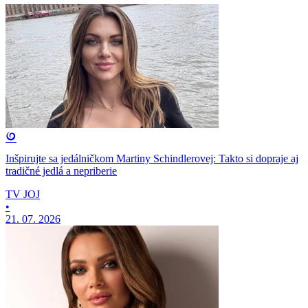
Inšpirujte sa jedálničkom Martiny Schindlerovej: Takto si dopraje aj
tradičné jedlá a nepriberie
TV JOJ
•
21. 07. 2026