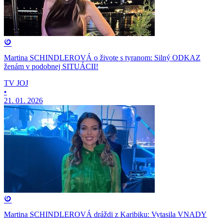
Martina SCHINDLEROVÁ o živote s tyranom: Silný ODKAZ
ženám v podobnej SITUÁCII!
TV JOJ
•
21. 01. 2026
Martina SCHINDLEROVÁ dráždi z Karibiku: Vytasila VNADY