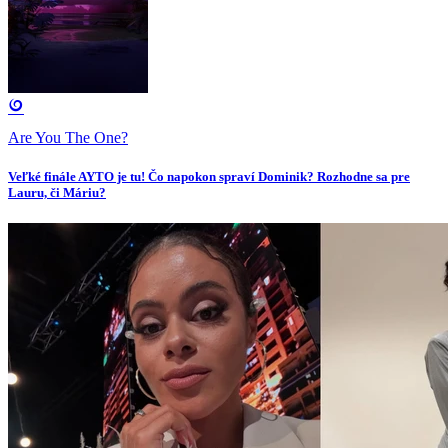
Are You The One?
Veľké finále AYTO je tu! Čo napokon spraví Dominik? Rozhodne sa pre
Lauru, či Máriu?