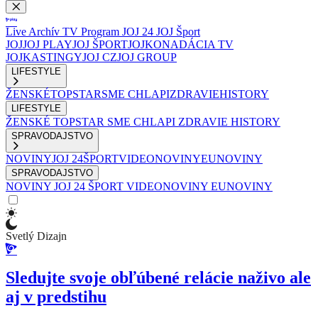
Live
Archív
TV Program
JOJ 24
JOJ Šport
JOJ
JOJ PLAY
JOJ ŠPORT
JOJKO
NADÁCIA TV
JOJ
KASTINGY
JOJ CZ
JOJ GROUP
LIFESTYLE
ŽENSKÉ
TOPSTAR
SME CHLAPI
ZDRAVIE
HISTORY
LIFESTYLE
ŽENSKÉ
TOPSTAR
SME CHLAPI
ZDRAVIE
HISTORY
SPRAVODAJSTVO
NOVINY
JOJ 24
ŠPORT
VIDEONOVINY
EUNOVINY
SPRAVODAJSTVO
NOVINY
JOJ 24
ŠPORT
VIDEONOVINY
EUNOVINY
Svetlý Dizajn
Sledujte svoje obľúbené relácie naživo ale
aj v predstihu