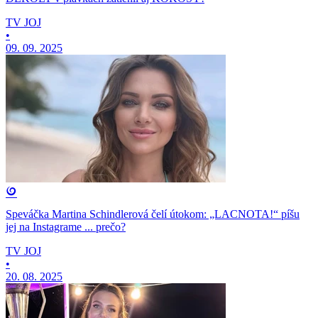
TV JOJ
•
09. 09. 2025
Speváčka Martina Schindlerová čelí útokom: „LACNOTA!“ píšu
jej na Instagrame ... prečo?
TV JOJ
•
20. 08. 2025