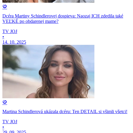
Dcéra Martiny Schindlerovej dospieva: Naozaj ICH zdedila také
VEĽKÉ po obdarenej mame?
TV JOJ
•
14. 10. 2025
Martina Schindlerová ukázala dcéru: Ten DETAIL si všimli všetci!
TV JOJ
•
29. 09. 2025