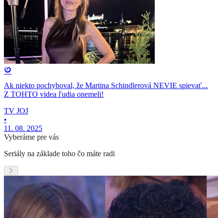
Ak niekto pochyboval, že Martina Schindlerová NEVIE spievať...
Z TOHTO videa ľudia onemeli!
TV JOJ
•
11. 08. 2025
Vyberáme pre vás
Seriály na základe toho čo máte radi