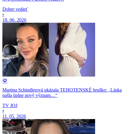
Dobre vedieť
•
18. 06. 2026
Martina Schindlerová ukázala TEHOTENSKÉ bruško: „Láska
našla úplne nový význam…“
TV JOJ
•
11. 05. 2026