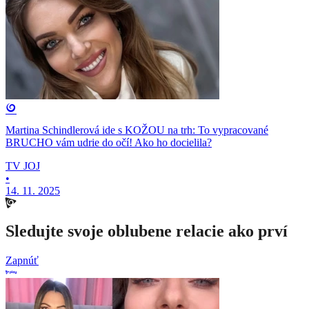
Martina Schindlerová ide s KOŽOU na trh: To vypracované
BRUCHO vám udrie do očí! Ako ho docielila?
TV JOJ
•
14. 11. 2025
Sledujte svoje oblubene relacie ako prví
Zapnúť