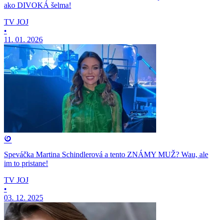
ako DIVOKÁ šelma!
TV JOJ
•
11. 01. 2026
Speváčka Martina Schindlerová a tento ZNÁMY MUŽ? Wau, ale
im to pristane!
TV JOJ
•
03. 12. 2025