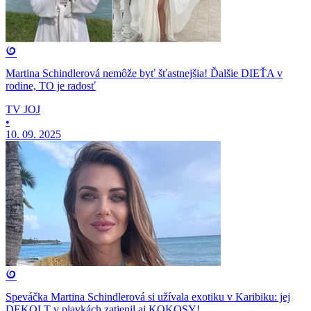
Martina Schindlerová nemôže byť šťastnejšia! Ďalšie DIEŤA v
rodine, TO je radosť
TV JOJ
•
10. 09. 2025
Speváčka Martina Schindlerová si užívala exotiku v Karibiku: jej
DEKOLT v plavkách zatienil aj KOKOSY!