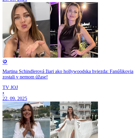
Martina Schindlerová žiari ako hollywoodska hviezda: Fanúšikovia
zostali v nemom úžase!
TV JOJ
•
22. 09. 2025