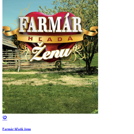
Farmár hľadá ženu