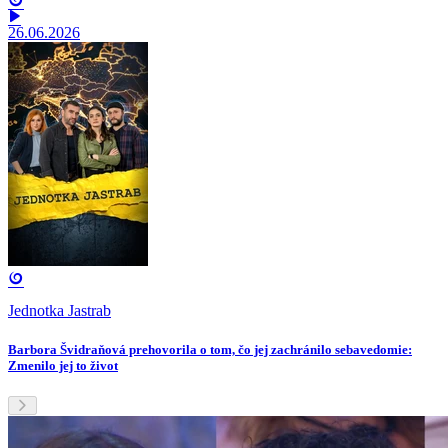
26.06.2026
Jednotka Jastrab
Barbora Švidraňová prehovorila o tom, čo jej zachránilo sebavedomie:
Zmenilo jej to život