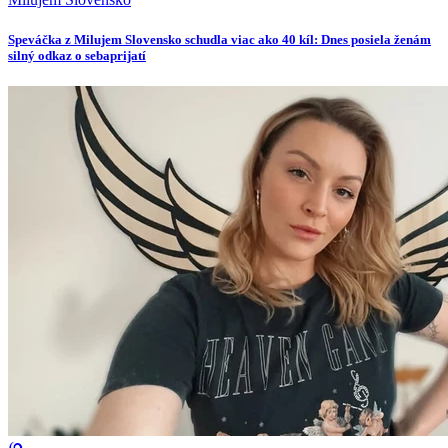
Speváčka z Milujem Slovensko schudla viac ako 40 kíl: Dnes posiela ženám
silný odkaz o sebaprijatí