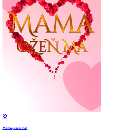
Mama, ožeň ma!