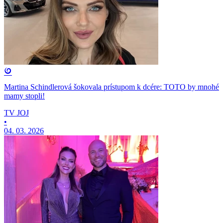
Martina Schindlerová šokovala prístupom k dcére: TOTO by mnohé
mamy stopli!
TV JOJ
•
04. 03. 2026