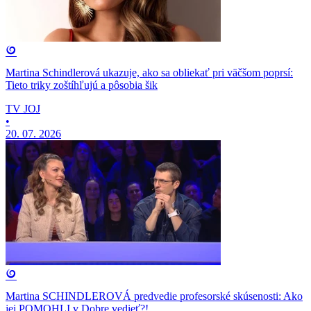
Martina Schindlerová ukazuje, ako sa obliekať pri väčšom poprsí:
Tieto triky zoštíhľujú a pôsobia šik
TV JOJ
•
20. 07. 2026
Martina SCHINDLEROVÁ predvedie profesorské skúsenosti: Ako
jej POMOHLI v Dobre vedieť?!