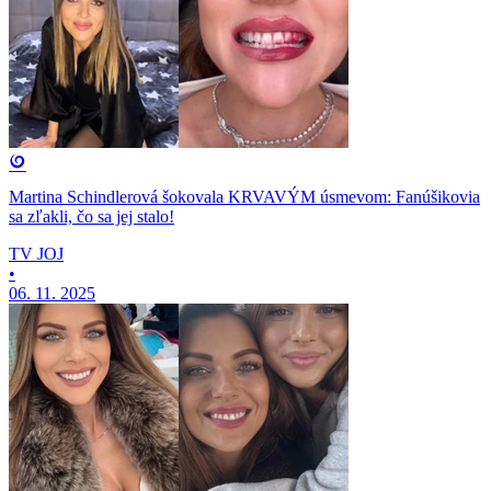
Martina Schindlerová šokovala KRVAVÝM úsmevom: Fanúšikovia
sa zľakli, čo sa jej stalo!
TV JOJ
•
06. 11. 2025