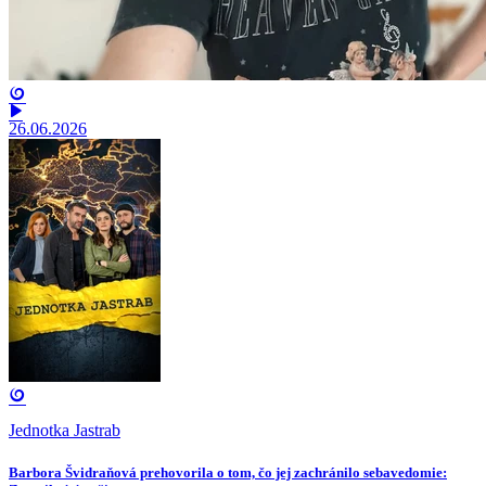
26.06.2026
Jednotka Jastrab
Barbora Švidraňová prehovorila o tom, čo jej zachránilo sebavedomie: