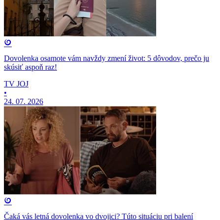
Dovolenka osamote vám navždy zmení život: 5 dôvodov, prečo ju
skúsiť aspoň raz!
TV JOJ
•
24. 07. 2026
Čaká vás letná dovolenka vo dvojici? Túto situáciu pri balení