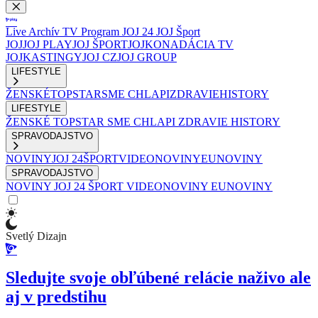
Live
Archív
TV Program
JOJ 24
JOJ Šport
JOJ
JOJ PLAY
JOJ ŠPORT
JOJKO
NADÁCIA TV
JOJ
KASTINGY
JOJ CZ
JOJ GROUP
LIFESTYLE
ŽENSKÉ
TOPSTAR
SME CHLAPI
ZDRAVIE
HISTORY
LIFESTYLE
ŽENSKÉ
TOPSTAR
SME CHLAPI
ZDRAVIE
HISTORY
SPRAVODAJSTVO
NOVINY
JOJ 24
ŠPORT
VIDEONOVINY
EUNOVINY
SPRAVODAJSTVO
NOVINY
JOJ 24
ŠPORT
VIDEONOVINY
EUNOVINY
Svetlý Dizajn
Sledujte svoje obľúbené relácie naživo ale
aj v predstihu