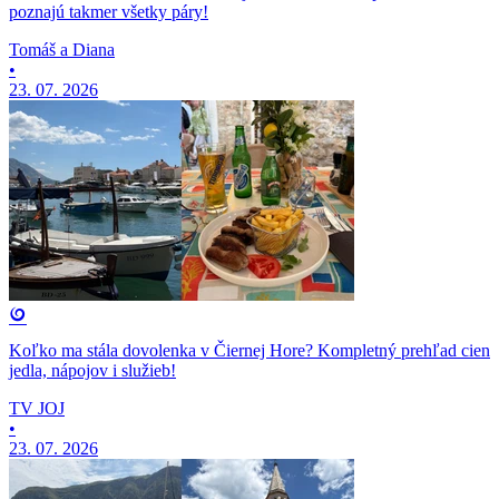
poznajú takmer všetky páry!
Tomáš a Diana
•
23. 07. 2026
Koľko ma stála dovolenka v Čiernej Hore? Kompletný prehľad cien
jedla, nápojov i služieb!
TV JOJ
•
23. 07. 2026