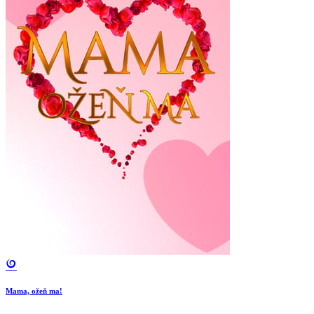
Mama, ožeň ma!