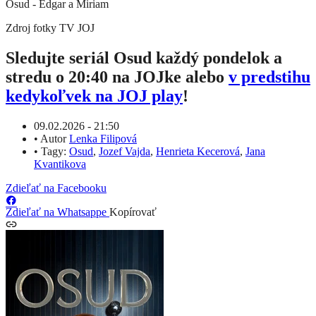
Osud - Edgar a Miriam
Zdroj fotky
TV JOJ
Sledujte seriál Osud každý pondelok a
stredu o 20:40 na JOJke alebo
v predstihu
kedykoľvek na JOJ play
!
09.02.2026 - 21:50
•
Autor
Lenka Filipová
•
Tagy:
Osud
,
Jozef Vajda
,
Henrieta Kecerová
,
Jana
Kvantikova
Zdieľať na Facebooku
Zdieľať na Whatsappe
Kopírovať