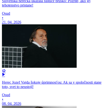
Slovenská herečka ukázala rastúce bruško: Pozrite, ako jej
tehotenstvo pristane!
Osud
•
21. 04. 2026
Herec Jozef Vajda šokuje úprimnosťou: Ak sa v spoločnosti stane
toto, svet to neustojí!
Osud
•
08. 04. 2026