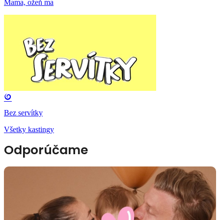
Mama, ožeň ma
Bez servítky
Všetky kastingy
Odporúčame