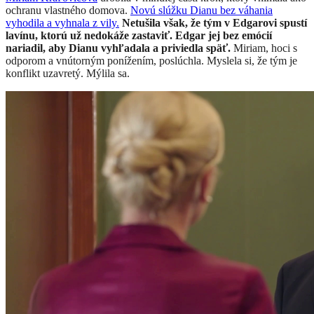
ochranu vlastného domova.
Novú slúžku Dianu bez váhania
vyhodila a vyhnala z vily.
Netušila však, že tým v Edgarovi spustí
lavínu, ktorú už nedokáže zastaviť. Edgar jej bez emócií
nariadil, aby Dianu vyhľadala a priviedla späť.
Miriam, hoci s
odporom a vnútorným ponížením, poslúchla. Myslela si, že tým je
konflikt uzavretý. Mýlila sa.