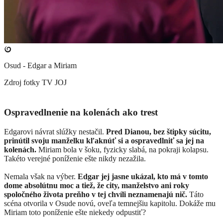
Osud - Edgar a Miriam
Zdroj fotky
TV JOJ
Ospravedlnenie na kolenách ako trest
Edgarovi návrat slúžky nestačil.
Pred Dianou, bez štipky súcitu,
prinútil svoju manželku kľaknúť si a ospravedlniť sa jej na
kolenách.
Miriam bola v šoku, fyzicky slabá, na pokraji kolapsu.
Takéto verejné poníženie ešte nikdy nezažila.
Nemala však na výber.
Edgar jej jasne ukázal, kto má v tomto
dome absolútnu moc a tiež, že city, manželstvo ani roky
spoločného života preňho v tej chvíli neznamenajú nič.
Táto
scéna otvorila v Osude novú, oveľa temnejšiu kapitolu. Dokáže mu
Miriam toto poníženie ešte niekedy odpustiť?