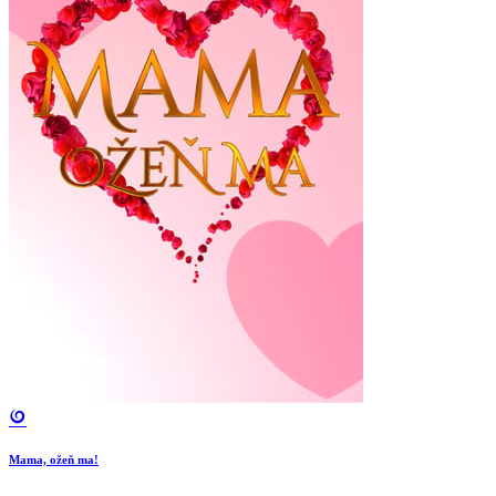
Mama, ožeň ma!