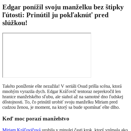
Edgar ponížil svoju manželku bez štipky
ľútosti: Prinútil ju pokľaknúť pred
slúžkou!
Takéto poníženie ešte nezažila! V seriáli Osud prišla scéna, ktorá
mnohým vyrazila dych. Edgar Kráľovič tentoraz neprekročil len
hranice manželského sľubu, ale siahol až na samotné dno ľudskej
dôstojnosti. To, čo prinútil urobiť svoju manželku Miriam pred
cudzou ženou, je moment, na ktorý sa bude spomínať ešte dlho.
Keď moc porazí manželstvo
Miriam Kráľovičová
urobila v minulej časti krok, ktorý vnímala ako