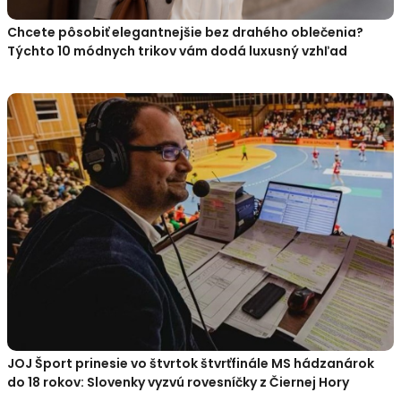
Chcete pôsobiť elegantnejšie bez drahého oblečenia?
Týchto 10 módnych trikov vám dodá luxusný vzhľad
JOJ Šport prinesie vo štvrtok štvrťfinále MS hádzanárok
do 18 rokov: Slovenky vyzvú rovesníčky z Čiernej Hory