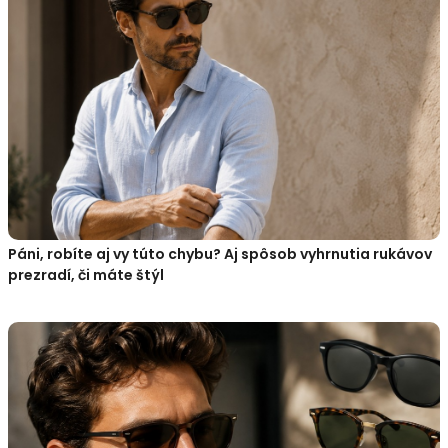
Páni, robíte aj vy túto chybu? Aj spôsob vyhrnutia rukávov
prezradí, či máte štýl