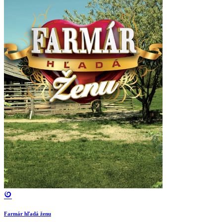
Farmár hľadá ženu