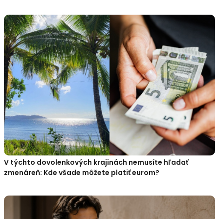
V týchto dovolenkových krajinách nemusíte hľadať
zmenáreň: Kde všade môžete platiť eurom?