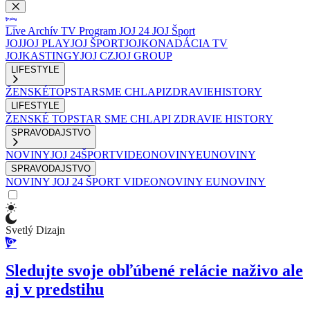
Live
Archív
TV Program
JOJ 24
JOJ Šport
JOJ
JOJ PLAY
JOJ ŠPORT
JOJKO
NADÁCIA TV
JOJ
KASTINGY
JOJ CZ
JOJ GROUP
LIFESTYLE
ŽENSKÉ
TOPSTAR
SME CHLAPI
ZDRAVIE
HISTORY
LIFESTYLE
ŽENSKÉ
TOPSTAR
SME CHLAPI
ZDRAVIE
HISTORY
SPRAVODAJSTVO
NOVINY
JOJ 24
ŠPORT
VIDEONOVINY
EUNOVINY
SPRAVODAJSTVO
NOVINY
JOJ 24
ŠPORT
VIDEONOVINY
EUNOVINY
Svetlý Dizajn
Sledujte svoje obľúbené relácie naživo ale
aj v predstihu