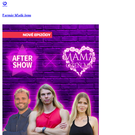
Farmár hľadá ženu