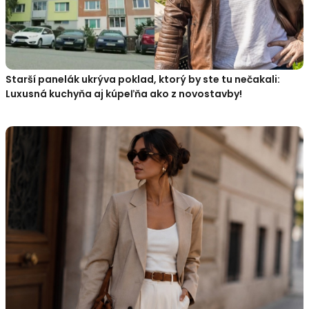
Starší panelák ukrýva poklad, ktorý by ste tu nečakali:
Luxusná kuchyňa aj kúpeľňa ako z novostavby!