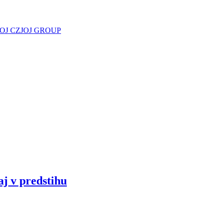
JOJ CZ
JOJ GROUP
aj v predstihu