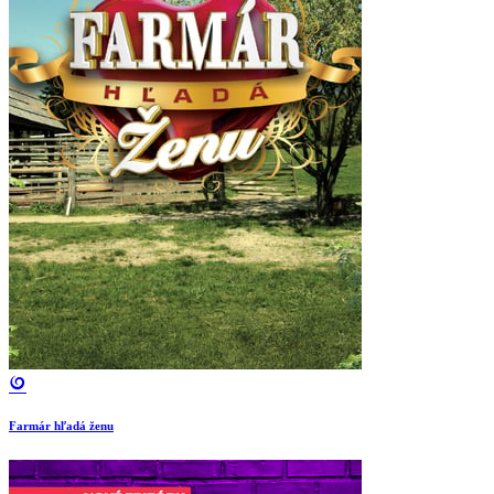
Farmár hľadá ženu