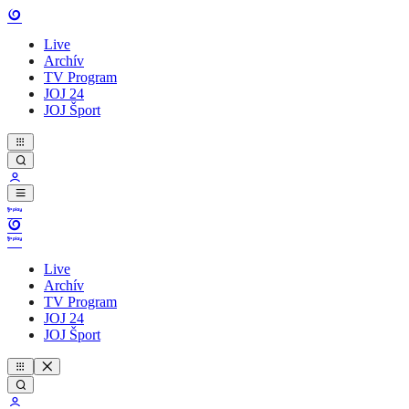
Live
Archív
TV Program
JOJ 24
JOJ Šport
Live
Archív
TV Program
JOJ 24
JOJ Šport