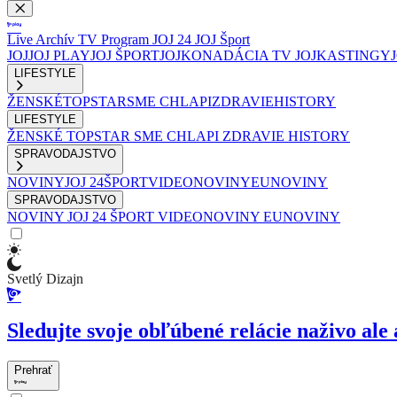
Live
Archív
TV Program
JOJ 24
JOJ Šport
JOJ
JOJ PLAY
JOJ ŠPORT
JOJKO
NADÁCIA TV JOJ
KASTINGY
LIFESTYLE
ŽENSKÉ
TOPSTAR
SME CHLAPI
ZDRAVIE
HISTORY
LIFESTYLE
ŽENSKÉ
TOPSTAR
SME CHLAPI
ZDRAVIE
HISTORY
SPRAVODAJSTVO
NOVINY
JOJ 24
ŠPORT
VIDEONOVINY
EUNOVINY
SPRAVODAJSTVO
NOVINY
JOJ 24
ŠPORT
VIDEONOVINY
EUNOVINY
Svetlý Dizajn
Sledujte svoje obľúbené relácie naživo ale 
Prehrať