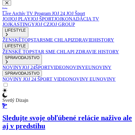
Live
Archív
TV Program
JOJ 24
JOJ Šport
JOJ
JOJ PLAY
JOJ ŠPORT
JOJKO
NADÁCIA TV
JOJ
KASTINGY
JOJ CZ
JOJ GROUP
LIFESTYLE
ŽENSKÉ
TOPSTAR
SME CHLAPI
ZDRAVIE
HISTORY
LIFESTYLE
ŽENSKÉ
TOPSTAR
SME CHLAPI
ZDRAVIE
HISTORY
SPRAVODAJSTVO
NOVINY
JOJ 24
ŠPORT
VIDEONOVINY
EUNOVINY
SPRAVODAJSTVO
NOVINY
JOJ 24
ŠPORT
VIDEONOVINY
EUNOVINY
Svetlý Dizajn
Sledujte svoje obľúbené relácie naživo ale
aj v predstihu