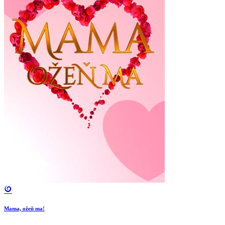
Mama, ožeň ma!