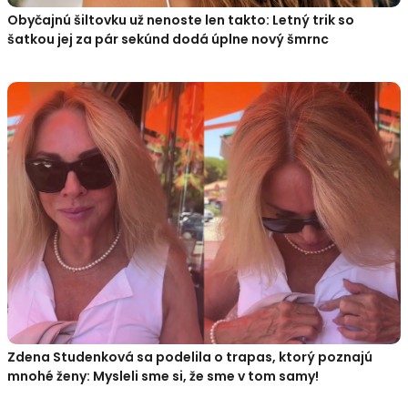
Obyčajnú šiltovku už nenoste len takto: Letný trik so
šatkou jej za pár sekúnd dodá úplne nový šmrnc
Zdena Studenková sa podelila o trapas, ktorý poznajú
mnohé ženy: Mysleli sme si, že sme v tom samy!