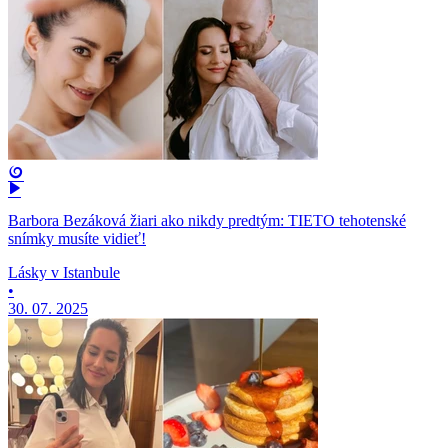
Barbora Bezáková žiari ako nikdy predtým: TIETO tehotenské
snímky musíte vidieť!
Lásky v Istanbule
•
30. 07. 2025