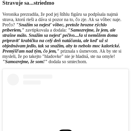
Stravuje sa...striedmo
Veronika prezradila, že pod jej štíhlu figúru sa podpísala najmä
strava, ktorú rieši a dáva si pozor na to, čo zje. Ak sa vôbec naje.
Prečo?
"Snažím sa nejesť vôbec, pretože hrozne rýchlo
priberiem,"
zavtipkovala a dodala:
"Samozrejme, že jem, ale
strašne málo. Snažím sa nejesť pečivo...J
a si nemôžem doma
pripraviť krabičku na celý deň natáčania, ale keď už si
objednávam jedlo, tak sa snažím, aby to nebolo moc kalorické.
Premýšľam nad tým, čo jem,"
priznala s úsmevom.
Ak by ste si
mysleli, že po takejto "hladovke" nie je hladná, ste na omyle!
"Samozrejme, že som!"
dodala so smiechom.