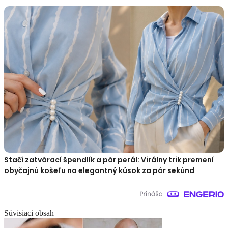
Stačí zatvárací špendlík a pár perál: Virálny trik premení
obyčajnú košeľu na elegantný kúsok za pár sekúnd
Súvisiaci obsah