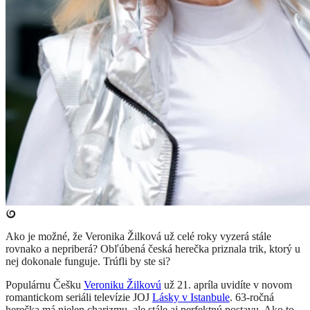
Ako je možné, že Veronika Žilková už celé roky vyzerá stále
rovnako a nepriberá? Obľúbená česká herečka priznala trik, ktorý u
nej dokonale funguje. Trúfli by ste si?
Populárnu Češku
Veroniku Žilkovú
už 21. apríla uvidíte v novom
romantickom seriáli televízie JOJ
Lásky v Istanbule
. 63-ročná
herečka má nielen charizmu, ale stále aj perfektnú postavu. Ako to