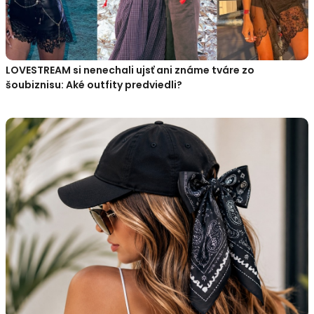
LOVESTREAM si nenechali ujsť ani známe tváre zo
šoubiznisu: Aké outfity predviedli?