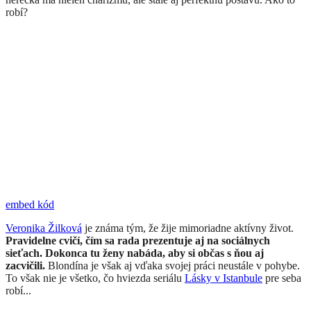
robí?
embed kód
Veronika Žilková
je známa tým, že žije mimoriadne aktívny život.
Pravidelne cvičí, čím sa rada prezentuje aj na sociálnych
sieťach. Dokonca tu ženy nabáda, aby si občas s ňou aj
zacvičili.
Blondína je však aj vďaka svojej práci neustále v pohybe.
To však nie je všetko, čo hviezda seriálu
Lásky v Istanbule
pre seba
robí...