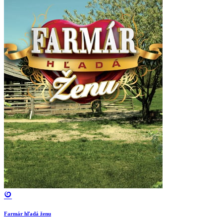
Farmár hľadá ženu