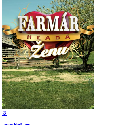
Farmár hľadá ženu