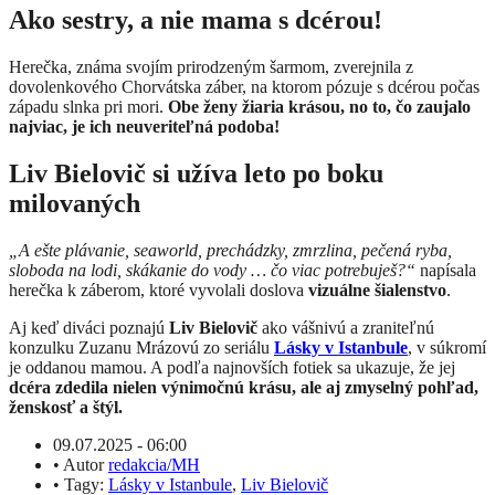
Ako sestry, a nie mama s dcérou!
Herečka, známa svojím prirodzeným šarmom, zverejnila z
dovolenkového Chorvátska záber, na ktorom pózuje s dcérou počas
západu slnka pri mori.
Obe ženy žiaria krásou, no to, čo zaujalo
najviac, je ich neuveriteľná podoba!
Liv Bielovič si užíva leto po boku
milovaných
„A ešte plávanie, seaworld, prechádzky, zmrzlina, pečená ryba,
sloboda na lodi, skákanie do vody … čo viac potrebuješ?“
napísala
herečka k záberom, ktoré vyvolali doslova
vizuálne šialenstvo
.
Aj keď diváci poznajú
Liv Bielovič
ako vášnivú a zraniteľnú
konzulku Zuzanu Mrázovú zo seriálu
Lásky v Istanbule
, v súkromí
je oddanou mamou. A podľa najnovších fotiek sa ukazuje, že jej
dcéra zdedila nielen výnimočnú krásu, ale aj zmyselný pohľad,
ženskosť a štýl.
09.07.2025 - 06:00
•
Autor
redakcia/MH
•
Tagy:
Lásky v Istanbule
,
Liv Bielovič