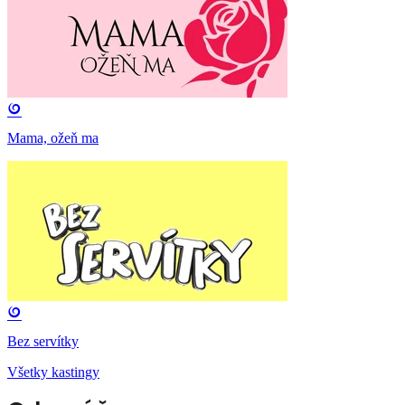
Mama, ožeň ma
Bez servítky
Všetky kastingy