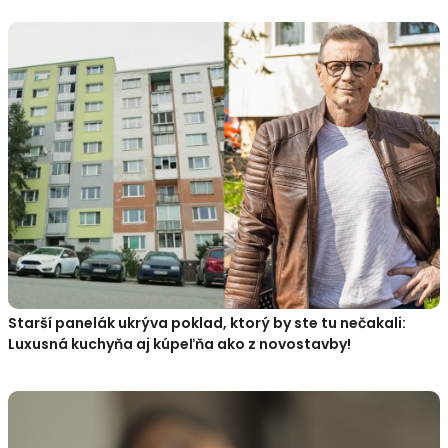
Starší panelák ukrýva poklad, ktorý by ste tu nečakali:
Luxusná kuchyňa aj kúpeľňa ako z novostavby!