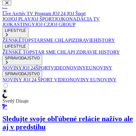
Live
Archív
TV Program
JOJ 24
JOJ Šport
JOJ
JOJ PLAY
JOJ ŠPORT
JOJKO
NADÁCIA TV
JOJ
KASTINGY
JOJ CZ
JOJ GROUP
LIFESTYLE
ŽENSKÉ
TOPSTAR
SME CHLAPI
ZDRAVIE
HISTORY
LIFESTYLE
ŽENSKÉ
TOPSTAR
SME CHLAPI
ZDRAVIE
HISTORY
SPRAVODAJSTVO
NOVINY
JOJ 24
ŠPORT
VIDEONOVINY
EUNOVINY
SPRAVODAJSTVO
NOVINY
JOJ 24
ŠPORT
VIDEONOVINY
EUNOVINY
Svetlý Dizajn
Sledujte svoje obľúbené relácie naživo ale
aj v predstihu