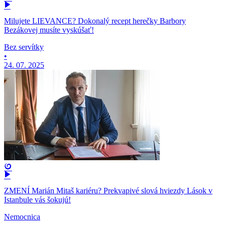
Milujete LIEVANCE? Dokonalý recept herečky Barbory
Bezákovej musíte vyskúšať!
Bez servítky
•
24. 07. 2025
ZMENÍ Marián Mitaš kariéru? Prekvapivé slová hviezdy Lások v
Istanbule vás šokujú!
Nemocnica