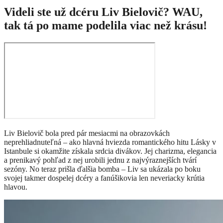
Videli ste už dcéru Liv Bielovič? WAU,
tak tá po mame podelila viac než krásu!
Liv Bielovič bola pred pár mesiacmi na obrazovkách
neprehliadnuteľná – ako hlavná hviezda romantického hitu Lásky v
Istanbule si okamžite získala srdcia divákov. Jej charizma, elegancia
a prenikavý pohľad z nej urobili jednu z najvýraznejších tvárí
sezóny. No teraz prišla ďalšia bomba – Liv sa ukázala po boku
svojej takmer dospelej dcéry a fanúšikovia len neveriacky krútia
hlavou.