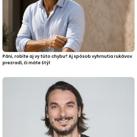
Páni, robíte aj vy túto chybu? Aj spôsob vyhrnutia rukávov
prezradí, či máte štýl