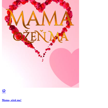
Mama, ožeň ma!