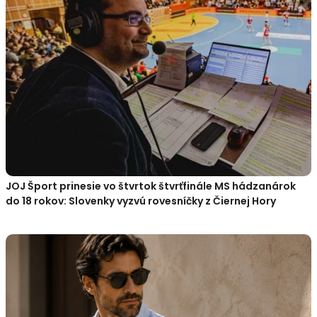
JOJ Šport prinesie vo štvrtok štvrťfinále MS hádzanárok
do 18 rokov: Slovenky vyzvú rovesníčky z Čiernej Hory