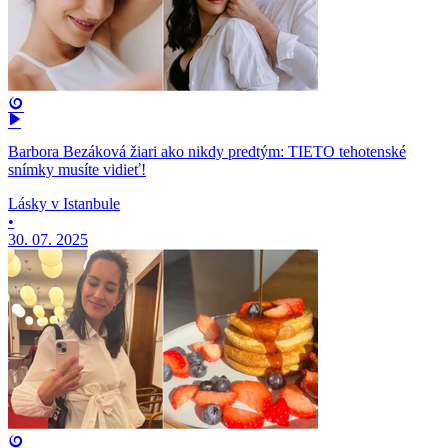
Barbora Bezáková žiari ako nikdy predtým: TIETO tehotenské
snímky musíte vidieť!
Lásky v Istanbule
•
30. 07. 2025