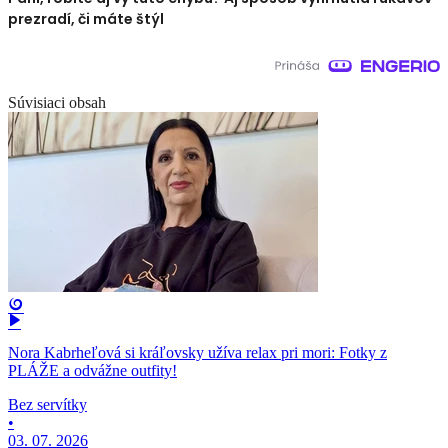
prezradí, či máte štýl
Súvisiaci obsah
Nora Kabrheľová si kráľovsky užíva relax pri mori: Fotky z
PLÁŽE a odvážne outfity!
Bez servítky
•
03. 07. 2026