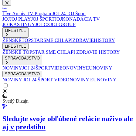
Live
Archív
TV Program
JOJ 24
JOJ Šport
JOJ
JOJ PLAY
JOJ ŠPORT
JOJKO
NADÁCIA TV
JOJ
KASTINGY
JOJ CZ
JOJ GROUP
LIFESTYLE
ŽENSKÉ
TOPSTAR
SME CHLAPI
ZDRAVIE
HISTORY
LIFESTYLE
ŽENSKÉ
TOPSTAR
SME CHLAPI
ZDRAVIE
HISTORY
SPRAVODAJSTVO
NOVINY
JOJ 24
ŠPORT
VIDEONOVINY
EUNOVINY
SPRAVODAJSTVO
NOVINY
JOJ 24
ŠPORT
VIDEONOVINY
EUNOVINY
Svetlý Dizajn
Sledujte svoje obľúbené relácie naživo ale
aj v predstihu