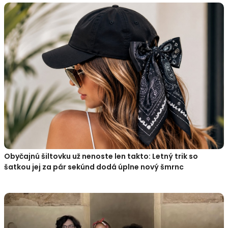
Obyčajnú šiltovku už nenoste len takto: Letný trik so
šatkou jej za pár sekúnd dodá úplne nový šmrnc