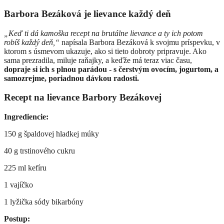
Barbora Bezáková je lievance každý deň
„Keď ti dá kamoška recept na brutálne lievance a ty ich potom
robíš každý deň,“
napísala Barbora Bezáková k svojmu príspevku, v
ktorom s úsmevom ukazuje, ako si tieto dobroty pripravuje. Ako
sama prezradila, miluje raňajky, a keďže má teraz viac času,
dopraje si ich s plnou parádou - s čerstvým ovocím, jogurtom, a
samozrejme, poriadnou dávkou radosti.
Recept na lievance Barbory Bezákovej
Ingrediencie:
150 g špaldovej hladkej múky
40 g trstinového cukru
225 ml kefíru
1 vajíčko
1 lyžička sódy bikarbóny
Postup: