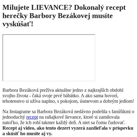
Milujete LIEVANCE? Dokonalý recept
herečky Barbory Bezákovej musíte
vyskúšať!
Barbora Bezáková prežíva aktuálne jedno z najkrajších období
svojho života - čaká svoje prvé bábätko. A ako sama hovorí,
tehotenstvo si užíva naplno, s pokojom, úsmevom a dobrým jedlom!
Na Instagrame sa Barbora Bezáková nedávno podelila s fanúšikmi o
jednoduchý
recept
na raňajkové lievance, ktoré si zamilovala
natoľko, že ich robí takmer každý deň. A niet sa čomu čudovať.
Recept aj video, ako tento dezert vyzerá zazdieľala v príspevku
a skúsiť ho musíte aj vy.