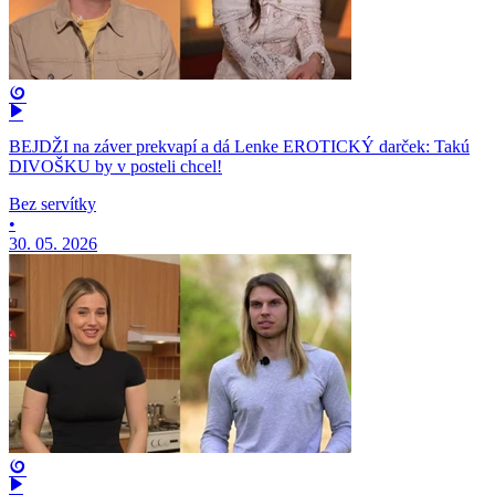
BEJDŽI na záver prekvapí a dá Lenke EROTICKÝ darček: Takú
DIVOŠKU by v posteli chcel!
Bez servítky
•
30. 05. 2026