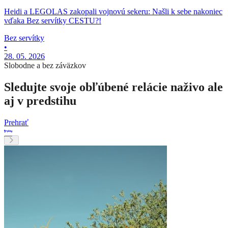
Heidi a LEGOLAS zakopali vojnovú sekeru: Našli k sebe nakoniec
vďaka Bez servítky CESTU?!
Bez servítky
•
28. 05. 2026
Slobodne a bez záväzkov
Sledujte svoje obľúbené relácie naživo ale
aj v predstihu
Prehrať