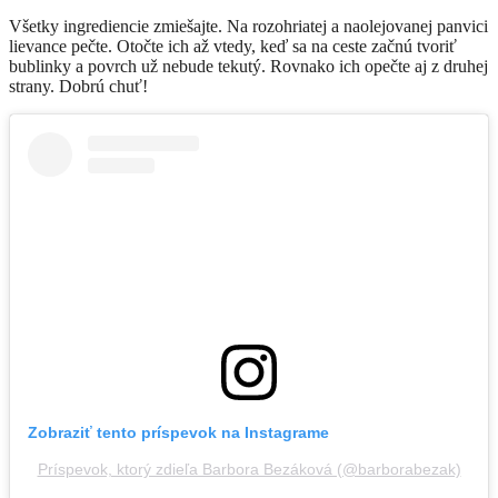
Všetky ingrediencie zmiešajte. Na rozohriatej a naolejovanej panvici
lievance pečte. Otočte ich až vtedy, keď sa na ceste začnú tvoriť
bublinky a povrch už nebude tekutý. Rovnako ich opečte aj z druhej
strany. Dobrú chuť!
Zobraziť tento príspevok na Instagrame
Príspevok, ktorý zdieľa Barbora Bezáková (@barborabezak)