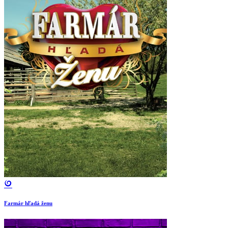
Farmár hľadá ženu