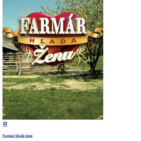
Farmár hľadá ženu