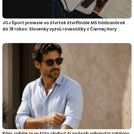
JOJ Šport prinesie vo štvrtok štvrťfinále MS hádzanárok
do 18 rokov: Slovenky vyzvú rovesníčky z Čiernej Hory
Páni, robíte aj vy túto chybu? Aj spôsob vyhrnutia rukávov