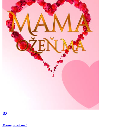
Mama, ožeň ma!