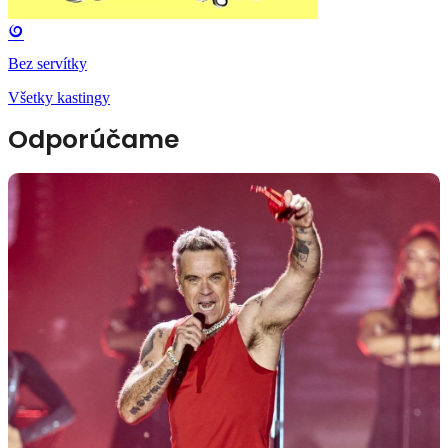
Bez servítky
Všetky kastingy
Odporúčame