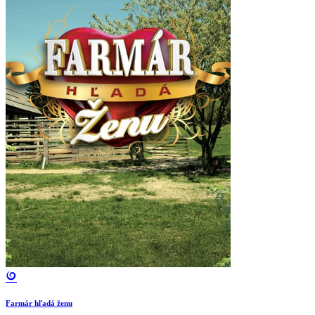
Farmár hľadá ženu