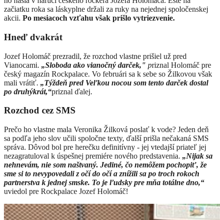
ho našla v náručí českého rockera Jozefa Holomáča. Ešte na
začiatku roka sa láskyplne držali za ruky na nejednej spoločenskej
akcii.
Po mesiacoch vzťahu však prišlo vytriezvenie.
Hneď dvakrát
Jozef Holomáč prezradil, že rozchod vlastne prišiel už pred
Vianocami.
„Sloboda ako vianočný darček,"
p
riznal Holomáč pre
český magazín Rockpalace. Vo februári sa k sebe so Žilkovou však
mali vrátiť.
„Týždeň pred Veľkou nocou som tento darček dostal
po druhýkrát,“
priznal ďalej.
Rozchod cez SMS
Prečo ho vlastne mala Veronika Žilková poslať k vode? Jeden deň
sa podľa jeho slov učili spoločne texty, ďalší prišla nečakaná SMS
správa. Dôvod bol pre herečku definitívny - jej vtedajší priateľ jej
nezagratuloval k úspešnej premiére nového predstavenia.
„Nijak sa
nehnevám, nie som naštvaný. Jediné, čo nemôžem pochopiť, že
sme si to nevypovedali z očí do očí a znížili sa po troch rokoch
partnerstva k jednej smske. To je ľudsky pre mňa totálne dno,“
uviedol pre Rockpalace Jozef Holomáč!