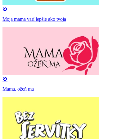
Moja mama varí lepšie ako tvoja
Mama, ožeň ma