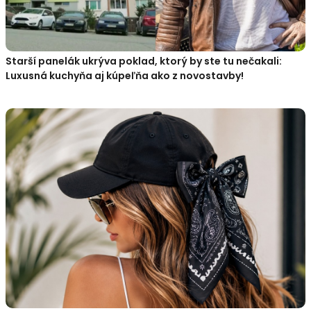
Starší panelák ukrýva poklad, ktorý by ste tu nečakali:
Luxusná kuchyňa aj kúpeľňa ako z novostavby!