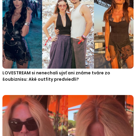
LOVESTREAM si nenechali ujsť ani známe tváre zo
šoubiznisu: Aké outfity predviedli?