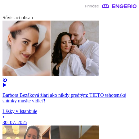
Súvisiaci obsah
Barbora Bezáková žiari ako nikdy predtým: TIETO tehotenské
snímky musíte vidieť!
Lásky v Istanbule
•
30. 07. 2025