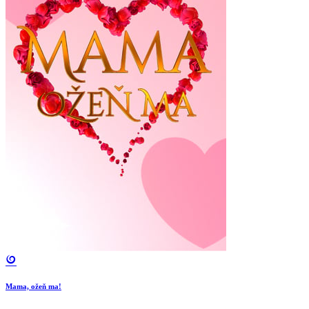
Mama, ožeň ma!