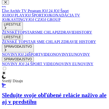
Live
Archív
TV Program
JOJ 24
JOJ Šport
JOJ
JOJ PLAY
JOJ ŠPORT
JOJKO
NADÁCIA TV
JOJ
KASTINGY
JOJ CZ
JOJ GROUP
LIFESTYLE
ŽENSKÉ
TOPSTAR
SME CHLAPI
ZDRAVIE
HISTORY
LIFESTYLE
ŽENSKÉ
TOPSTAR
SME CHLAPI
ZDRAVIE
HISTORY
SPRAVODAJSTVO
NOVINY
JOJ 24
ŠPORT
VIDEONOVINY
EUNOVINY
SPRAVODAJSTVO
NOVINY
JOJ 24
ŠPORT
VIDEONOVINY
EUNOVINY
Svetlý Dizajn
Sledujte svoje obľúbené relácie naživo ale
aj v predstihu