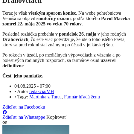
Drahovciach
Teraz je však
všetkým sporom koniec
. Na webe pohrebníctva
Venuša sa objavil
smútočný oznam
, podľa ktorého
Pavol Maceka
zomrel 22. mája 2025 vo veku 70 rokov
.
Posledná rozlúčka prebehla
v pondelok 26. mája
v jeho rodných
Drahovciach
, čo ešte viac potvrdzuje, že ide o toho istého Pavla,
ktorý sa pred rokmi stal známym po účasti v jojkárskej šou.
Po rokoch v úzadí, po mediálnych výpovediach z väzenia a po
bolestivých rodinných rozporoch, sa farmárov osud
uzavrel
definitívne
.
Česť jeho pamiatke.
04.08.2025 - 07:00
•
Autor
redakcia/MH
•
Tagy:
Martinka z Turca
,
Farmár hľadá ženu
Zdieľať na Facebooku
Zdieľať na Whatsappe
Kopírovať