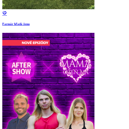
Farmár hľadá ženu