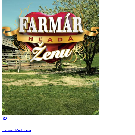
Farmár hľadá ženu