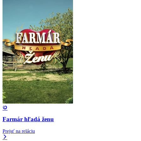
Farmár hľadá ženu
Prejsť na reláciu