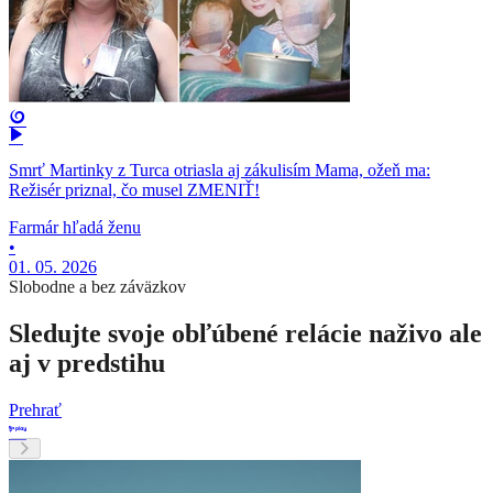
Smrť Martinky z Turca otriasla aj zákulisím Mama, ožeň ma:
Režisér priznal, čo musel ZMENIŤ!
Farmár hľadá ženu
•
01. 05. 2026
Slobodne a bez záväzkov
Sledujte svoje obľúbené relácie naživo ale
aj v predstihu
Prehrať