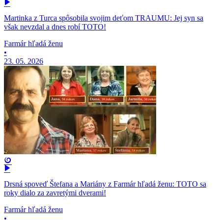
Martinka z Turca spôsobila svojim deťom TRAUMU: Jej syn sa
však nevzdal a dnes robí TOTO!
Farmár hľadá ženu
•
23. 05. 2026
Drsná spoveď Štefana a Mariány z Farmár hľadá ženu: TOTO sa
roky dialo za zavretými dverami!
Farmár hľadá ženu
•