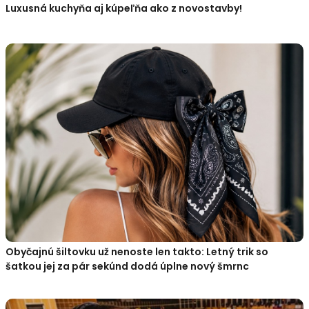
Luxusná kuchyňa aj kúpeľňa ako z novostavby!
Obyčajnú šiltovku už nenoste len takto: Letný trik so
šatkou jej za pár sekúnd dodá úplne nový šmrnc