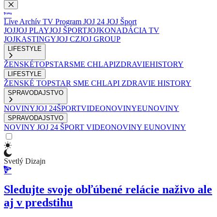
Live
Archív
TV Program
JOJ 24
JOJ Šport
JOJ
JOJ PLAY
JOJ ŠPORT
JOJKO
NADÁCIA TV
JOJ
KASTINGY
JOJ CZ
JOJ GROUP
LIFESTYLE
ŽENSKÉ
TOPSTAR
SME CHLAPI
ZDRAVIE
HISTORY
LIFESTYLE
ŽENSKÉ
TOPSTAR
SME CHLAPI
ZDRAVIE
HISTORY
SPRAVODAJSTVO
NOVINY
JOJ 24
ŠPORT
VIDEONOVINY
EUNOVINY
SPRAVODAJSTVO
NOVINY
JOJ 24
ŠPORT
VIDEONOVINY
EUNOVINY
Svetlý Dizajn
Sledujte svoje obľúbené relácie naživo ale
aj v predstihu