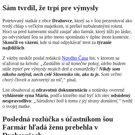
Sám tvrdil, že trpí pre výmysly
Potetovaný statkár z obce
Drahovce
, ktorý sa v šou prezentoval ako
tvrdý chlap s veľkým majetkom, si prešiel turbulentnými rokmi.
Hoci sa pred kamerami snažil zaujať ako farmár, ktorý túži po láske,
po odvysielaní šou sa jeho meno spomínalo v úplne inom kontexte.
Skončil vo väzení
, kde si mal odpykávať trest za
týranie
najbližších
.
Z väzby neskôr poslal redakcii
Nového Času
list, v ktorom sa
sťažoval na krivdu:
„Zaslúžim si už konečne pokoj, alebo budem
stále trpieť pre výmysly mojich detí a exmanželky?
Nikdy som
nikoho netýral, nech celé Slovensko vie, ako to je.
Som veľmi
chorý človek a zatvorený za nič,“
písal.
List obsahoval aj
zdravotnú dokumentáciu
a notársky overené
vyhlásenie syna Mária
, podľa ktorého mal byť ich otec
odsúdený
nespravodlivo
:
„Súrodenci boli k tomu z jej strany donútení,“
tvrdil
o svojej matke.
Posledná rozlúčka s účastníkom šou
Farmár hľadá ženu prebehla v