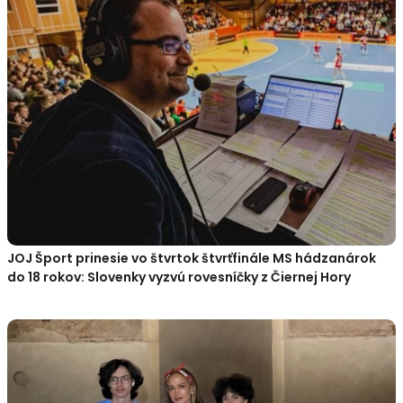
JOJ Šport prinesie vo štvrtok štvrťfinále MS hádzanárok
do 18 rokov: Slovenky vyzvú rovesníčky z Čiernej Hory