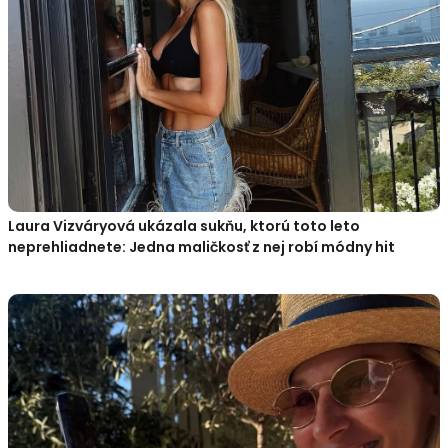
Laura Vizváryová ukázala sukňu, ktorú toto leto
neprehliadnete: Jedna maličkosť z nej robí módny hit