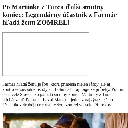
Po Martinke z Turca ďalší smutný
koniec: Legendárny účastník z Farmár
hľadá ženu ZOMREL!
Farmár hľadá ženu je šou, ktorá priniesla nielen lásky, ale aj
kontroverzie, silné osudy a – bohužiaľ – aj tragické príbehy. Po tom,
čo si celé Slovensko pamätá smutný koniec Martinky z Turca,
prichádza ďalšia rana. Pavol Maceka, jeden z najvýraznejších
účastníkov druhej série reality šou, zomrel vo veku 70 rokov.