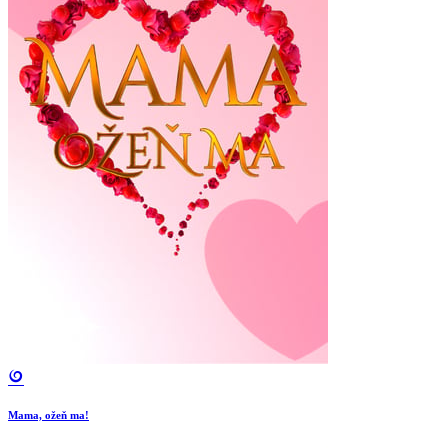
Mama, ožeň ma!