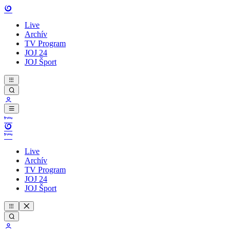
Live
Archív
TV Program
JOJ 24
JOJ Šport
Live
Archív
TV Program
JOJ 24
JOJ Šport