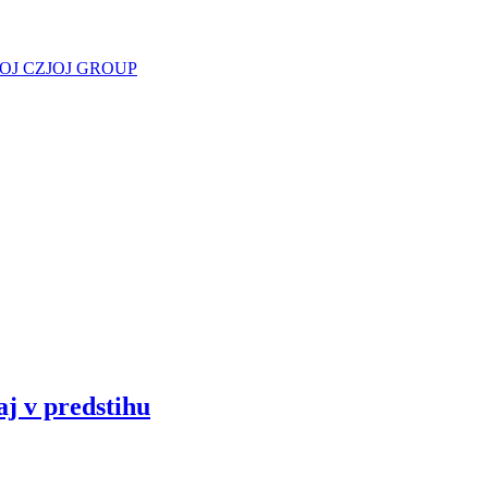
JOJ CZ
JOJ GROUP
aj v predstihu