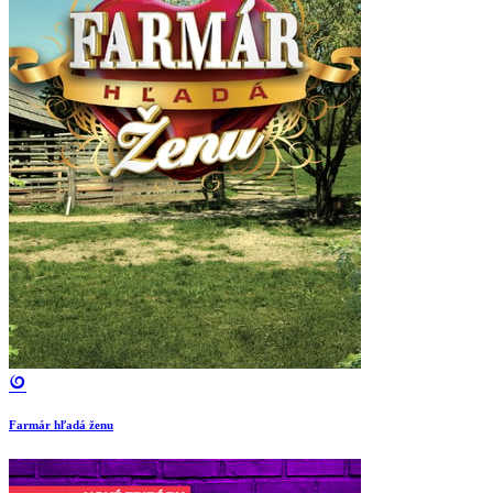
Farmár hľadá ženu