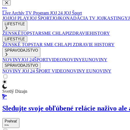
Live
Archív
TV Program
JOJ 24
JOJ Šport
JOJ
JOJ PLAY
JOJ ŠPORT
JOJKO
NADÁCIA TV JOJ
KASTINGY
LIFESTYLE
ŽENSKÉ
TOPSTAR
SME CHLAPI
ZDRAVIE
HISTORY
LIFESTYLE
ŽENSKÉ
TOPSTAR
SME CHLAPI
ZDRAVIE
HISTORY
SPRAVODAJSTVO
NOVINY
JOJ 24
ŠPORT
VIDEONOVINY
EUNOVINY
SPRAVODAJSTVO
NOVINY
JOJ 24
ŠPORT
VIDEONOVINY
EUNOVINY
Svetlý Dizajn
Sledujte svoje obľúbené relácie naživo ale 
Prehrať