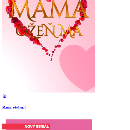
Mama, ožeň ma!