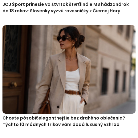
JOJ Šport prinesie vo štvrtok štvrťfinále MS hádzanárok
do 18 rokov: Slovenky vyzvú rovesníčky z Čiernej Hory
Chcete pôsobiť elegantnejšie bez drahého oblečenia?
Týchto 10 módnych trikov vám dodá luxusný vzhľad