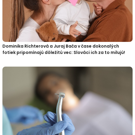
Dominika Richterová a Juraj Bača v čase dokonalých
fotiek pripomínajú dôležitú vec: Slováci ich za to milujú!