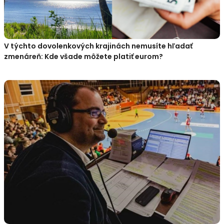
V týchto dovolenkových krajinách nemusíte hľadať
zmenáreň: Kde všade môžete platiť eurom?