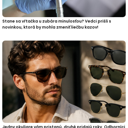
Stane sa vŕtačka u zubára minulosťou? Vedci prišli s
novinkou, ktorá by mohla zmeniť liečbu kazov!
Jedny okuliare vám pristanú, druhé pridajú roky. Odborníci