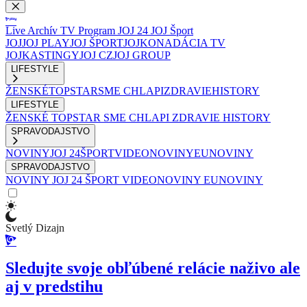
Live
Archív
TV Program
JOJ 24
JOJ Šport
JOJ
JOJ PLAY
JOJ ŠPORT
JOJKO
NADÁCIA TV
JOJ
KASTINGY
JOJ CZ
JOJ GROUP
LIFESTYLE
ŽENSKÉ
TOPSTAR
SME CHLAPI
ZDRAVIE
HISTORY
LIFESTYLE
ŽENSKÉ
TOPSTAR
SME CHLAPI
ZDRAVIE
HISTORY
SPRAVODAJSTVO
NOVINY
JOJ 24
ŠPORT
VIDEONOVINY
EUNOVINY
SPRAVODAJSTVO
NOVINY
JOJ 24
ŠPORT
VIDEONOVINY
EUNOVINY
Svetlý Dizajn
Sledujte svoje obľúbené relácie naživo ale
aj v predstihu