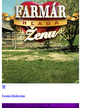
Farmár hľadá ženu