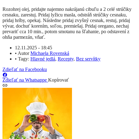
Rozohrej olej, pridajte najemno nakrájanú cibuľu a 2 celé strúčiky
cesnaku, zarestuj. Pridaj lyžicu masla, odstráň strúčiky cesnaku,
pridaj hríby, opekaj. Následne pridaj zvyšný cesnak, restuj, pridaj
vývar, dochuť korením, soľou, premiešaj. Pridaj oregano, nechaj
prevariť cca 10 min., potom smotanu na šľahanie, po odstavení z
ohňa parmezán, vňať.
12.11.2025 - 18:45
•
Autor
Michaela Rovenská
•
Tagy:
Hlavné jedlá
,
Recepty
,
Bez servítky
Zdieľať na Facebooku
Zdieľať na Whatsappe
Kopírovať