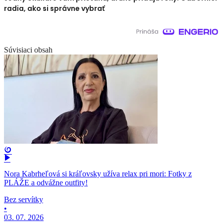
radia, ako si správne vybrať
Súvisiaci obsah
Nora Kabrheľová si kráľovsky užíva relax pri mori: Fotky z
PLÁŽE a odvážne outfity!
Bez servítky
•
03. 07. 2026