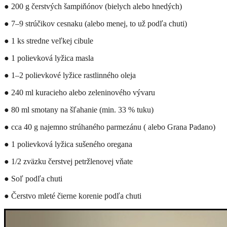
● 200 g čerstvých šampiňónov (bielych alebo hnedých)
● 7–9 strúčikov cesnaku (alebo menej, to už podľa chuti)
● 1 ks stredne veľkej cibule
● 1 polievková lyžica masla
● 1–2 polievkové lyžice rastlinného oleja
● 240 ml kuracieho alebo zeleninového vývaru
● 80 ml smotany na šľahanie (min. 33 % tuku)
● cca 40 g najemno strúhaného parmezánu ( alebo Grana Padano)
● 1 polievková lyžica sušeného oregana
● 1/2 zväzku čerstvej petržlenovej vňate
● Soľ podľa chuti
● Čerstvo mleté čierne korenie podľa chuti