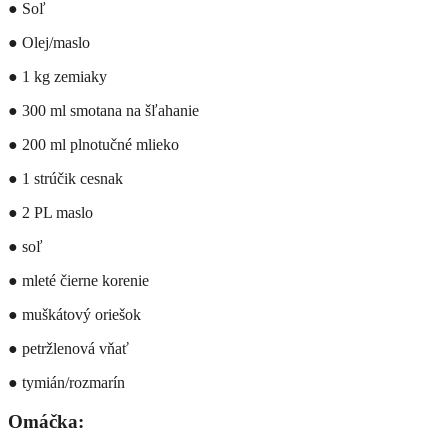
● Soľ
● Olej/maslo
● 1 kg zemiaky
● 300 ml smotana na šľahanie
● 200 ml plnotučné mlieko
● 1 strúčik cesnak
● 2 PL maslo
● soľ
● mleté čierne korenie
● muškátový oriešok
● petržlenová vňať
● tymián/rozmarín
Omáčka: