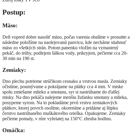
​Postup:
Mäso:
Deň vopred dobre nasoliť mäso, počas varenia obalíme v prosuitte a
následne položíme na naolejovanú panvicu, kde necháme stiahnuť
mäso zo všetkých strán. Potom panenku vložím na vymastený
pekáč, do trúby, podlejem šálkou vody, prikryjem, pečieme cca 20-
30 min na 190 st.
Zemiaky:
Dno plechu potrieme strúčikom cesnaku a vrstvou masla. Zemiaky
očistíme, poumývame a pokrájame na plátky cca 4 mm. V miske
spolu zmiešame mlieko a smotanu, syr si nastrúhame do ďalšej
misky. Na dno pekáča nalejeme menšiu žufanku smotany a mlieka,
posypeme syrom. Na to pokladáme prvú vrstvu zemiakových
plátkov, ktorej povrch osolíme, okoreníme a pridáme aj štipku
čerstvo nastrúhaného muškátového orieška. Opakujeme. Zemiaky
pečieme pomaly, v rúre vyhriatej na 150°C zhruba hodinu.
Omáčka: