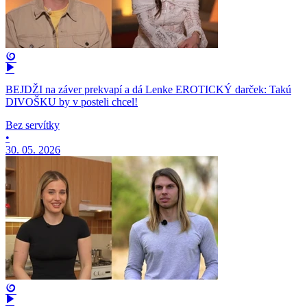
BEJDŽI na záver prekvapí a dá Lenke EROTICKÝ darček: Takú
DIVOŠKU by v posteli chcel!
Bez servítky
•
30. 05. 2026