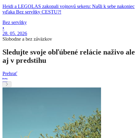
Heidi a LEGOLAS zakopali vojnovú sekeru: Našli k sebe nakoniec
vďaka Bez servítky CESTU?!
Bez servítky
•
28. 05. 2026
Slobodne a bez záväzkov
Sledujte svoje obľúbené relácie naživo ale
aj v predstihu
Prehrať