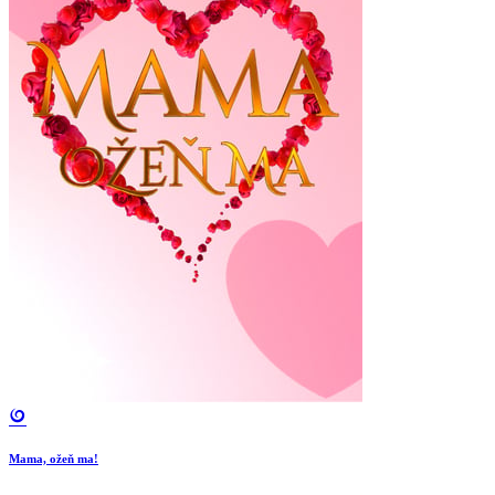
Mama, ožeň ma!