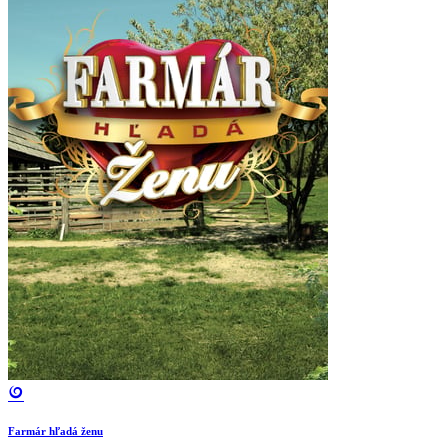
Farmár hľadá ženu