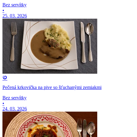
Bez servítky
•
25. 03. 2026
Pečená krkovička na pive so šťuchanými zemiakmi
Bez servítky
•
24. 03. 2026