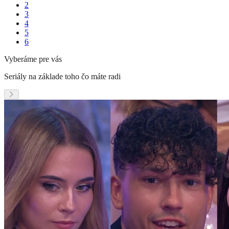
2
3
4
5
6
Vyberáme pre vás
Seriály na základe toho čo máte radi