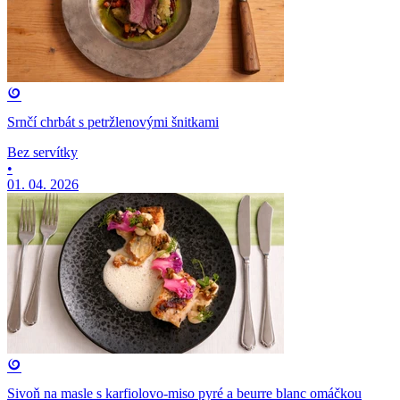
Srnčí chrbát s petržlenovými šnitkami
Bez servítky
•
01. 04. 2026
Sivoň na masle s karfiolovo-miso pyré a beurre blanc omáčkou