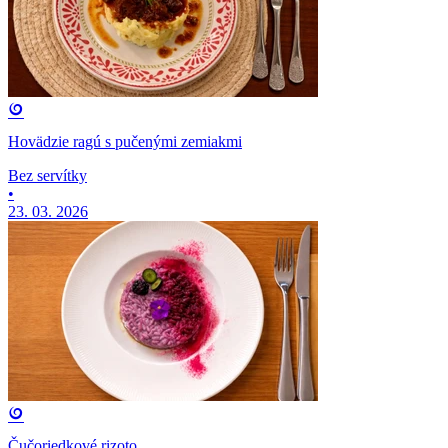
Hovädzie ragú s pučenými zemiakmi
Bez servítky
•
23. 03. 2026
Čučoriedkové rizoto