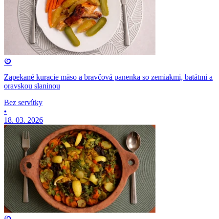
Zapekané kuracie mäso a bravčová panenka so zemiakmi, batátmi a
oravskou slaninou
Bez servítky
•
18. 03. 2026