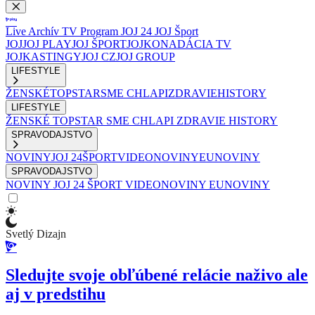
Live
Archív
TV Program
JOJ 24
JOJ Šport
JOJ
JOJ PLAY
JOJ ŠPORT
JOJKO
NADÁCIA TV
JOJ
KASTINGY
JOJ CZ
JOJ GROUP
LIFESTYLE
ŽENSKÉ
TOPSTAR
SME CHLAPI
ZDRAVIE
HISTORY
LIFESTYLE
ŽENSKÉ
TOPSTAR
SME CHLAPI
ZDRAVIE
HISTORY
SPRAVODAJSTVO
NOVINY
JOJ 24
ŠPORT
VIDEONOVINY
EUNOVINY
SPRAVODAJSTVO
NOVINY
JOJ 24
ŠPORT
VIDEONOVINY
EUNOVINY
Svetlý Dizajn
Sledujte svoje obľúbené relácie naživo ale
aj v predstihu