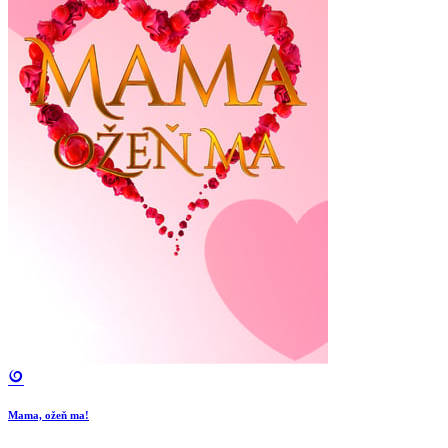
Mama, ožeň ma!