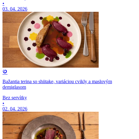
•
03. 04. 2026
Bažantia terina so shiitake, variáciou cvikly a maslovým
demiglasom
Bez servítky
•
02. 04. 2026