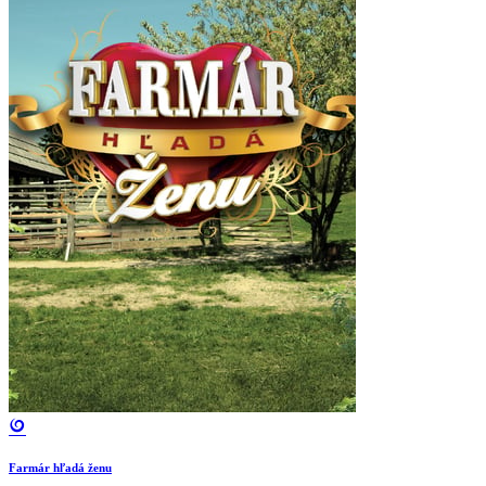
Farmár hľadá ženu