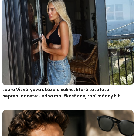
Laura Vizváryová ukázala sukňu, ktorú toto leto
neprehliadnete: Jedna maličkosť z nej robí módny hit