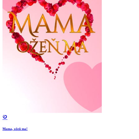
Mama, ožeň ma!