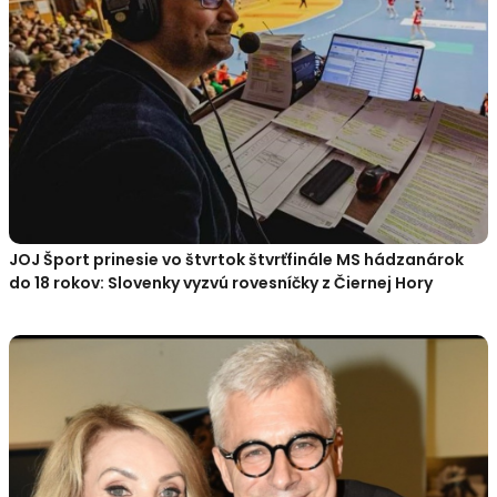
JOJ Šport prinesie vo štvrtok štvrťfinále MS hádzanárok
do 18 rokov: Slovenky vyzvú rovesníčky z Čiernej Hory