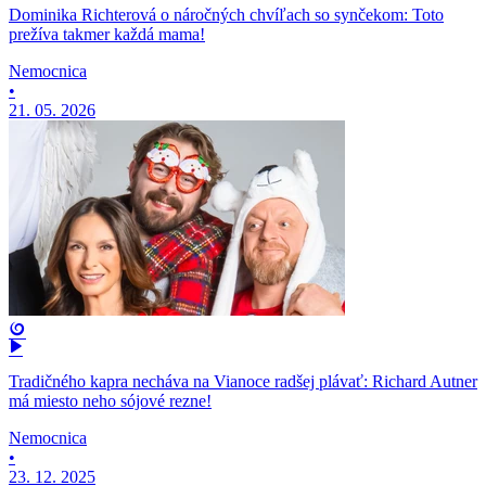
Dominika Richterová o náročných chvíľach so synčekom: Toto
prežíva takmer každá mama!
Nemocnica
•
21. 05. 2026
Tradičného kapra necháva na Vianoce radšej plávať: Richard Autner
má miesto neho sójové rezne!
Nemocnica
•
23. 12. 2025