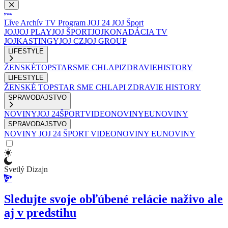
Live
Archív
TV Program
JOJ 24
JOJ Šport
JOJ
JOJ PLAY
JOJ ŠPORT
JOJKO
NADÁCIA TV
JOJ
KASTINGY
JOJ CZ
JOJ GROUP
LIFESTYLE
ŽENSKÉ
TOPSTAR
SME CHLAPI
ZDRAVIE
HISTORY
LIFESTYLE
ŽENSKÉ
TOPSTAR
SME CHLAPI
ZDRAVIE
HISTORY
SPRAVODAJSTVO
NOVINY
JOJ 24
ŠPORT
VIDEONOVINY
EUNOVINY
SPRAVODAJSTVO
NOVINY
JOJ 24
ŠPORT
VIDEONOVINY
EUNOVINY
Svetlý Dizajn
Sledujte svoje obľúbené relácie naživo ale
aj v predstihu