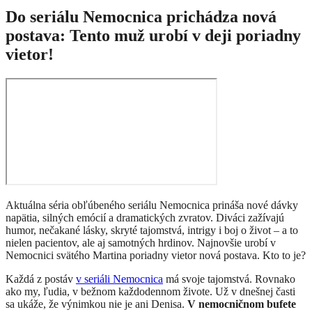
Do seriálu Nemocnica prichádza nová
postava: Tento muž urobí v deji poriadny
vietor!
Aktuálna séria obľúbeného seriálu Nemocnica prináša nové dávky
napätia, silných emócií a dramatických zvratov. Diváci zažívajú
humor, nečakané lásky, skryté tajomstvá, intrigy i boj o život – a to
nielen pacientov, ale aj samotných hrdinov. Najnovšie urobí v
Nemocnici svätého Martina poriadny vietor nová postava. Kto to je?
Každá z postáv
v seriáli Nemocnica
má svoje tajomstvá. Rovnako
ako my, ľudia, v bežnom každodennom živote. Už v dnešnej časti
sa ukáže, že výnimkou nie je ani Denisa.
V nemocničnom bufete