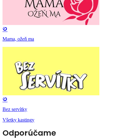
Mama, ožeň ma
Bez servítky
Všetky kastingy
Odporúčame