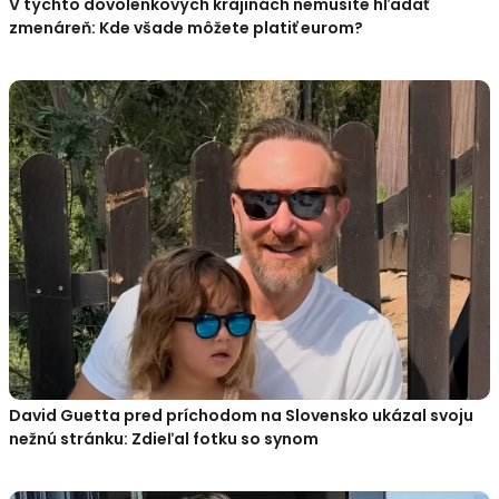
V týchto dovolenkových krajinách nemusíte hľadať
zmenáreň: Kde všade môžete platiť eurom?
David Guetta pred príchodom na Slovensko ukázal svoju
nežnú stránku: Zdieľal fotku so synom