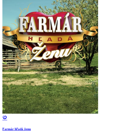
Farmár hľadá ženu