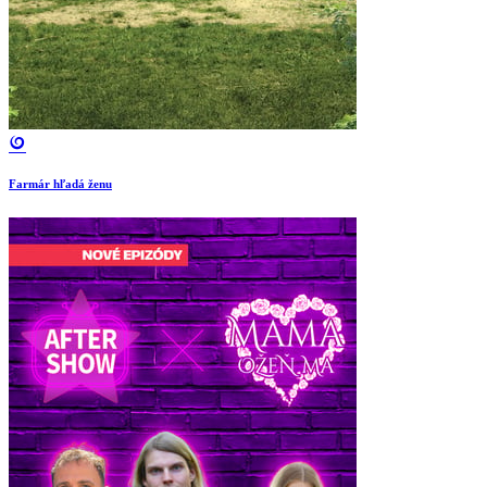
Farmár hľadá ženu