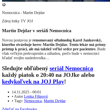
Nemocnica - Martin Dejdar
Zdroj fotky
TV JOJ
Martin Dejdar v seriáli Nemocnica
Novou postavou je
renomovaný oftalmológ Karel Jankovský,
ktorého stvárňuje herec Martin Dejdar. Tento lekár má prísny
prístup k práci, ale má taktiež veľké srdce pre pacientov.
Bude
však veľkým prekvapením a záhadou, prečo bude v nemocnici
hľadať svojho nasledovníka…
Sledujte obľúbený
seriál Nemocnica
každý piatok o 20:40 na JOJke alebo
kedykoľvek na JOJ Play
!
14.11.2025 - 00:01
•
Autor
Lenka Filipová
•
Tagy:
Nemocnica
,
Martin Dejdar
Zdieľať na Facebooku