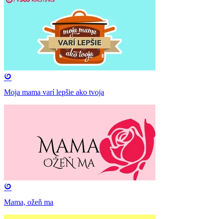
Moja mama varí lepšie ako tvoja
Mama, ožeň ma