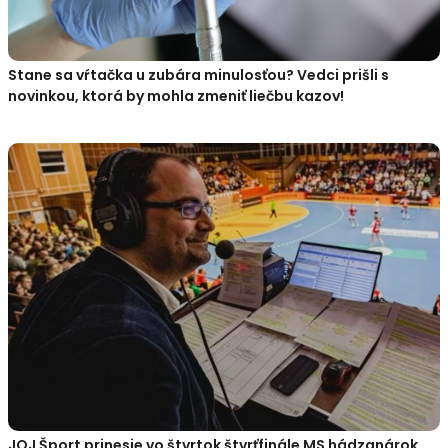
Stane sa vŕtačka u zubára minulosťou? Vedci prišli s
novinkou, ktorá by mohla zmeniť liečbu kazov!
JOJ Šport prinesie vo štvrtok štvrťfinále MS hádzanárok