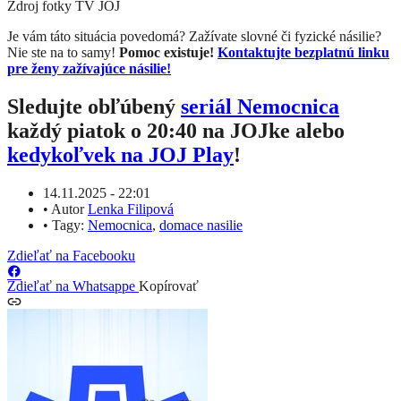
Zdroj fotky
TV JOJ
Je vám táto situácia povedomá? Zažívate slovné či fyzické násilie?
Nie ste na to samy!
Pomoc existuje!
Kontaktujte bezplatnú linku
pre ženy zažívajúce násilie!
Sledujte obľúbený
seriál Nemocnica
každý piatok o 20:40 na JOJke alebo
kedykoľvek na JOJ Play
!
14.11.2025 - 22:01
•
Autor
Lenka Filipová
•
Tagy:
Nemocnica
,
domace nasilie
Zdieľať na Facebooku
Zdieľať na Whatsappe
Kopírovať