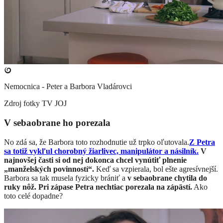
Nemocnica - Peter a Barbora Vladárovci
Zdroj fotky
TV JOJ
V sebaobrane ho porezala
No zdá sa, že Barbora toto rozhodnutie už trpko oľutovala.
Z Petra
sa totiž vykľul chorobný žiarlivec, manipulátor a násilník.
V
najnovšej časti si od nej dokonca chcel vynútiť plnenie
„manželských povinností“.
Keď sa vzpierala, bol ešte agresívnejší.
Barbora sa tak musela fyzicky brániť a
v sebaobrane chytila do
ruky nôž. Pri zápase Petra nechtiac porezala na zápästí.
Ako
toto celé dopadne?