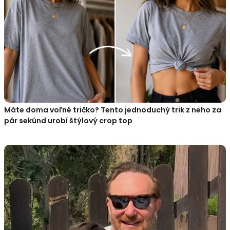
Máte doma voľné tričko? Tento jednoduchý trik z neho za
pár sekúnd urobí štýlový crop top