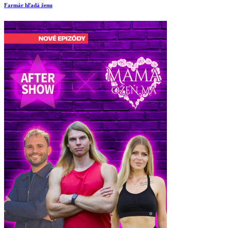
Farmár hľadá ženu