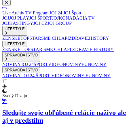
Live
Archív
TV Program
JOJ 24
JOJ Šport
JOJ
JOJ PLAY
JOJ ŠPORT
JOJKO
NADÁCIA TV
JOJ
KASTINGY
JOJ CZ
JOJ GROUP
LIFESTYLE
ŽENSKÉ
TOPSTAR
SME CHLAPI
ZDRAVIE
HISTORY
LIFESTYLE
ŽENSKÉ
TOPSTAR
SME CHLAPI
ZDRAVIE
HISTORY
SPRAVODAJSTVO
NOVINY
JOJ 24
ŠPORT
VIDEONOVINY
EUNOVINY
SPRAVODAJSTVO
NOVINY
JOJ 24
ŠPORT
VIDEONOVINY
EUNOVINY
Svetlý Dizajn
Sledujte svoje obľúbené relácie naživo ale
aj v predstihu