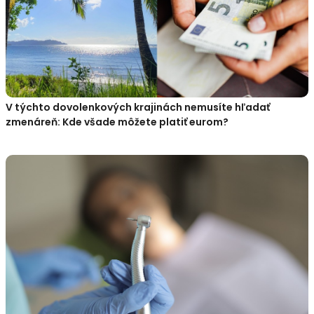
V týchto dovolenkových krajinách nemusíte hľadať
zmenáreň: Kde všade môžete platiť eurom?