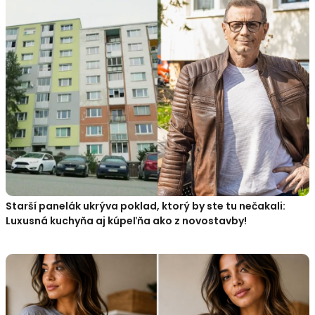
Starší panelák ukrýva poklad, ktorý by ste tu nečakali:
Luxusná kuchyňa aj kúpeľňa ako z novostavby!