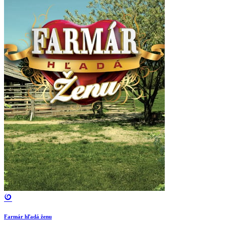
Farmár hľadá ženu