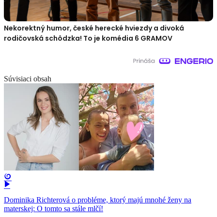
Nekorektný humor, české herecké hviezdy a divoká
rodičovská schôdzka! To je komédia 6 GRAMOV
Súvisiaci obsah
Dominika Richterová o probléme, ktorý majú mnohé ženy na
materskej: O tomto sa stále mlčí!