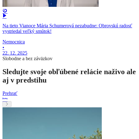
Na tieto Vianoce Mária Schumerová nezabudne: Obrovskú radosť
vystriedal veľký smútok!
Nemocnica
•
22. 12. 2025
Slobodne a bez záväzkov
Sledujte svoje obľúbené relácie naživo ale
aj v predstihu
Prehrať