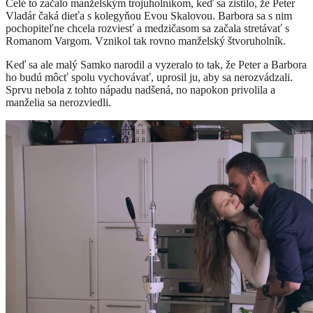
Celé to začalo manželským trojuholníkom, keď sa zistilo, že Peter
Vladár čaká dieťa s kolegyňou Evou Skalovou. Barbora sa s nim
pochopiteľne chcela rozviesť a medzičasom sa začala stretávať s
Romanom Vargom. Vznikol tak rovno manželský štvoruholník.
Keď sa ale malý Samko narodil a vyzeralo to tak, že Peter a Barbora
ho budú môcť spolu vychovávať, uprosil ju, aby sa nerozvádzali.
Sprvu nebola z tohto nápadu nadšená, no napokon privolila a
manželia sa nerozviedli.