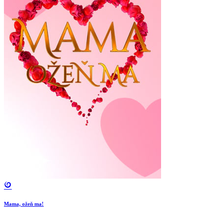
Mama, ožeň ma!