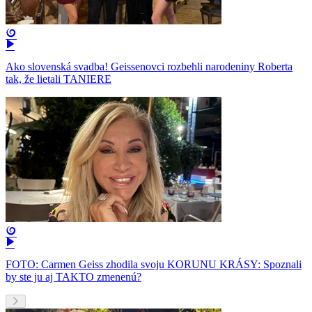
Ako slovenská svadba! Geissenovci rozbehli narodeniny Roberta
tak, že lietali TANIERE
FOTO: Carmen Geiss zhodila svoju KORUNU KRÁSY: Spoznali
by ste ju aj TAKTO zmenenú?