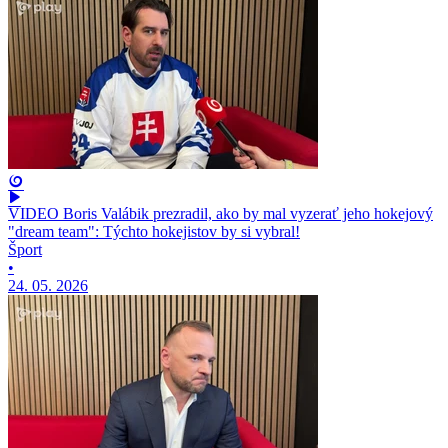
VIDEO Boris Valábik prezradil, ako by mal vyzerať jeho hokejový
"dream team": Týchto hokejistov by si vybral!
Šport
•
24. 05. 2026