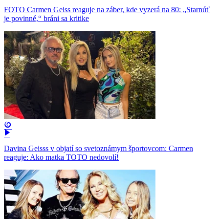
FOTO Carmen Geiss reaguje na záber, kde vyzerá na 80: „Starnúť
je povinné,“ bráni sa kritike
Davina Geisss v objatí so svetoznámym športovcom: Carmen
reaguje: Ako matka TOTO nedovolí!