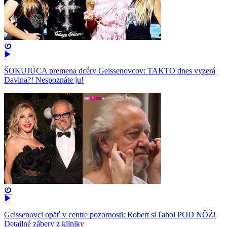
ŠOKUJÚCA premena dcéry Geissenovcov: TAKTO dnes vyzerá
Davina?! Nespoznáte ju!
Geissenovci opäť v centre pozornosti: Robert si ľahol POD NÔŽ!
Detailné zábery z kliniky