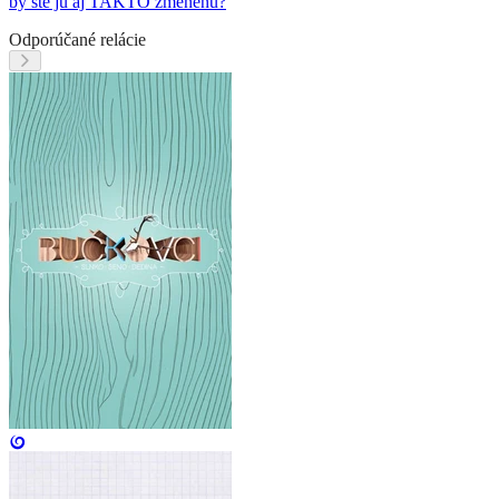
by ste ju aj TAKTO zmenenú?
Odporúčané relácie