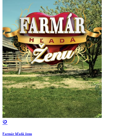
Farmár hľadá ženu