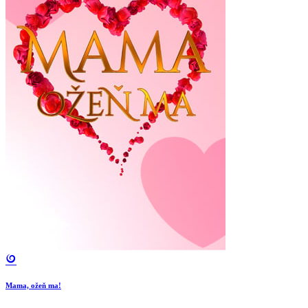
Mama, ožeň ma!