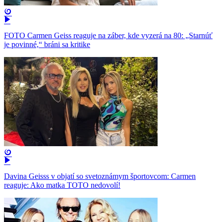
FOTO Carmen Geiss reaguje na záber, kde vyzerá na 80: „Starnúť
je povinné,“ bráni sa kritike
Davina Geisss v objatí so svetoznámym športovcom: Carmen
reaguje: Ako matka TOTO nedovolí!