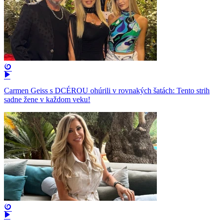
Carmen Geiss s DCÉROU ohúrili v rovnakých šatách: Tento strih
sadne žene v každom veku!