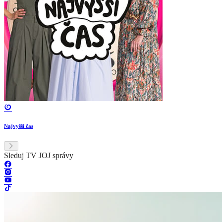
Najvyšší čas
Sleduj TV JOJ správy