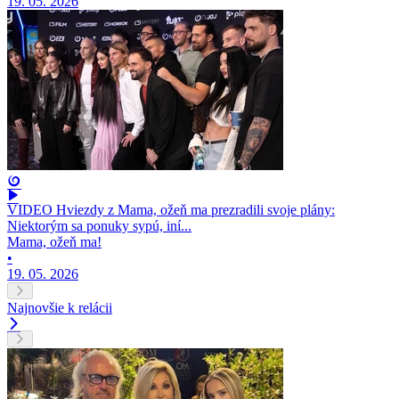
19. 05. 2026
VIDEO Hviezdy z Mama, ožeň ma prezradili svoje plány:
Niektorým sa ponuky sypú, iní...
Mama, ožeň ma!
•
19. 05. 2026
Najnovšie k relácii