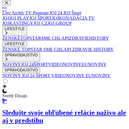
Live
Archív
TV Program
JOJ 24
JOJ Šport
JOJ
JOJ PLAY
JOJ ŠPORT
JOJKO
NADÁCIA TV
JOJ
KASTINGY
JOJ CZ
JOJ GROUP
LIFESTYLE
ŽENSKÉ
TOPSTAR
SME CHLAPI
ZDRAVIE
HISTORY
LIFESTYLE
ŽENSKÉ
TOPSTAR
SME CHLAPI
ZDRAVIE
HISTORY
SPRAVODAJSTVO
NOVINY
JOJ 24
ŠPORT
VIDEONOVINY
EUNOVINY
SPRAVODAJSTVO
NOVINY
JOJ 24
ŠPORT
VIDEONOVINY
EUNOVINY
Svetlý Dizajn
Sledujte svoje obľúbené relácie naživo ale
aj v predstihu