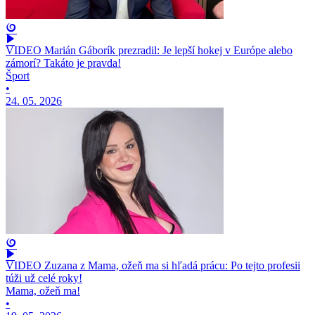
VIDEO Marián Gáborík prezradil: Je lepší hokej v Európe alebo
zámorí? Takáto je pravda!
Šport
•
24. 05. 2026
VIDEO Zuzana z Mama, ožeň ma si hľadá prácu: Po tejto profesii
túži už celé roky!
Mama, ožeň ma!
•