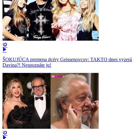
ŠOKUJÚCA premena dcéry Geissenovcov: TAKTO dnes vyzerá
Davina?! Nespoznáte ju!