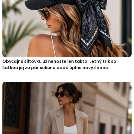
Obyčajnú šiltovku už nenoste len takto: Letný trik so
šatkou jej za pár sekúnd dodá úplne nový šmrnc