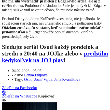
kto má silu vystrnadiť ju nielen z Edgarovho srdca, ale aj z
celého domu.
Podobnosť s Lindou totiž nie je len fyzická. Edgar v
mladej slúžke vidí návrat niečoho, čo mu bolo násilne vzaté.
Príchod Diany do domu Kráľovičovcov, teda, nie je náhoda. Je
spúšťačom starých rán, nevyriešeného smútku a potlačenej lásky.
Otázkou zostáva, čo sa stane, keď sa minulosť začne miešať s
prítomnosťou
a či Edgar dokáže odolať duchom, ktorí ho
prenasledujú celý život.
Sledujte seriál Osud každý pondelok a
stredu o 20:40 na JOJke alebo v
predstihu
kedykoľvek na JOJ play
!
04.02.2026 - 05:05
•
Autor
Lenka Filipová
•
Tagy:
Osud
,
Jozef Vajda
,
Jana Kvantikova
Zdieľať na Facebooku
Zdieľať na Whatsappe
Kopírovať