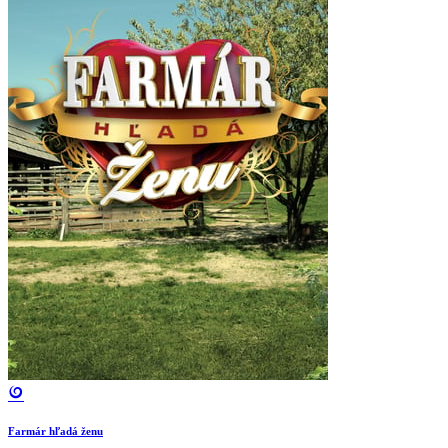
Farmár hľadá ženu