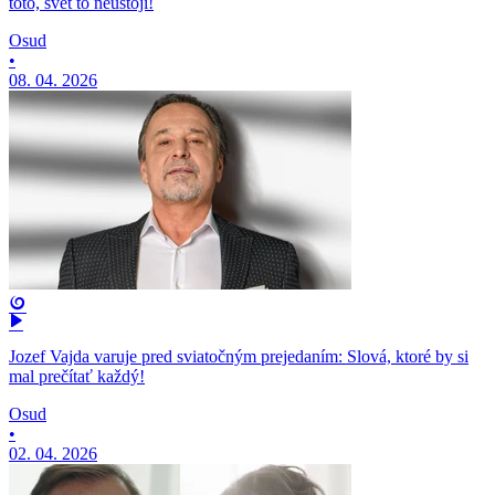
toto, svet to neustojí!
Osud
•
08. 04. 2026
Jozef Vajda varuje pred sviatočným prejedaním: Slová, ktoré by si
mal prečítať každý!
Osud
•
02. 04. 2026