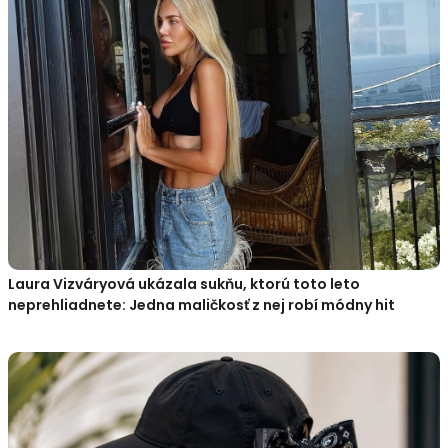
Laura Vizváryová ukázala sukňu, ktorú toto leto
neprehliadnete: Jedna maličkosť z nej robí módny hit