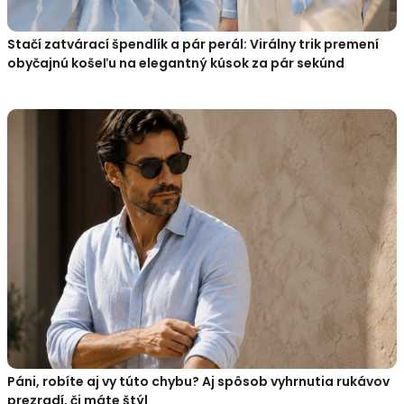
Stačí zatvárací špendlík a pár perál: Virálny trik premení
obyčajnú košeľu na elegantný kúsok za pár sekúnd
Páni, robíte aj vy túto chybu? Aj spôsob vyhrnutia rukávov
prezradí, či máte štýl