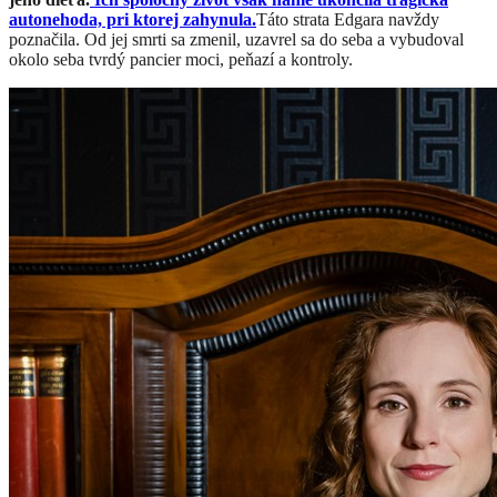
autonehoda, pri ktorej zahynula.
Táto strata Edgara navždy
poznačila. Od jej smrti sa zmenil, uzavrel sa do seba a vybudoval
okolo seba tvrdý pancier moci, peňazí a kontroly.