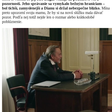
pozornosti. Jeho správanie sa vymykalo bežným hraniciam –
bol tichší, zamyslenejší a Dianu si držal nebezpečne blízko.
Mína
preto upozorní svoju mamu, že by si na novú slúžku mala dávať
pozor. Podľa nej totiž nejde len o rozmar alebo krátkodobé
poblúznenie.