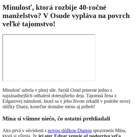
Minulosť, ktorá rozbije 40-ročné
manželstvo? V Osude vypláva na povrch
veľké tajomstvo!
Minulosť udrela v plnej sile. Seriál Osud prinesie jedno z
najzásadnejších odhalení doterajšieho deja. Tajomná žena z
Edgarovej minulosti, ktorá sa v jeho živote zrkadlí v podobe novej
slúžky Diany, konečne dostalne meno aj príbeh!
Mína si všimne niečo, čo ostatní prehliadali
Ako prvá v súvislosti s
novou slúžkou Dianou
spozornela Mína,
ktorá si všimla, že
jej otec Edgar venuje až podozrivo veľa