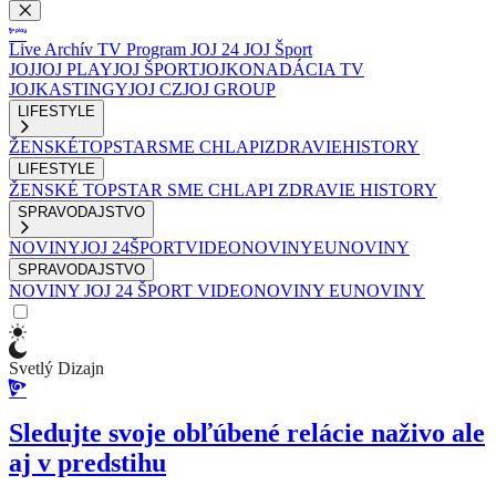
Live
Archív
TV Program
JOJ 24
JOJ Šport
JOJ
JOJ PLAY
JOJ ŠPORT
JOJKO
NADÁCIA TV
JOJ
KASTINGY
JOJ CZ
JOJ GROUP
LIFESTYLE
ŽENSKÉ
TOPSTAR
SME CHLAPI
ZDRAVIE
HISTORY
LIFESTYLE
ŽENSKÉ
TOPSTAR
SME CHLAPI
ZDRAVIE
HISTORY
SPRAVODAJSTVO
NOVINY
JOJ 24
ŠPORT
VIDEONOVINY
EUNOVINY
SPRAVODAJSTVO
NOVINY
JOJ 24
ŠPORT
VIDEONOVINY
EUNOVINY
Svetlý Dizajn
Sledujte svoje obľúbené relácie naživo ale
aj v predstihu