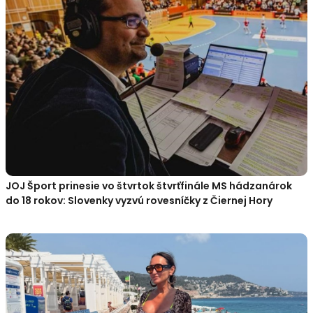
JOJ Šport prinesie vo štvrtok štvrťfinále MS hádzanárok
do 18 rokov: Slovenky vyzvú rovesníčky z Čiernej Hory