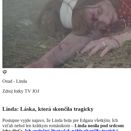
Osud - Linda
Zdroj fotky
TV JOJ
Linda: Láska, ktorá skončila tragicky
Postupne vyjde najavo, že Linda bola pre Edgara všetkým. Ich
vzťah nebol len krátkym románikom –
Linda nosila pod srdcom
jeho dieťa.
Ich spoločný život však náhle ukončila tragická