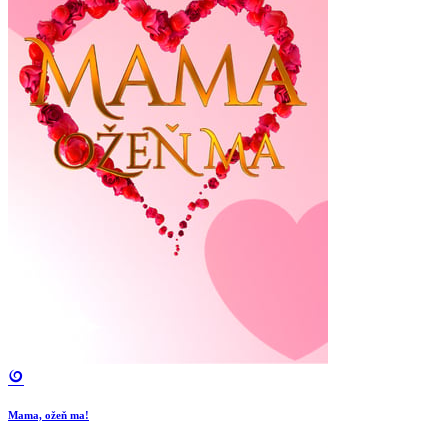
Mama, ožeň ma!