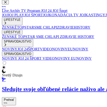
Live
Archív
TV Program
JOJ 24
JOJ Šport
JOJ
JOJ PLAY
JOJ ŠPORT
JOJKO
NADÁCIA TV JOJ
KASTINGY
LIFESTYLE
ŽENSKÉ
TOPSTAR
SME CHLAPI
ZDRAVIE
HISTORY
LIFESTYLE
ŽENSKÉ
TOPSTAR
SME CHLAPI
ZDRAVIE
HISTORY
SPRAVODAJSTVO
NOVINY
JOJ 24
ŠPORT
VIDEONOVINY
EUNOVINY
SPRAVODAJSTVO
NOVINY
JOJ 24
ŠPORT
VIDEONOVINY
EUNOVINY
Svetlý Dizajn
Sledujte svoje obľúbené relácie naživo ale 
Prehrať