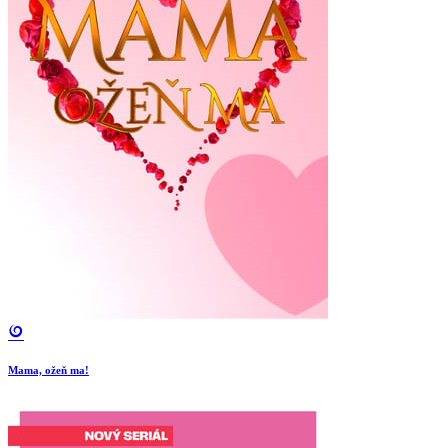
Mama, ožeň ma!