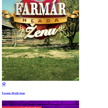
Farmár hľadá ženu