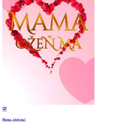
Mama, ožeň ma!