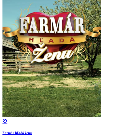
Farmár hľadá ženu