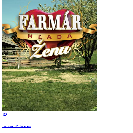
Farmár hľadá ženu