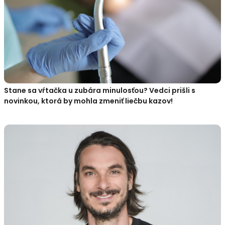
Stane sa vŕtačka u zubára minulosťou? Vedci prišli s
novinkou, ktorá by mohla zmeniť liečbu kazov!