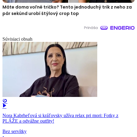
Máte doma voľné tričko? Tento jednoduchý trik z neho za
pár sekúnd urobí štýlový crop top
Súvisiaci obsah
Nora Kabrheľová si kráľovsky užíva relax pri mori: Fotky z
PLÁŽE a odvážne outfity!
Bez servítky
•