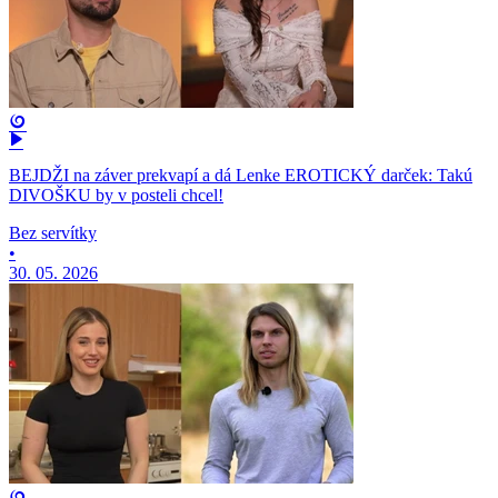
BEJDŽI na záver prekvapí a dá Lenke EROTICKÝ darček: Takú
DIVOŠKU by v posteli chcel!
Bez servítky
•
30. 05. 2026