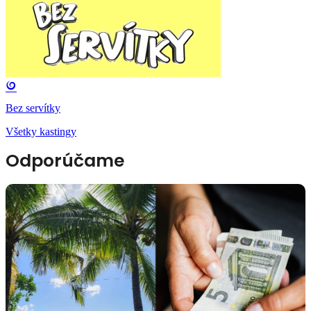
Bez servítky
Všetky kastingy
Odporúčame