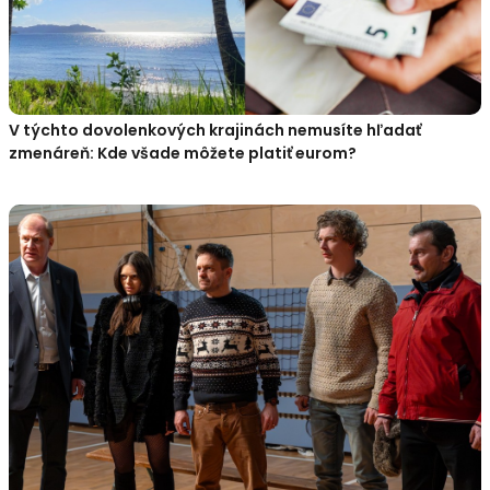
V týchto dovolenkových krajinách nemusíte hľadať
zmenáreň: Kde všade môžete platiť eurom?