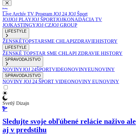
Live
Archív
TV Program
JOJ 24
JOJ Šport
JOJ
JOJ PLAY
JOJ ŠPORT
JOJKO
NADÁCIA TV
JOJ
KASTINGY
JOJ CZ
JOJ GROUP
LIFESTYLE
ŽENSKÉ
TOPSTAR
SME CHLAPI
ZDRAVIE
HISTORY
LIFESTYLE
ŽENSKÉ
TOPSTAR
SME CHLAPI
ZDRAVIE
HISTORY
SPRAVODAJSTVO
NOVINY
JOJ 24
ŠPORT
VIDEONOVINY
EUNOVINY
SPRAVODAJSTVO
NOVINY
JOJ 24
ŠPORT
VIDEONOVINY
EUNOVINY
Svetlý Dizajn
Sledujte svoje obľúbené relácie naživo ale
aj v predstihu