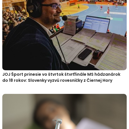
JOJ Šport prinesie vo štvrtok štvrťfinále MS hádzanárok
do 18 rokov: Slovenky vyzvú rovesníčky z Čiernej Hory