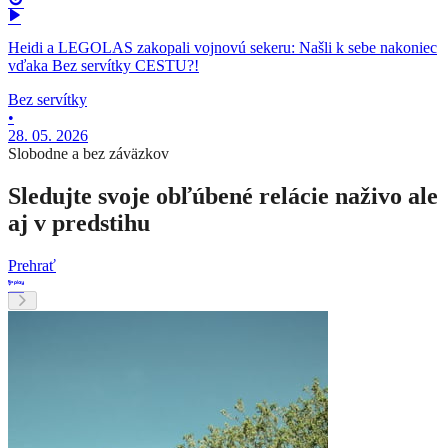
Heidi a LEGOLAS zakopali vojnovú sekeru: Našli k sebe nakoniec
vďaka Bez servítky CESTU?!
Bez servítky
•
28. 05. 2026
Slobodne a bez záväzkov
Sledujte svoje obľúbené relácie naživo ale
aj v predstihu
Prehrať