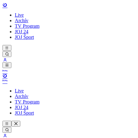
Live
Archív
TV Program
JOJ 24
JOJ Šport
Live
Archív
TV Program
JOJ 24
JOJ Šport