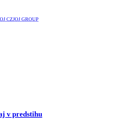
JOJ CZ
JOJ GROUP
aj v predstihu