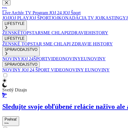
Live
Archív
TV Program
JOJ 24
JOJ Šport
JOJ
JOJ PLAY
JOJ ŠPORT
JOJKO
NADÁCIA TV JOJ
KASTINGY
LIFESTYLE
ŽENSKÉ
TOPSTAR
SME CHLAPI
ZDRAVIE
HISTORY
LIFESTYLE
ŽENSKÉ
TOPSTAR
SME CHLAPI
ZDRAVIE
HISTORY
SPRAVODAJSTVO
NOVINY
JOJ 24
ŠPORT
VIDEONOVINY
EUNOVINY
SPRAVODAJSTVO
NOVINY
JOJ 24
ŠPORT
VIDEONOVINY
EUNOVINY
Svetlý Dizajn
Sledujte svoje obľúbené relácie naživo ale 
Prehrať