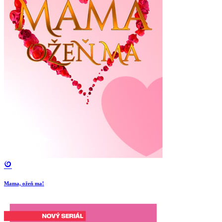
Mama, ožeň ma!