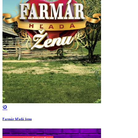
Farmár hľadá ženu