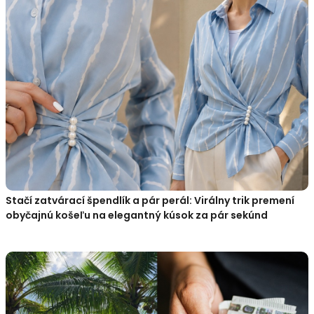
Stačí zatvárací špendlík a pár perál: Virálny trik premení
obyčajnú košeľu na elegantný kúsok za pár sekúnd