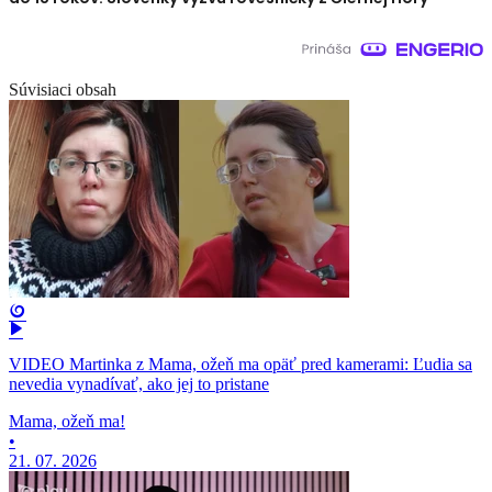
Súvisiaci obsah
VIDEO Martinka z Mama, ožeň ma opäť pred kamerami: Ľudia sa
nevedia vynadívať, ako jej to pristane
Mama, ožeň ma!
•
21. 07. 2026