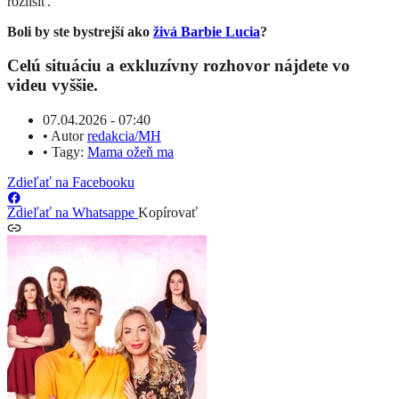
rozlíšiť.
Boli by ste bystrejší ako
živá Barbie Lucia
?
Celú situáciu a exkluzívny rozhovor nájdete vo
videu vyššie.
07.04.2026 - 07:40
•
Autor
redakcia/MH
•
Tagy:
Mama ožeň ma
Zdieľať na Facebooku
Zdieľať na Whatsappe
Kopírovať