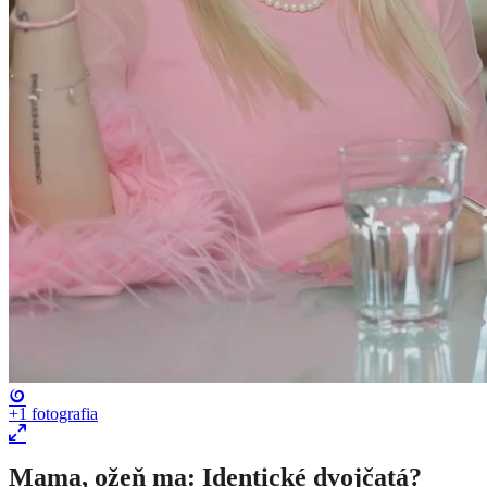
+1
fotografia
Mama, ožeň ma: Identické dvojčatá?