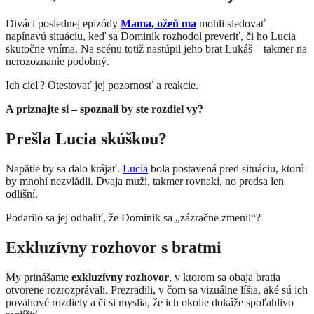
Diváci poslednej epizódy
Mama, ožeň ma
mohli sledovať
napínavú situáciu, keď sa Dominik rozhodol preveriť, či ho Lucia
skutočne vníma. Na scénu totiž nastúpil jeho brat Lukáš – takmer na
nerozoznanie podobný.
Ich cieľ? Otestovať jej pozornosť a reakcie.
A priznajte si – spoznali by ste rozdiel vy?
Prešla Lucia skúškou?
Napätie by sa dalo krájať.
Lucia
bola postavená pred situáciu, ktorú
by mnohí nezvládli. Dvaja muži, takmer rovnakí, no predsa len
odlišní.
Podarilo sa jej odhaliť, že Dominik sa „zázračne zmenil“?
Exkluzívny rozhovor s bratmi
My prinášame
exkluzívny rozhovor
, v ktorom sa obaja bratia
otvorene rozrozprávali. Prezradili, v čom sa vizuálne líšia, aké sú ich
povahové rozdiely a či si myslia, že ich okolie dokáže spoľahlivo