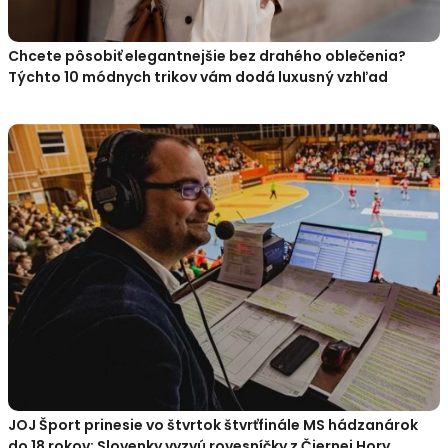
Chcete pôsobiť elegantnejšie bez drahého oblečenia?
Týchto 10 módnych trikov vám dodá luxusný vzhľad
JOJ Šport prinesie vo štvrtok štvrťfinále MS hádzanárok
do 18 rokov: Slovenky vyzvú rovesníčky z Čiernej Hory