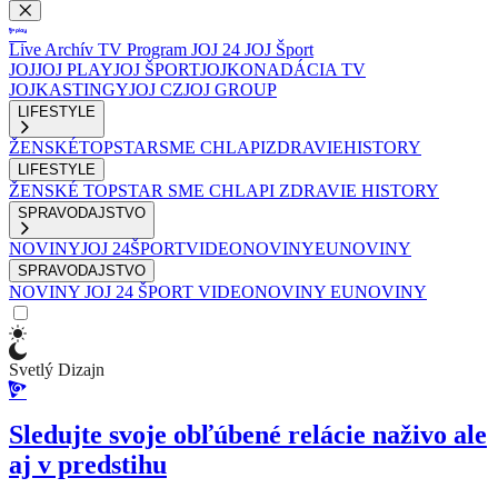
Live
Archív
TV Program
JOJ 24
JOJ Šport
JOJ
JOJ PLAY
JOJ ŠPORT
JOJKO
NADÁCIA TV
JOJ
KASTINGY
JOJ CZ
JOJ GROUP
LIFESTYLE
ŽENSKÉ
TOPSTAR
SME CHLAPI
ZDRAVIE
HISTORY
LIFESTYLE
ŽENSKÉ
TOPSTAR
SME CHLAPI
ZDRAVIE
HISTORY
SPRAVODAJSTVO
NOVINY
JOJ 24
ŠPORT
VIDEONOVINY
EUNOVINY
SPRAVODAJSTVO
NOVINY
JOJ 24
ŠPORT
VIDEONOVINY
EUNOVINY
Svetlý Dizajn
Sledujte svoje obľúbené relácie naživo ale
aj v predstihu