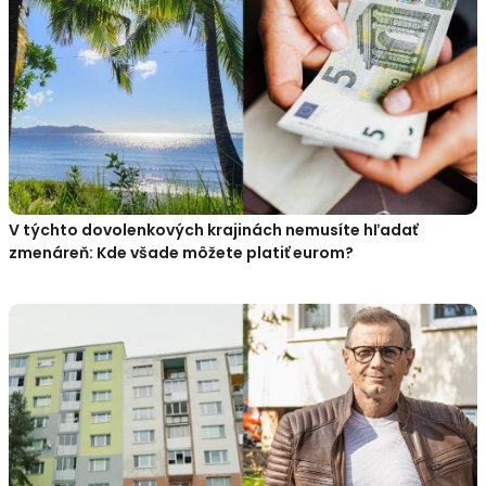
V týchto dovolenkových krajinách nemusíte hľadať
zmenáreň: Kde všade môžete platiť eurom?