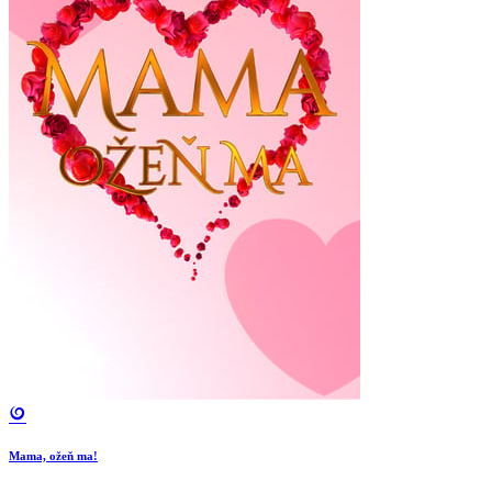
Mama, ožeň ma!