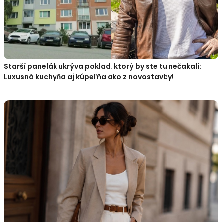
Starší panelák ukrýva poklad, ktorý by ste tu nečakali:
Luxusná kuchyňa aj kúpeľňa ako z novostavby!