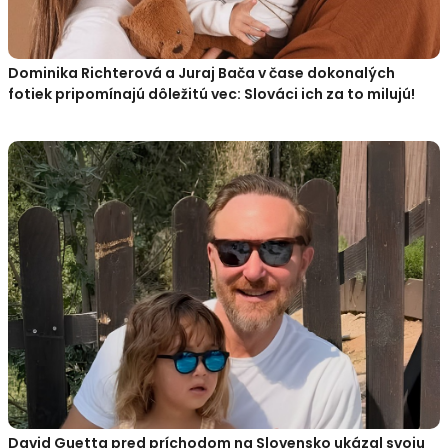
Dominika Richterová a Juraj Bača v čase dokonalých
fotiek pripomínajú dôležitú vec: Slováci ich za to milujú!
David Guetta pred príchodom na Slovensko ukázal svoju