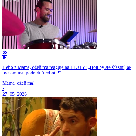
Heňo z Mama, ožeň ma reaguje na HEJTY: „Boli by ste šťastní, ak
by som mal podradnú robotu!“
Mama, ožeň ma!
•
27. 05. 2026