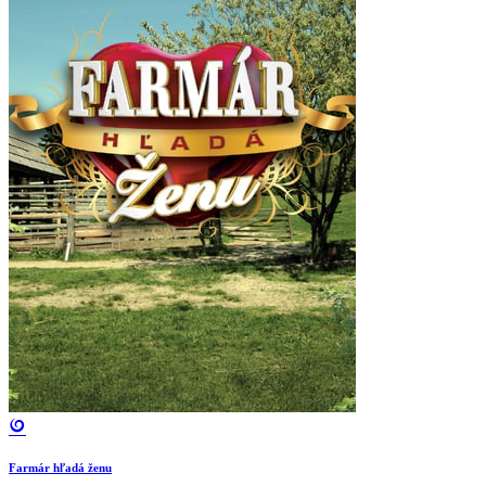
Farmár hľadá ženu