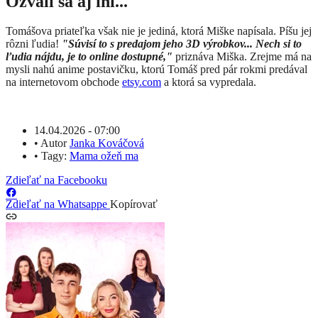
Ozvali sa aj iní...
Tomášova priateľka však nie je jediná, ktorá Miške napísala. Píšu jej
rôzni ľudia!
"Súvisí to s predajom jeho 3D výrobkov... Nech si to
ľudia nájdu, je to online dostupné,"
priznáva Miška. Zrejme má na
mysli nahú anime postavičku, ktorú Tomáš pred pár rokmi predával
na internetovom obchode
etsy.com
a ktorá sa vypredala.
14.04.2026 - 07:00
•
Autor
Janka Kováčová
•
Tagy:
Mama ožeň ma
Zdieľať na Facebooku
Zdieľať na Whatsappe
Kopírovať