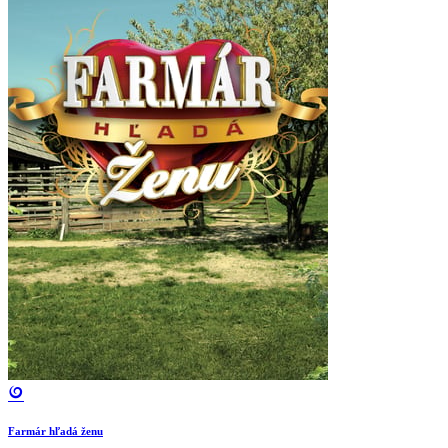
Farmár hľadá ženu