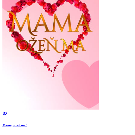
Mama, ožeň ma!