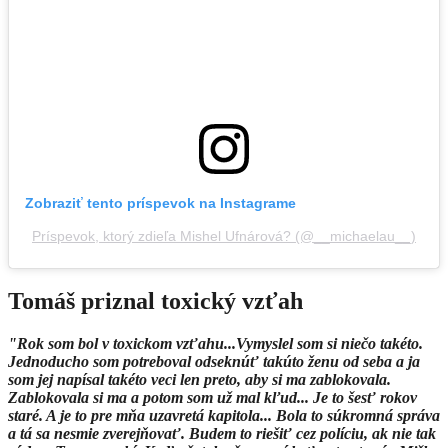
Zobraziť tento príspevok na Instagrame
Príspevok, ktorý zdieľa Mishel Ufnárová? (@__michaelau__)
Tomáš priznal toxický vzťah
"Rok som bol v toxickom vzťahu...Vymyslel som si niečo takéto.
Jednoducho som potreboval odseknúť takúto ženu od seba a ja
som jej napísal takéto veci len preto, aby si ma zablokovala.
Zablokovala si ma a potom som už mal kľud... Je to šesť rokov
staré. A je to pre mňa uzavretá kapitola... Bola to súkromná správa
a tá sa nesmie zverejňovať. Budem to riešiť cez políciu, ak nie tak