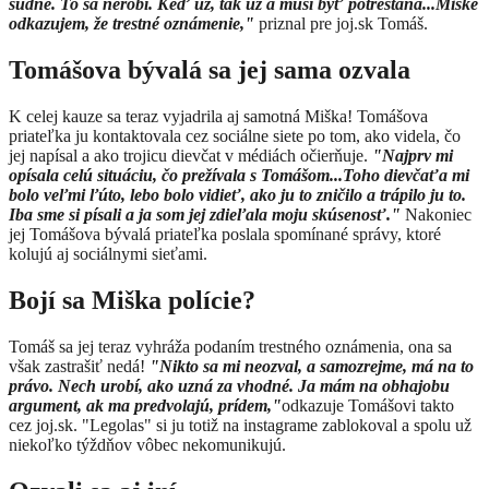
súdne. To sa nerobí. Keď už, tak už a musí byť potrestaná...Miške
odkazujem, že trestné oznámenie,"
priznal pre joj.sk Tomáš.
Tomášova bývalá sa jej sama ozvala
K celej kauze sa teraz vyjadrila aj samotná Miška! Tomášova
priateľka ju kontaktovala cez sociálne siete po tom, ako videla, čo
jej napísal a ako trojicu dievčat v médiách očierňuje.
"Najprv mi
opísala celú situáciu, čo prežívala s Tomášom...Toho dievčaťa mi
bolo veľmi ľúto, lebo bolo vidieť, ako ju to zničilo a trápilo ju to.
Iba sme si písali a ja som jej zdieľala moju skúsenosť."
Nakoniec
jej Tomášova bývalá priateľka poslala spomínané správy, ktoré
kolujú aj sociálnymi sieťami.
Bojí sa Miška polície?
Tomáš sa jej teraz vyhráža podaním trestného oznámenia, ona sa
však zastrašiť nedá!
"Nikto sa mi neozval, a samozrejme, má na to
právo. Nech urobí, ako uzná za vhodné. Ja mám na obhajobu
argument, ak ma predvolajú, prídem,"
odkazuje Tomášovi takto
cez joj.sk. "Legolas" si ju totiž na instagrame zablokoval a spolu už
niekoľko týždňov vôbec nekomunikujú.