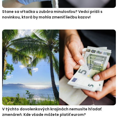
Stane sa vŕtačka u zubára minulosťou? Vedci prišli s
novinkou, ktorá by mohla zmeniť liečbu kazov!
V týchto dovolenkových krajinách nemusíte hľadať
zmenáreň: Kde všade môžete platiť eurom?