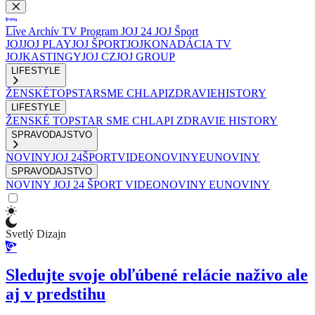
Live
Archív
TV Program
JOJ 24
JOJ Šport
JOJ
JOJ PLAY
JOJ ŠPORT
JOJKO
NADÁCIA TV
JOJ
KASTINGY
JOJ CZ
JOJ GROUP
LIFESTYLE
ŽENSKÉ
TOPSTAR
SME CHLAPI
ZDRAVIE
HISTORY
LIFESTYLE
ŽENSKÉ
TOPSTAR
SME CHLAPI
ZDRAVIE
HISTORY
SPRAVODAJSTVO
NOVINY
JOJ 24
ŠPORT
VIDEONOVINY
EUNOVINY
SPRAVODAJSTVO
NOVINY
JOJ 24
ŠPORT
VIDEONOVINY
EUNOVINY
Svetlý Dizajn
Sledujte svoje obľúbené relácie naživo ale
aj v predstihu