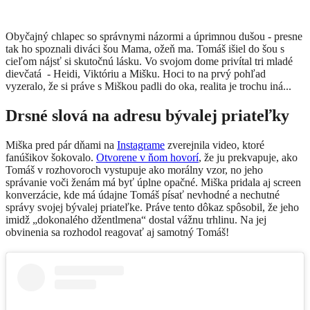
Obyčajný chlapec so správnymi názormi a úprimnou dušou - presne
tak ho spoznali diváci šou Mama, ožeň ma. Tomáš išiel do šou s
cieľom nájsť si skutočnú lásku. Vo svojom dome privítal tri mladé
dievčatá - Heidi, Viktóriu a Mišku. Hoci to na prvý pohľad
vyzeralo, že si práve s Miškou padli do oka, realita je trochu iná...
Drsné slová na adresu bývalej priateľky
Miška pred pár dňami na
Instagrame
zverejnila video, ktoré
fanúšikov šokovalo.
Otvorene v ňom hovorí
, že ju prekvapuje, ako
Tomáš v rozhovoroch vystupuje ako morálny vzor, no jeho
správanie voči ženám má byť úplne opačné. Miška pridala aj screen
konverzácie, kde má údajne Tomáš písať nevhodné a nechutné
správy svojej bývalej priateľke. Práve tento dôkaz spôsobil, že jeho
imidž „dokonalého džentlmena“ dostal vážnu trhlinu. Na jej
obvinenia sa rozhodol reagovať aj samotný Tomáš!