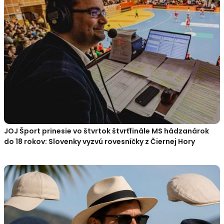
JOJ Šport prinesie vo štvrtok štvrťfinále MS hádzanárok
do 18 rokov: Slovenky vyzvú rovesníčky z Čiernej Hory